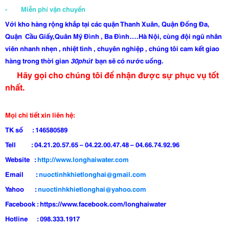
- Miễn phí vận chuyển
Với kho hàng rộng khắp tại các quận Thanh Xuân, Quận Đống Đa,
Quận Cầu Giấy,Quân Mỹ Đình , Ba Đình….Hà Nội, cùng đội ngũ nhân
viên nhanh nhẹn , nhiệt tình , chuyên nghiệp , chúng tôi cam kết giao
hàng trong thời gian
30phút
bạn sẽ có nước uống.
Hãy gọi cho chúng tôi để nhận được sự phục vụ tốt
nhất.
Mọi chi tiết xin liên hệ:
TK số : 146580589
Tell : 04.21.20.57.65 – 04.22.00.47.48 – 04.66.74.92.96
Website :
http://www.longhaiwater.com
Email :
nuoctinhkhietlonghai@gmail.com
Yahoo :
nuoctinhkhietlonghai@yahoo.com
Facebook : https://www.facebook.com/longhaiwater
Hotline : 098.333.1917