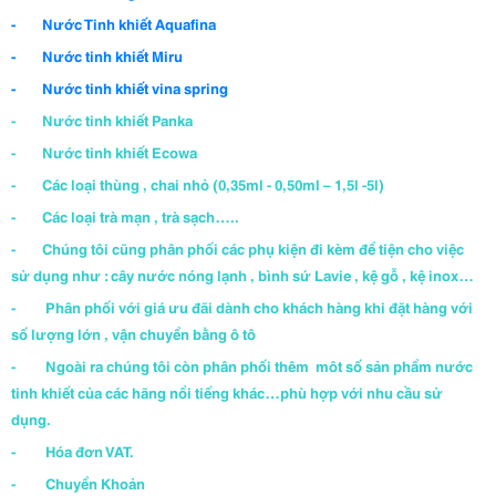
- Nước Tinh khiết Aquafina
- Nước tinh khiết Miru
- Nước tinh khiết vina spring
- Nước tinh khiết Panka
- Nước tinh khiết Ecowa
- Các loại thùng , chai nhỏ (0,35ml - 0,50ml – 1,5l -5l)
- Các loại trà mạn , trà sạch…..
- Chúng tôi cũng phân phối các phụ kiện đi kèm để tiện cho việc
sử dụng như : cây nước nóng lạnh , bình sứ Lavie , kệ gỗ , kệ inox…
- Phân phối với giá ưu đãi dành cho khách hàng khi đặt hàng với
số lượng lớn , vận chuyển bằng ô tô
- Ngoài ra chúng tôi còn phân phối thêm môt số sản phẩm nước
tinh khiết của các hãng nổi tiếng khác…phù hợp với nhu cầu sử
dụng.
- Hóa đơn VAT.
- Chuyển Khoản