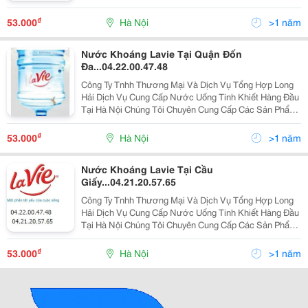
Về Nước Khoáng , Nước Uống Tinh Khiết Đạt Tiêu
Chuẩn Hàng Việt Nam Chất Lượng Cao ( Iso 9001-2
₫
53.000
Hà Nội
>1 năm
Nước Khoáng Lavie Tại Quận Đốn
Đa...04.22.00.47.48
Công Ty Tnhh Thương Mại Và Dịch Vụ Tổng Hợp Long
Hải Dịch Vụ Cung Cấp Nước Uống Tinh Khiết Hàng Đầu
Tại Hà Nội Chúng Tôi Chuyên Cung Cấp Các Sản Phẩm
Về Nước Khoáng , Nước Uống Tinh Khiết Đạt Tiêu
Chuẩn Hàng Việt Nam Chất Lượng Cao ( Iso 9001-2
₫
53.000
Hà Nội
>1 năm
Nước Khoáng Lavie Tại Cầu
Giấy...04.21.20.57.65
Công Ty Tnhh Thương Mại Và Dịch Vụ Tổng Hợp Long
Hải Dịch Vụ Cung Cấp Nước Uống Tinh Khiết Hàng Đầu
Tại Hà Nội Chúng Tôi Chuyên Cung Cấp Các Sản Phẩm
Về Nước Khoáng , Nước Uống Tinh Khiết Đạt Tiêu
Chuẩn Hàng Việt Nam Chất Lượng Cao ( Iso 9001-2
₫
53.000
Hà Nội
>1 năm