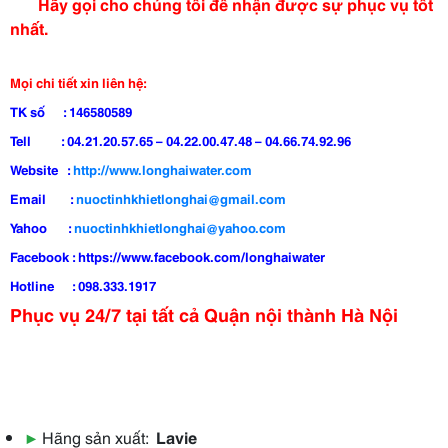
Hãy gọi cho chúng tôi để nhận được sự phục vụ tốt
nhất.
Mọi chi tiết xin liên hệ:
TK số : 146580589
Tell : 04.21.20.57.65 – 04.22.00.47.48 – 04.66.74.92.96
Website :
http://www.longhaiwater.com
Email :
nuoctinhkhietlonghai@gmail.com
Yahoo :
nuoctinhkhietlonghai@yahoo.com
Facebook : https://www.facebook.com/longhaiwater
Hotline : 098.333.1917
Phục vụ 24/7 tại tất cả Quận nội thành Hà Nội
▶
Hãng sản xuất:
Lavie