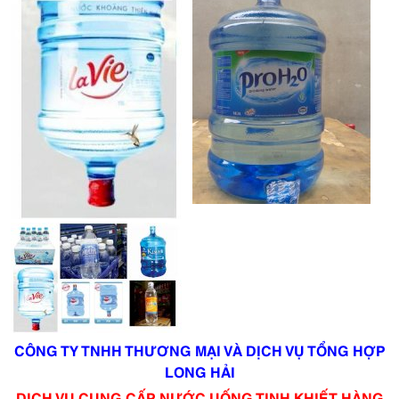
CÔNG TY TNHH THƯƠNG MẠI VÀ DỊCH VỤ TỔNG HỢP
LONG HẢI
DỊCH VỤ CUNG CẤP NƯỚC UỐNG TINH KHIẾT HÀNG