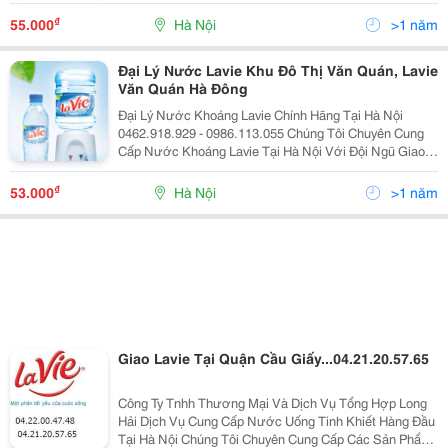
Về Nước Khoáng , Nước Uống Tinh Khiết Đạt Tiêu
Chuẩn Hàng Việt Nam Chất Lượng Cao ( Iso 9001-2
₫
55.000
Hà Nội
>1 năm
Đại Lý Nước Lavie Khu Đô Thị Văn Quán, Lavie
Văn Quán Hà Đông
Đại Lý Nước Khoáng Lavie Chính Hãng Tại Hà Nội
0462.918.929 - 0986.113.055 Chúng Tôi Chuyên Cung
Cấp Nước Khoáng Lavie Tại Hà Nội Với Đội Ngũ Giao
Hàng Chuyên Nghiệp Chúng Tôi Xin Cam Kết: - Giao
Hàng Nhanh - Đúng Giá Sản Phẩm - Đảm Bả
₫
53.000
Hà Nội
>1 năm
Giao Lavie Tại Quận Cầu Giấy...04.21.20.57.65
Công Ty Tnhh Thương Mại Và Dịch Vụ Tổng Hợp Long
Hải Dịch Vụ Cung Cấp Nước Uống Tinh Khiết Hàng Đầu
Tại Hà Nội Chúng Tôi Chuyên Cung Cấp Các Sản Phẩm