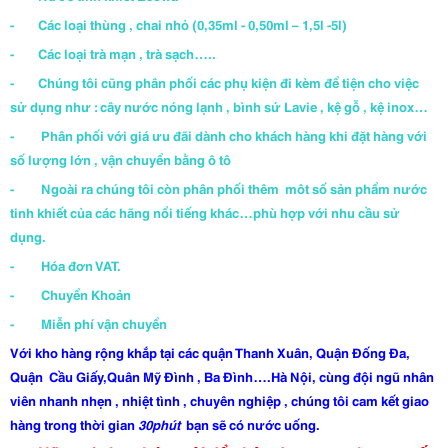
- Các loại thùng , chai nhỏ (0,35ml - 0,50ml – 1,5l -5l)
- Các loại trà mạn , trà sạch…..
- Chúng tôi cũng phân phối các phụ kiện đi kèm để tiện cho việc
sử dụng như : cây nước nóng lạnh , bình sứ Lavie , kệ gỗ , kệ inox…
- Phân phối với giá ưu đãi dành cho khách hàng khi đặt hàng với
số lượng lớn , vận chuyển bằng ô tô
- Ngoài ra chúng tôi còn phân phối thêm môt số sản phẩm nước
tinh khiết của các hãng nổi tiếng khác…phù hợp với nhu cầu sử
dụng.
- Hóa đơn VAT.
- Chuyển Khoản
- Miễn phí vận chuyển
Với kho hàng rộng khắp tại các quận Thanh Xuân, Quận Đống Đa,
Quận Cầu Giấy,Quân Mỹ Đình , Ba Đình….Hà Nội, cùng đội ngũ nhân
viên nhanh nhẹn , nhiệt tình , chuyên nghiệp , chúng tôi cam kết giao
hàng trong thời gian
30phút
bạn sẽ có nước uống.