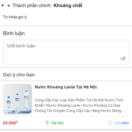
▶
Thành phần chính:
Khoáng chất
Từ khóa gợi ý:
Bình luận
Gợi ý cho bạn
Nước Khoáng Lavie Tại Hà Nội.
Cung Cấp Các Loại Sản Phẩm Tại Hà Nội Nước Tinh
Khiết | Nước Khoáng Lavie | Nước Khoáng Có Gas
Chúng Tôi Chuyên Cung Cấp Các Hãng Nước Đóng
Chai, Thùng, 0,3 - 0,5Ml - 1,5Lit - 5Lit - 19Lit Chúng Tôi
Cung Cấp Đa Dạng Các Sản Phẩm Nước Tin
₫
55.000
Hà Nội
>1 năm