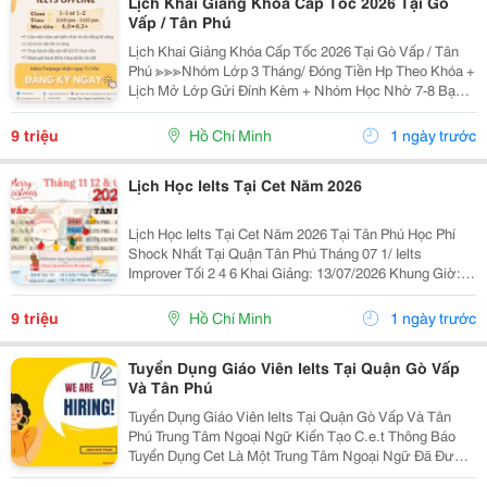
Lịch Khai Giảng Khóa Cấp Tốc 2026 Tại Gò
Vấp / Tân Phú
Lịch Khai Giảng Khóa Cấp Tốc 2026 Tại Gò Vấp / Tân
Phú ≫≫≫Nhóm Lớp 3 Tháng/ Đóng Tiền Hp Theo Khóa +
Lịch Mở Lớp Gửi Đính Kèm + Nhóm Học Nhờ 7-8 Bạn/
Lớp + Giáo Trình Ielts Có Band Điểm Lộ Trình, Sách
Nước Ngoài Bám Sát + Chia Đều 4 Kỹ...
9 triệu
Hồ Chí Minh
1 ngày trước
Lịch Học Ielts Tại Cet Năm 2026
Lịch Học Ielts Tại Cet Năm 2026 Tại Tân Phú Học Phí
Shock Nhất Tại Quận Tân Phú Tháng 07 1/ Ielts
Improver Tối 2 4 6 Khai Giảng: 13/07/2026 Khung Giờ:
18:00 Đến 21:00 Học Phí Ưu Đãi 5% Khi Đăng Ký 2/ Ielts
Basic Tối 3 5 7 Khai...
9 triệu
Hồ Chí Minh
1 ngày trước
Tuyển Dụng Giáo Viên Ielts Tại Quận Gò Vấp
Và Tân Phú
Tuyển Dụng Giáo Viên Ielts Tại Quận Gò Vấp Và Tân
Phú Trung Tâm Ngoại Ngữ Kiến Tạo C.e.t Thông Báo
Tuyển Dụng Cet Là Một Trung Tâm Ngoại Ngữ Đã Được
Thành Lập 16 Năm Chuyên Về Chương Trình Anh Văn