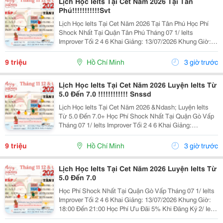
Lịch Học Ielts Tại Cet Năm 2026 Tại Tân
Phú!!!!!!!!!!!Svt
Lịch Học Ielts Tại Cet Năm 2026 Tại Tân Phú Học Phí
Shock Nhất Tại Quận Tân Phú Tháng 07 1/ Ielts
Improver Tối 2 4 6 Khai Giảng: 13/07/2026 Khung Giờ:
18:00 Đến 21:00 Học Phí Ưu Đãi 5% Khi Đăng Ký 2/ Ielts
Basic Tối 3 5 7 Khai...
9 triệu
Hồ Chí Minh
3 giờ trước
Lịch Học Ielts Tại Cet Năm 2026 Luyện Ielts Từ
5.0 Đến 7.0 !!!!!!!!!!!! Snssd
Lịch Học Ielts Tại Cet Năm 2026 &Ndash; Luyện Ielts
Từ 5.0 Đến 7.0+ Học Phí Shock Nhất Tại Quận Gò Vấp
Tháng 07 1/ Ielts Improver Tối 2 4 6 Khai Giảng:
13/07/2026 Khung Giờ: 18:00 Đến 21:00 Học Phí Ưu Đãi
5% Khi Đăng Ký 2/ Ielts...
9 triệu
Hồ Chí Minh
3 giờ trước
Lịch Học Ielts Tại Cet Năm 2026 Luyện Ielts Từ
5.0 Đến 7.0
Học Phí Shock Nhất Tại Quận Gò Vấp Tháng 07 1/ Ielts
Improver Tối 2 4 6 Khai Giảng: 13/07/2026 Khung Giờ:
18:00 Đến 21:00 Học Phí Ưu Đãi 5% Khi Đăng Ký 2/ Ielts
Basic Tối 3 5 7 Khai Giảng: 07//07/2026 Khung Giờ: