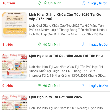
Học Thuật Ielts &Ndash; Toefl Ibt. Trung Tâm...
10 triệu
Hồ Chí Minh
1 ngày trước
Lịch Khai Giảng Khóa Cấp Tốc 2026 Tại Gò
Vấp / Tân Phú
Lịch Khai Giảng Khóa Cấp Tốc 2026 Tại Gò Vấp / Tân
Phú ≫≫≫Nhóm Lớp 3 Tháng/ Đóng Tiền Hp Theo Khóa +
Lịch Mở Lớp Gửi Đính Kèm + Nhóm Học Nhờ 7-8 Bạn/
Lớp + Giáo Trình Ielts Có Band Điểm Lộ Trình, Sách
Nước Ngoài Bám Sát + Chia Đều 4 Kỹ...
9 triệu
Hồ Chí Minh
1 ngày trước
Lịch Học Ielts Tại Cet Năm 2026 Tại Tân Phú
Lịch Học Ielts Tại Cet Năm 2026 Tại Tân Phú Học Phí
Shock Nhất Tại Quận Tân Phú Tháng 07 1/ Ielts
Improver Tối 2 4 6 Khai Giảng: 13/07/2026 Khung Giờ:
18:00 Đến 21:00 Học Phí Ưu Đãi 5% Khi Đăng Ký 2/ Ielts
Basic Tối 3 5 7 Khai...
9 triệu
Hồ Chí Minh
1 ngày trước
Lịch Học Ielts Tại Cet Năm 2026
Lịch Học Ielts Tại Cet Năm 2026 &Ndash; Luyện Ielts