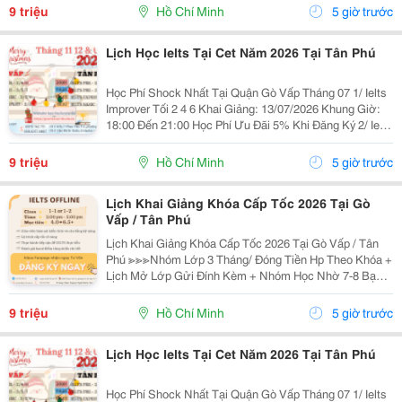
18:00 Đến 21:00 ...
9 triệu
Hồ Chí Minh
5 giờ trước
Lịch Học Ielts Tại Cet Năm 2026 Tại Tân Phú
Học Phí Shock Nhất Tại Quận Gò Vấp Tháng 07 1/ Ielts
Improver Tối 2 4 6 Khai Giảng: 13/07/2026 Khung Giờ:
18:00 Đến 21:00 Học Phí Ưu Đãi 5% Khi Đăng Ký 2/ Ielts
Basic Tối 3 5 7 Khai Giảng: 07//07/2026 Khung Giờ:
18:00 Đến 21:00 ...
9 triệu
Hồ Chí Minh
5 giờ trước
Lịch Khai Giảng Khóa Cấp Tốc 2026 Tại Gò
Vấp / Tân Phú
Lịch Khai Giảng Khóa Cấp Tốc 2026 Tại Gò Vấp / Tân
Phú ≫≫≫Nhóm Lớp 3 Tháng/ Đóng Tiền Hp Theo Khóa +
Lịch Mở Lớp Gửi Đính Kèm + Nhóm Học Nhờ 7-8 Bạn/
Lớp + Giáo Trình Ielts Có Band Điểm Lộ Trình, Sách
Nước Ngoài Bám Sát + Chia Đều 4 Kỹ...
9 triệu
Hồ Chí Minh
5 giờ trước
Lịch Học Ielts Tại Cet Năm 2026 Tại Tân Phú
Học Phí Shock Nhất Tại Quận Gò Vấp Tháng 07 1/ Ielts