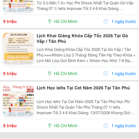
Từ 5.0 Đến 7.0+ Học Phí Shock Nhất Tại Quận Gò Vấp
Tháng 07 1/ Ielts Improver Tối 2 4 6 Khai Giảng:
13/07/2026 Khung Giờ: 18:00 Đến 21:00 Học Phí Ưu Đãi
5% Khi Đăng Ký 2/ Ielts...
9 triệu
Hồ Chí Minh
1 ngày trước
Lịch Khai Giảng Khóa Cấp Tốc 2026 Tại Gò
Vấp / Tân Phú
Lịch Khai Giảng Khóa Cấp Tốc 2026 Tại Gò Vấp / Tân
Phú ≫≫≫Nhóm Lớp 3 Tháng/ Đóng Tiền Hp Theo Khóa +
Lịch Mở Lớp Gửi Đính Kèm + Nhóm Học Nhờ 7-8 Bạn/
Lớp + Giáo Trình Ielts Có Band Điểm Lộ Trình, Sách
Nước Ngoài Bám Sát + Chia Đều 4 Kỹ...
9 triệu
Hồ Chí Minh
1 ngày trước
Lịch Học Ielts Tại Cet Năm 2026 Tại Tân Phú
Lịch Học Ielts Tại Cet Năm 2026 Tại Tân Phú Học Phí
Shock Nhất Tại Quận Tân Phú Tháng 07 1/ Ielts
Improver Tối 2 4 6 Khai Giảng: 13/07/2026 Khung Giờ:
18:00 Đến 21:00 Học Phí Ưu Đãi 5% Khi Đăng Ký 2/ Ielts
Basic Tối 3 5 7 Khai...
9 triệu
Hồ Chí Minh
1 ngày trước