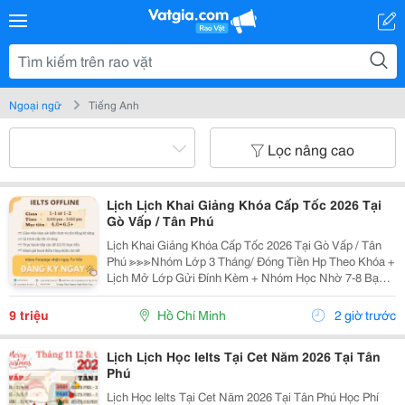
Ngoại ngữ
Tiếng Anh
Lọc nâng cao
Lịch Lịch Khai Giảng Khóa Cấp Tốc 2026 Tại
Gò Vấp / Tân Phú
Lịch Khai Giảng Khóa Cấp Tốc 2026 Tại Gò Vấp / Tân
Phú ≫≫≫Nhóm Lớp 3 Tháng/ Đóng Tiền Hp Theo Khóa +
Lịch Mở Lớp Gửi Đính Kèm + Nhóm Học Nhờ 7-8 Bạn/
Lớp + Giáo Trình Ielts Có Band Điểm Lộ Trình, Sách
Nước Ngoài Bám Sát + Chia Đều 4 Kỹ...
9 triệu
Hồ Chí Minh
2 giờ trước
Lịch Lịch Học Ielts Tại Cet Năm 2026 Tại Tân
Phú
Lịch Học Ielts Tại Cet Năm 2026 Tại Tân Phú Học Phí