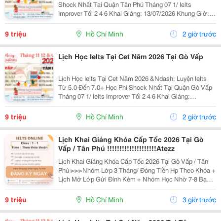
Shock Nhất Tại Quận Tân Phú Tháng 07 1/ Ielts
Improver Tối 2 4 6 Khai Giảng: 13/07/2026 Khung Giờ:
18:00 Đến 21:00 Học Phí Ưu Đãi 5% Khi Đăng Ký 2/ Ielts
Basic Tối 3 5 7 Khai...
9 triệu
Hồ Chí Minh
2 giờ trước
Lịch Học Ielts Tại Cet Năm 2026 Tại Gò Vấp
Lịch Học Ielts Tại Cet Năm 2026 &Ndash; Luyện Ielts
Từ 5.0 Đến 7.0+ Học Phí Shock Nhất Tại Quận Gò Vấp
Tháng 07 1/ Ielts Improver Tối 2 4 6 Khai Giảng:
13/07/2026 Khung Giờ: 18:00 Đến 21:00 Học Phí Ưu Đãi
5% Khi Đăng Ký 2/ Ielts...
9 triệu
Hồ Chí Minh
2 giờ trước
Lịch Khai Giảng Khóa Cấp Tốc 2026 Tại Gò
Vấp / Tân Phú !!!!!!!!!!!!!!!!!!!!Atezz
Lịch Khai Giảng Khóa Cấp Tốc 2026 Tại Gò Vấp / Tân
Phú ≫≫≫Nhóm Lớp 3 Tháng/ Đóng Tiền Hp Theo Khóa +
Lịch Mở Lớp Gửi Đính Kèm + Nhóm Học Nhờ 7-8 Bạn/
Lớp + Giáo Trình Ielts Có Band Điểm Lộ Trình, Sách
Nước Ngoài Bám Sát + Chia Đều 4 Kỹ...
9 triệu
Hồ Chí Minh
3 giờ trước