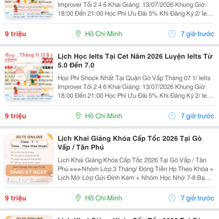
Improver Tối 2 4 6 Khai Giảng: 13/07/2026 Khung Giờ:
18:00 Đến 21:00 Học Phí Ưu Đãi 5% Khi Đăng Ký 2/ Ielts
Basic Tối 3 5 7 Khai Giảng: 07//07/2026 Khung Giờ:
18:00 Đến 21:00 ...
9 triệu
Hồ Chí Minh
7 giờ trước
Lịch Học Ielts Tại Cet Năm 2026 Luyện Ielts Từ
5.0 Đến 7.0
Học Phí Shock Nhất Tại Quận Gò Vấp Tháng 07 1/ Ielts
Improver Tối 2 4 6 Khai Giảng: 13/07/2026 Khung Giờ:
18:00 Đến 21:00 Học Phí Ưu Đãi 5% Khi Đăng Ký 2/ Ielts
Basic Tối 3 5 7 Khai Giảng: 07//07/2026 Khung Giờ:
18:00 Đến 21:00 ...
9 triệu
Hồ Chí Minh
7 giờ trước
Lịch Khai Giảng Khóa Cấp Tốc 2026 Tại Gò
Vấp / Tân Phú
Lịch Khai Giảng Khóa Cấp Tốc 2026 Tại Gò Vấp / Tân
Phú ≫≫≫Nhóm Lớp 3 Tháng/ Đóng Tiền Hp Theo Khóa +
Lịch Mở Lớp Gửi Đính Kèm + Nhóm Học Nhờ 7-8 Bạn/
Lớp + Giáo Trình Ielts Có Band Điểm Lộ Trình, Sách
Nước Ngoài Bám Sát + Chia Đều 4 Kỹ...
9 triệu
Hồ Chí Minh
7 giờ trước