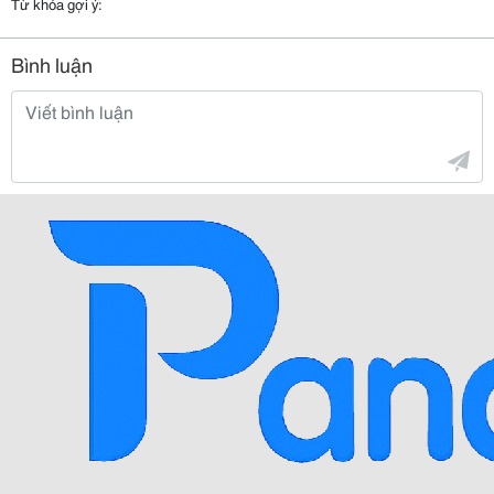
Từ khóa gợi ý:
Bình luận