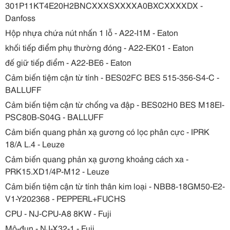
301P11KT4E20H2BNCXXXSXXXXA0BXCXXXXDX -
Danfoss
Hộp nhựa chứa nút nhấn 1 lỗ - A22-I1M - Eaton
khối tiếp điểm phụ thường đóng - A22-EK01 - Eaton
đế giữ tiếp điểm - A22-BE6 - Eaton
Cảm biến tiệm cận từ tính - BES02FC BES 515-356-S4-C -
BALLUFF
Cảm biến tiệm cận từ chống va đập - BES02H0 BES M18EI-
PSC80B-S04G - BALLUFF
Cảm biến quang phản xạ gương có lọc phân cực - IPRK
18/A L.4 - Leuze
Cảm biến quang phản xạ gương khoảng cách xa -
PRK15.XD1/4P-M12 - Leuze
Cảm biến tiệm cận từ tính thân kim loại - NBB8-18GM50-E2-
V1-Y202368 - PEPPERL+FUCHS
CPU - NJ-CPU-A8 8KW - Fuji
Mô-đun - NJ-X32-1 - Fuji