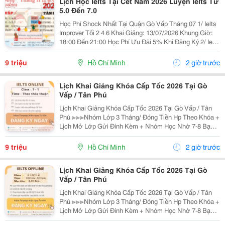
Lịch Học Ielts Tại Cet Năm 2026 Luyện Ielts Từ
5.0 Đến 7.0
Học Phí Shock Nhất Tại Quận Gò Vấp Tháng 07 1/ Ielts
Improver Tối 2 4 6 Khai Giảng: 13/07/2026 Khung Giờ:
18:00 Đến 21:00 Học Phí Ưu Đãi 5% Khi Đăng Ký 2/ Ielts
Basic Tối 3 5 7 Khai Giảng: 07//07/2026 Khung Giờ:
18:00 Đến 21:00 ...
9 triệu
Hồ Chí Minh
2 giờ trước
Lịch Khai Giảng Khóa Cấp Tốc 2026 Tại Gò
Vấp / Tân Phú
Lịch Khai Giảng Khóa Cấp Tốc 2026 Tại Gò Vấp / Tân
Phú ≫≫≫Nhóm Lớp 3 Tháng/ Đóng Tiền Hp Theo Khóa +
Lịch Mở Lớp Gửi Đính Kèm + Nhóm Học Nhờ 7-8 Bạn/
Lớp + Giáo Trình Ielts Có Band Điểm Lộ Trình, Sách
Nước Ngoài Bám Sát + Chia Đều 4 Kỹ...
9 triệu
Hồ Chí Minh
2 giờ trước
Lịch Khai Giảng Khóa Cấp Tốc 2026 Tại Gò
Vấp / Tân Phú
Lịch Khai Giảng Khóa Cấp Tốc 2026 Tại Gò Vấp / Tân
Phú ≫≫≫Nhóm Lớp 3 Tháng/ Đóng Tiền Hp Theo Khóa +
Lịch Mở Lớp Gửi Đính Kèm + Nhóm Học Nhờ 7-8 Bạn/
Lớp + Giáo Trình Ielts Có Band Điểm Lộ Trình, Sách