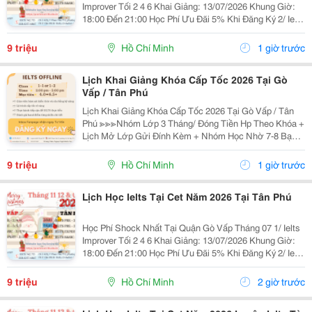
Improver Tối 2 4 6 Khai Giảng: 13/07/2026 Khung Giờ:
18:00 Đến 21:00 Học Phí Ưu Đãi 5% Khi Đăng Ký 2/ Ielts
Basic Tối 3 5 7 Khai Giảng: 07//07/2026 Khung Giờ:
18:00 Đến 21:00 ...
9 triệu
Hồ Chí Minh
1 giờ trước
Lịch Khai Giảng Khóa Cấp Tốc 2026 Tại Gò
Vấp / Tân Phú
Lịch Khai Giảng Khóa Cấp Tốc 2026 Tại Gò Vấp / Tân
Phú ≫≫≫Nhóm Lớp 3 Tháng/ Đóng Tiền Hp Theo Khóa +
Lịch Mở Lớp Gửi Đính Kèm + Nhóm Học Nhờ 7-8 Bạn/
Lớp + Giáo Trình Ielts Có Band Điểm Lộ Trình, Sách
Nước Ngoài Bám Sát + Chia Đều 4 Kỹ...
9 triệu
Hồ Chí Minh
1 giờ trước
Lịch Học Ielts Tại Cet Năm 2026 Tại Tân Phú
Học Phí Shock Nhất Tại Quận Gò Vấp Tháng 07 1/ Ielts
Improver Tối 2 4 6 Khai Giảng: 13/07/2026 Khung Giờ:
18:00 Đến 21:00 Học Phí Ưu Đãi 5% Khi Đăng Ký 2/ Ielts
Basic Tối 3 5 7 Khai Giảng: 07//07/2026 Khung Giờ:
18:00 Đến 21:00 ...
9 triệu
Hồ Chí Minh
2 giờ trước