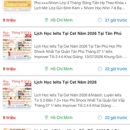
Phú ≫≫≫Nhóm Lớp 3 Tháng/ Đóng Tiền Hp Theo Khóa +
Lịch Mở Lớp Gửi Đính Kèm + Nhóm Học Nhờ 7-8 Bạn/
Lớp + Giáo Trình Ielts Có Band Điểm Lộ Trình, Sách
Nước Ngoài Bám Sát + Chia Đều 4 Kỹ...
9 triệu
Hồ Chí Minh
21 giờ trước
Lịch Học Ielts Tại Cet Năm 2026 Tại Tân Phú
Lịch Học Ielts Tại Cet Năm 2026 Tại Tân Phú Học Phí
Shock Nhất Tại Quận Tân Phú Tháng 07 1/ Ielts
Improver Tối 2 4 6 Khai Giảng: 13/07/2026 Khung Giờ:
18:00 Đến 21:00 Học Phí Ưu Đãi 5% Khi Đăng Ký 2/ Ielts
Basic Tối 3 5 7 Khai...
9 triệu
Hồ Chí Minh
22 giờ trước
Lịch Học Ielts Tại Cet Năm 2026
Lịch Học Ielts Tại Cet Năm 2026 &Ndash; Luyện Ielts
Từ 5.0 Đến 7.0+ Học Phí Shock Nhất Tại Quận Gò Vấp
Tháng 07 1/ Ielts Improver Tối 2 4 6 Khai Giảng:
13/07/2026 Khung Giờ: 18:00 Đến 21:00 Học Phí Ưu Đãi
5% Khi Đăng Ký 2/ Ielts...
9 triệu
Hồ Chí Minh
22 giờ trước