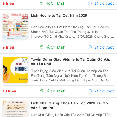
Nước Ngoài Bám Sát + Chia Đều 4 Kỹ...
9 triệu
Hồ Chí Minh
21 giờ trước
Lịch Học Ielts Tại Cet Năm 2026
Lịch Học Ielts Tại Cet Năm 2026 Tại Tân Phú Học Phí
Shock Nhất Tại Quận Tân Phú Tháng 07 1/ Ielts
Improver Tối 2 4 6 Khai Giảng: 13/07/2026 Khung Giờ:
18:00 Đến 21:00 Học Phí Ưu Đãi 5% Khi Đăng Ký 2/ Ielts
Basic Tối 3 5 7 Khai...
9 triệu
Hồ Chí Minh
21 giờ trước
Tuyển Dụng Giáo Viên Ielts Tại Quận Gò Vấp
Và Tân Phú
Tuyển Dụng Giáo Viên Ielts Tại Quận Gò Vấp Và Tân
Phú Trung Tâm Ngoại Ngữ Kiến Tạo C.e.t Thông Báo
Tuyển Dụng Cet Là Một Trung Tâm Ngoại Ngữ Đã Được
Thành Lập 16 Năm Chuyên Về Chương Trình Anh Văn
Học Thuật Ielts &Ndash; Toefl Ibt. Trung Tâm...
10 triệu
Hồ Chí Minh
21 giờ trước
Lịch Khai Giảng Khóa Cấp Tốc 2026 Tại Gò
Vấp / Tân Phú
Lịch Khai Giảng Khóa Cấp Tốc 2026 Tại Gò Vấp / Tân