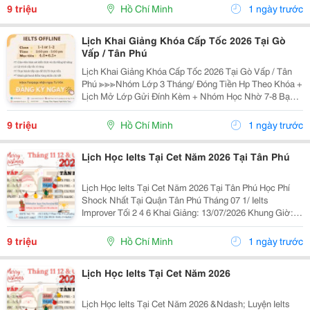
5% Khi Đăng Ký 2/ Ielts...
9 triệu
Hồ Chí Minh
1 ngày trước
Lịch Khai Giảng Khóa Cấp Tốc 2026 Tại Gò
Vấp / Tân Phú
Lịch Khai Giảng Khóa Cấp Tốc 2026 Tại Gò Vấp / Tân
Phú ≫≫≫Nhóm Lớp 3 Tháng/ Đóng Tiền Hp Theo Khóa +
Lịch Mở Lớp Gửi Đính Kèm + Nhóm Học Nhờ 7-8 Bạn/
Lớp + Giáo Trình Ielts Có Band Điểm Lộ Trình, Sách
Nước Ngoài Bám Sát + Chia Đều 4 Kỹ...
9 triệu
Hồ Chí Minh
1 ngày trước
Lịch Học Ielts Tại Cet Năm 2026 Tại Tân Phú
Lịch Học Ielts Tại Cet Năm 2026 Tại Tân Phú Học Phí
Shock Nhất Tại Quận Tân Phú Tháng 07 1/ Ielts
Improver Tối 2 4 6 Khai Giảng: 13/07/2026 Khung Giờ:
18:00 Đến 21:00 Học Phí Ưu Đãi 5% Khi Đăng Ký 2/ Ielts
Basic Tối 3 5 7 Khai...
9 triệu
Hồ Chí Minh
1 ngày trước
Lịch Học Ielts Tại Cet Năm 2026
Lịch Học Ielts Tại Cet Năm 2026 &Ndash; Luyện Ielts