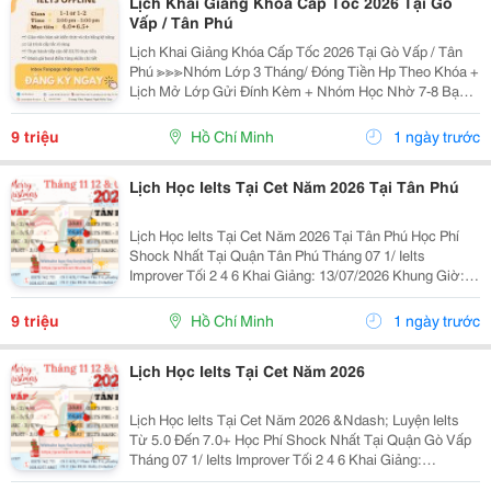
Lịch Khai Giảng Khóa Cấp Tốc 2026 Tại Gò
Vấp / Tân Phú
Lịch Khai Giảng Khóa Cấp Tốc 2026 Tại Gò Vấp / Tân
Phú ≫≫≫Nhóm Lớp 3 Tháng/ Đóng Tiền Hp Theo Khóa +
Lịch Mở Lớp Gửi Đính Kèm + Nhóm Học Nhờ 7-8 Bạn/
Lớp + Giáo Trình Ielts Có Band Điểm Lộ Trình, Sách
Nước Ngoài Bám Sát + Chia Đều 4 Kỹ...
9 triệu
Hồ Chí Minh
1 ngày trước
Lịch Học Ielts Tại Cet Năm 2026 Tại Tân Phú
Lịch Học Ielts Tại Cet Năm 2026 Tại Tân Phú Học Phí
Shock Nhất Tại Quận Tân Phú Tháng 07 1/ Ielts
Improver Tối 2 4 6 Khai Giảng: 13/07/2026 Khung Giờ:
18:00 Đến 21:00 Học Phí Ưu Đãi 5% Khi Đăng Ký 2/ Ielts
Basic Tối 3 5 7 Khai...
9 triệu
Hồ Chí Minh
1 ngày trước
Lịch Học Ielts Tại Cet Năm 2026
Lịch Học Ielts Tại Cet Năm 2026 &Ndash; Luyện Ielts
Từ 5.0 Đến 7.0+ Học Phí Shock Nhất Tại Quận Gò Vấp
Tháng 07 1/ Ielts Improver Tối 2 4 6 Khai Giảng:
13/07/2026 Khung Giờ: 18:00 Đến 21:00 Học Phí Ưu Đãi