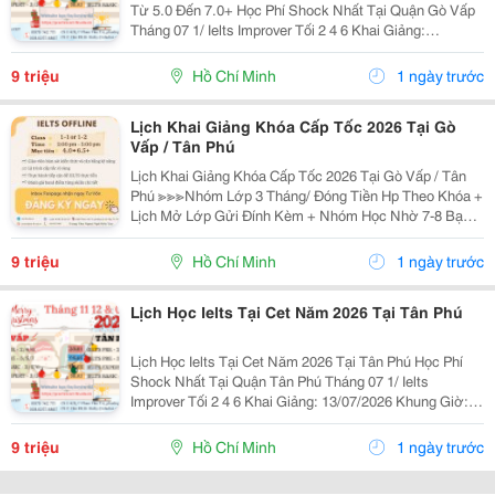
Từ 5.0 Đến 7.0+ Học Phí Shock Nhất Tại Quận Gò Vấp
Tháng 07 1/ Ielts Improver Tối 2 4 6 Khai Giảng:
13/07/2026 Khung Giờ: 18:00 Đến 21:00 Học Phí Ưu Đãi
5% Khi Đăng Ký 2/ Ielts...
9 triệu
Hồ Chí Minh
1 ngày trước
Lịch Khai Giảng Khóa Cấp Tốc 2026 Tại Gò
Vấp / Tân Phú
Lịch Khai Giảng Khóa Cấp Tốc 2026 Tại Gò Vấp / Tân
Phú ≫≫≫Nhóm Lớp 3 Tháng/ Đóng Tiền Hp Theo Khóa +
Lịch Mở Lớp Gửi Đính Kèm + Nhóm Học Nhờ 7-8 Bạn/
Lớp + Giáo Trình Ielts Có Band Điểm Lộ Trình, Sách
Nước Ngoài Bám Sát + Chia Đều 4 Kỹ...
9 triệu
Hồ Chí Minh
1 ngày trước
Lịch Học Ielts Tại Cet Năm 2026 Tại Tân Phú
Lịch Học Ielts Tại Cet Năm 2026 Tại Tân Phú Học Phí
Shock Nhất Tại Quận Tân Phú Tháng 07 1/ Ielts
Improver Tối 2 4 6 Khai Giảng: 13/07/2026 Khung Giờ:
18:00 Đến 21:00 Học Phí Ưu Đãi 5% Khi Đăng Ký 2/ Ielts
Basic Tối 3 5 7 Khai...
9 triệu
Hồ Chí Minh
1 ngày trước