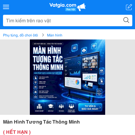
Phụ tùng, đồ chơi ôtô
Màn hình
Màn Hình Tương Tác Thông Minh
( HẾT HẠN )