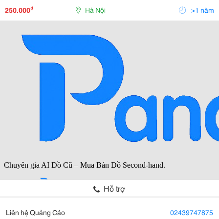
:Htvinakd3 Http ://Www.sieuthiht.com Trụ Sở Chính:
₫
250.000
Hà Nội
>1 năm
Hỗ trợ
Liên hệ Quảng Cáo
02439747875