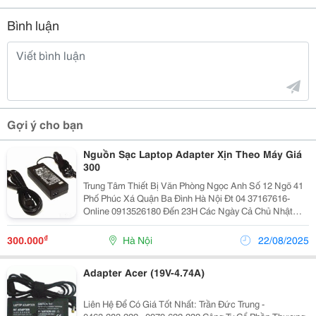
Bình luận
Gợi ý cho bạn
Nguồn Sạc Laptop Adapter Xịn Theo Máy Giá
300
Trung Tâm Thiết Bị Văn Phòng Ngọc Anh Số 12 Ngõ 41
Phố Phúc Xá Quận Ba Đình Hà Nội Đt 04 37167616-
Online 0913526180 Đến 23H Các Ngày Cả Chủ Nhật
Mail: Theloi526180@Gmail.com Nguồn Sạc Laptop
Adapter Xịn Theo Máy Giá 300 Nghìn Bảo Hành 1 Năm
₫
300.000
Hà Nội
22/08/2025
Adapter Acer (19V-4.74A)
Liên Hệ Để Có Giá Tốt Nhất: Trần Đức Trung -