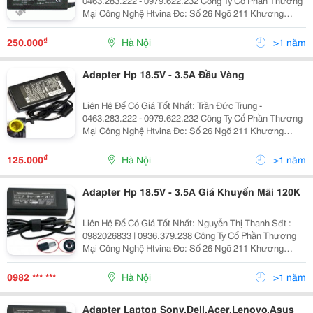
0463.283.222 - 0979.622.232 Công Ty Cổ Phần Thương
Mại Công Nghệ Htvina Đc: Số 26 Ngõ 211 Khương
Trung &Ndash; Thanh Xuân &Ndash; Hà Nội Yahoo
:Htvinakd3 Http ://Www.sieuthiht.com Trụ Sở Chính:
₫
250.000
Hà Nội
>1 năm
Adapter Hp 18.5V - 3.5A Đầu Vàng
Liên Hệ Để Có Giá Tốt Nhất: Trần Đức Trung -
0463.283.222 - 0979.622.232 Công Ty Cổ Phần Thương
Mại Công Nghệ Htvina Đc: Số 26 Ngõ 211 Khương
Trung &Ndash; Thanh Xuân &Ndash; Hà Nội Yahoo
:Htvinakd3 Http ://Www.sieuthiht.com Trụ Sở Chính:
₫
125.000
Hà Nội
>1 năm
Adapter Hp 18.5V - 3.5A Giá Khuyến Mãi 120K
Liên Hệ Để Có Giá Tốt Nhất: Nguyễn Thị Thanh Sđt :
0982026833 | 0936.379.238 Công Ty Cổ Phần Thương
Mại Công Nghệ Htvina Đc: Số 26 Ngõ 211 Khương
Trung &Ndash; Thanh Xuân &Ndash; Hà Nội Yahoo
:Nguyenthanh6685 Website: Http://Sieuthiht.com
0982 *** ***
Hà Nội
>1 năm
Adapter Laptop Sony,Dell,Acer,Lenovo,Asus