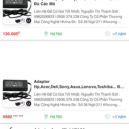
Đủ Các Mã
Liên Hệ Để Có Giá Tốt Nhất: Nguyễn Thị Thanh Sđt :
0982026833 | 0936.379.238 Công Ty Cổ Phần Thương
Mại Công Nghệ Htvina Đc: Số 26 Ngõ 211 Khương
Trung &Ndash; Thanh Xuân &Ndash; Hà Nội Yahoo
:Nguyenthanh6685 Website: Http://Sieuthiht.com
₫
130.000
Hà Nội
>1 năm
Adapter
Hp,Acer,Dell,Sony,Asus,Lenovo,Toshiba... Đủ
Mã Giá Chỉ Từ 120K
Liên Hệ Để Có Giá Tốt Nhất: Nguyễn Thị Thanh Sđt :
0982026833 | 0936.379.238 Công Ty Cổ Phần Thương
Mại Công Nghệ Htvina Đc: Số 26 Ngõ 211 Khương
Trung &Ndash; Thanh Xuân &Ndash; Hà Nội Yahoo
:Nguyenthanh6685 Website: Http://Sieuthiht.com
0982 *** ***
Hà Nội
>1 năm