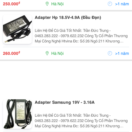
:Htvinakd3 Http ://Www.sieuthiht.com Trụ Sở Chính:
₫
250.000
Hà Nội
>1 năm
Adapter Hp 18.5V-4.9A (Đầu Đạn)
Liên Hệ Để Có Giá Tốt Nhất: Trần Đức Trung -
0463.283.222 - 0979.622.232 Công Ty Cổ Phần Thương
Mại Công Nghệ Htvina Đc: Số 26 Ngõ 211 Khương
Trung &Ndash; Thanh Xuân &Ndash; Hà Nội Yahoo
:Htvinakd3 Http ://Www.sieuthiht.com Trụ Sở Chính:
₫
260.000
Hà Nội
>1 năm
Adapter Samsung 19V - 3.16A
Liên Hệ Để Có Giá Tốt Nhất: Trần Đức Trung -
0463.283.222 - 0979.622.232 Công Ty Cổ Phần Thương
Mại Công Nghệ Htvina Đc: Số 26 Ngõ 211 Khương
Trung &Ndash; Thanh Xuân &Ndash; Hà Nội Yahoo