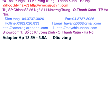
ĐC: số 26 Ngõ 211 Khương Trung – Thanh Xuân – Hà Nội
Yahoo
:htvinakd3
http
://www.sieuthiht.com
Trụ Sở Chính: Số 26 Ngõ 211 Khương Trung - Q.Thanh Xuân - TP. Hà
Nội.
Điện thoại:
04.3737.3026 |
Fax:
04.3737.3026
Hotline
:
0982.026.833 |
Email:
havang066@gmail.com
http:
//cameragiarehanoi.com
|
http:
//maychieuhanoi.com
Showroom 1: Số 55 Khương Đình - Q. Thanh Xuân - Hà Nội
Adapter Hp 18.5V - 3.5A Đầu vàng