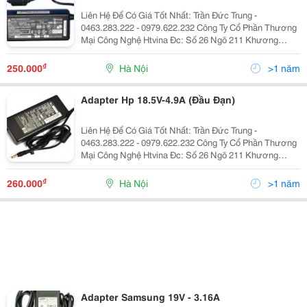
Liên Hệ Để Có Giá Tốt Nhất: Trần Đức Trung -
0463.283.222 - 0979.622.232 Công Ty Cổ Phần Thương
Mại Công Nghệ Htvina Đc: Số 26 Ngõ 211 Khương
Trung &Ndash; Thanh Xuân &Ndash; Hà Nội Yahoo
:Htvinakd3 Http ://Www.sieuthiht.com Trụ Sở Chính:
₫
250.000
Hà Nội
>1 năm
Adapter Hp 18.5V-4.9A (Đầu Đạn)
Liên Hệ Để Có Giá Tốt Nhất: Trần Đức Trung -
0463.283.222 - 0979.622.232 Công Ty Cổ Phần Thương
Mại Công Nghệ Htvina Đc: Số 26 Ngõ 211 Khương
Trung &Ndash; Thanh Xuân &Ndash; Hà Nội Yahoo
:Htvinakd3 Http ://Www.sieuthiht.com Trụ Sở Chính:
₫
260.000
Hà Nội
>1 năm
Adapter Samsung 19V - 3.16A