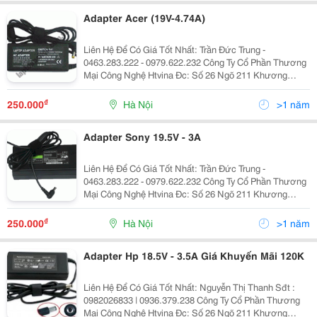
Adapter Acer (19V-4.74A)
Liên Hệ Để Có Giá Tốt Nhất: Trần Đức Trung -
0463.283.222 - 0979.622.232 Công Ty Cổ Phần Thương
Mại Công Nghệ Htvina Đc: Số 26 Ngõ 211 Khương
Trung &Ndash; Thanh Xuân &Ndash; Hà Nội Yahoo
:Htvinakd3 Http ://Www.sieuthiht.com Trụ Sở Chính:
₫
250.000
Hà Nội
>1 năm
Adapter Sony 19.5V - 3A
Liên Hệ Để Có Giá Tốt Nhất: Trần Đức Trung -
0463.283.222 - 0979.622.232 Công Ty Cổ Phần Thương
Mại Công Nghệ Htvina Đc: Số 26 Ngõ 211 Khương
Trung &Ndash; Thanh Xuân &Ndash; Hà Nội Yahoo
:Htvinakd3 Http ://Www.sieuthiht.com Trụ Sở Chính:
₫
250.000
Hà Nội
>1 năm
Adapter Hp 18.5V - 3.5A Giá Khuyến Mãi 120K
Liên Hệ Để Có Giá Tốt Nhất: Nguyễn Thị Thanh Sđt :
0982026833 | 0936.379.238 Công Ty Cổ Phần Thương
Mại Công Nghệ Htvina Đc: Số 26 Ngõ 211 Khương