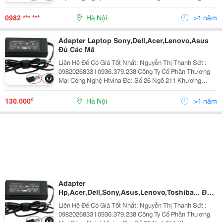
Trung &Ndash; Thanh Xuân &Ndash; Hà Nội Yahoo
:Nguyenthanh6685 Website: Http://Sieuthiht.com
0982 *** ***
Hà Nội
>1 năm
Adapter Laptop Sony,Dell,Acer,Lenovo,Asus
Đủ Các Mã
Liên Hệ Để Có Giá Tốt Nhất: Nguyễn Thị Thanh Sđt :
0982026833 | 0936.379.238 Công Ty Cổ Phần Thương
Mại Công Nghệ Htvina Đc: Số 26 Ngõ 211 Khương
Trung &Ndash; Thanh Xuân &Ndash; Hà Nội Yahoo
:Nguyenthanh6685 Website: Http://Sieuthiht.com
₫
130.000
Hà Nội
>1 năm
Adapter
Hp,Acer,Dell,Sony,Asus,Lenovo,Toshiba... Đủ
Mã Giá Chỉ Từ 120K
Liên Hệ Để Có Giá Tốt Nhất: Nguyễn Thị Thanh Sđt :
0982026833 | 0936.379.238 Công Ty Cổ Phần Thương