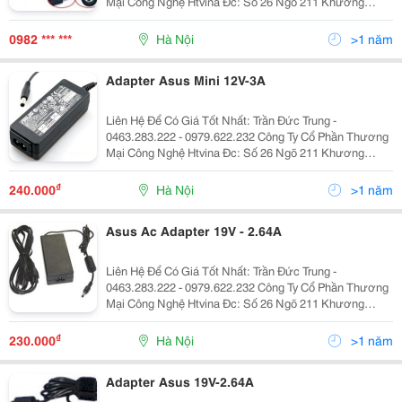
Mại Công Nghệ Htvina Đc: Số 26 Ngõ 211 Khương
Trung &Ndash; Thanh Xuân &Ndash; Hà Nội Yahoo
:Nguyenthanh6685 Website: Http://Sieuthiht.com
0982 *** ***
Hà Nội
>1 năm
Adapter Asus Mini 12V-3A
Liên Hệ Để Có Giá Tốt Nhất: Trần Đức Trung -
0463.283.222 - 0979.622.232 Công Ty Cổ Phần Thương
Mại Công Nghệ Htvina Đc: Số 26 Ngõ 211 Khương
Trung &Ndash; Thanh Xuân &Ndash; Hà Nội Yahoo
:Htvinakd3 Http ://Www.sieuthiht.com Trụ Sở Chính:
₫
240.000
Hà Nội
>1 năm
Asus Ac Adapter 19V - 2.64A
Liên Hệ Để Có Giá Tốt Nhất: Trần Đức Trung -
0463.283.222 - 0979.622.232 Công Ty Cổ Phần Thương
Mại Công Nghệ Htvina Đc: Số 26 Ngõ 211 Khương
Trung &Ndash; Thanh Xuân &Ndash; Hà Nội Yahoo
:Htvinakd3 Http ://Www.sieuthiht.com Trụ Sở Chính:
₫
230.000
Hà Nội
>1 năm
Adapter Asus 19V-2.64A