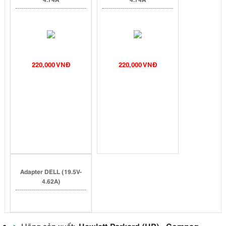
220,000 VNĐ
220,000 VNĐ
Adapter DELL (19.5V-
4.62A)
▶
Hãng sản xuất:
Hewlett-Parkard (HP) - Compaq