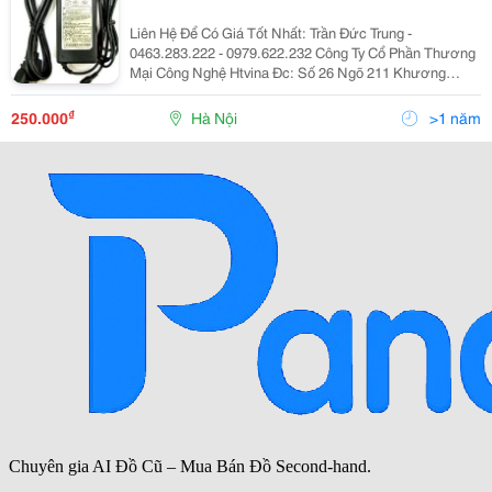
Liên Hệ Để Có Giá Tốt Nhất: Trần Đức Trung -
0463.283.222 - 0979.622.232 Công Ty Cổ Phần Thương
Mại Công Nghệ Htvina Đc: Số 26 Ngõ 211 Khương
Trung &Ndash; Thanh Xuân &Ndash; Hà Nội Yahoo
:Htvinakd3 Http ://Www.sieuthiht.com Trụ Sở Chính:
₫
250.000
Hà Nội
>1 năm