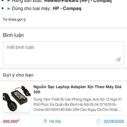
▶
Dùng cho loại máy:
HP - Compaq
Từ khóa gợi ý:
Bình luận
Gợi ý cho bạn
Nguồn Sạc Laptop Adapter Xịn Theo Máy Giá
300
Trung Tâm Thiết Bị Văn Phòng Ngọc Anh Số 12 Ngõ 41
Phố Phúc Xá Quận Ba Đình Hà Nội Đt 04 37167616-
Online 0913526180 Đến 23H Các Ngày Cả Chủ Nhật
Mail: Theloi526180@Gmail.com Nguồn Sạc Laptop
Adapter Xịn Theo Máy Giá 300 Nghìn Bảo Hành 1 Năm
₫
300.000
Hà Nội
22/08/2025