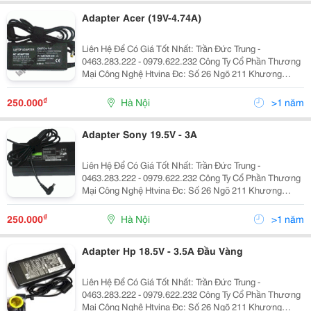
Adapter Acer (19V-4.74A)
Liên Hệ Để Có Giá Tốt Nhất: Trần Đức Trung -
0463.283.222 - 0979.622.232 Công Ty Cổ Phần Thương
Mại Công Nghệ Htvina Đc: Số 26 Ngõ 211 Khương
Trung &Ndash; Thanh Xuân &Ndash; Hà Nội Yahoo
:Htvinakd3 Http ://Www.sieuthiht.com Trụ Sở Chính:
₫
250.000
Hà Nội
>1 năm
Adapter Sony 19.5V - 3A
Liên Hệ Để Có Giá Tốt Nhất: Trần Đức Trung -
0463.283.222 - 0979.622.232 Công Ty Cổ Phần Thương
Mại Công Nghệ Htvina Đc: Số 26 Ngõ 211 Khương
Trung &Ndash; Thanh Xuân &Ndash; Hà Nội Yahoo
:Htvinakd3 Http ://Www.sieuthiht.com Trụ Sở Chính:
₫
250.000
Hà Nội
>1 năm
Adapter Hp 18.5V - 3.5A Đầu Vàng
Liên Hệ Để Có Giá Tốt Nhất: Trần Đức Trung -
0463.283.222 - 0979.622.232 Công Ty Cổ Phần Thương
Mại Công Nghệ Htvina Đc: Số 26 Ngõ 211 Khương