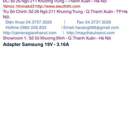
ĐC: số 26 Ngõ 211 Khương Trung – Thanh Xuân – Hà Nội
Yahoo
:htvinakd3
http
://www.sieuthiht.com
Trụ Sở Chính: Số 26 Ngõ 211 Khương Trung - Q.Thanh Xuân - TP. Hà
Nội.
Điện thoại:
04.3737.3026 |
Fax:
04.3737.3026
Hotline
:
0982.026.833 |
Email:
havang066@gmail.com
http:
//cameragiarehanoi.com
|
http:
//maychieuhanoi.com
Showroom 1: Số 55 Khương Đình - Q. Thanh Xuân - Hà Nội
Adapter Samsung 19V - 3.16A