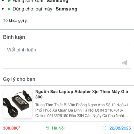
▶
Dùng cho loại máy:
Samsung
Từ khóa gợi ý:
Bình luận
Gợi ý cho bạn
Nguồn Sạc Laptop Adapter Xịn Theo Máy Giá
300
Trung Tâm Thiết Bị Văn Phòng Ngọc Anh Số 12 Ngõ 41
Phố Phúc Xá Quận Ba Đình Hà Nội Đt 04 37167616-
Online 0913526180 Đến 23H Các Ngày Cả Chủ Nhật
Mail: Theloi526180@Gmail.com Nguồn Sạc Laptop
Adapter Xịn Theo Máy Giá 300 Nghìn Bảo Hành 1 Năm
₫
300.000
Hà Nội
22/08/2025