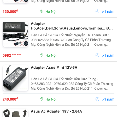
Mại Công Nghệ Htvina Đc: Số 26 Ngõ 211 Khương
Trung &Ndash; Thanh Xuân &Ndash; Hà Nội Yahoo
:Nguyenthanh6685 Website: Http://Sieuthiht.com
₫
130.000
Hà Nội
>1 năm
Adapter
Hp,Acer,Dell,Sony,Asus,Lenovo,Toshiba... Đủ
Mã Giá Chỉ Từ 120K
Liên Hệ Để Có Giá Tốt Nhất: Nguyễn Thị Thanh Sđt :
0982026833 | 0936.379.238 Công Ty Cổ Phần Thương
Mại Công Nghệ Htvina Đc: Số 26 Ngõ 211 Khương
Trung &Ndash; Thanh Xuân &Ndash; Hà Nội Yahoo
:Nguyenthanh6685 Website: Http://Sieuthiht.com
0982 *** ***
Hà Nội
>1 năm
Adapter Asus Mini 12V-3A
Liên Hệ Để Có Giá Tốt Nhất: Trần Đức Trung -
0463.283.222 - 0979.622.232 Công Ty Cổ Phần Thương
Mại Công Nghệ Htvina Đc: Số 26 Ngõ 211 Khương
Trung &Ndash; Thanh Xuân &Ndash; Hà Nội Yahoo
:Htvinakd3 Http ://Www.sieuthiht.com Trụ Sở Chính:
₫
240.000
Hà Nội
>1 năm
Asus Ac Adapter 19V - 2.64A