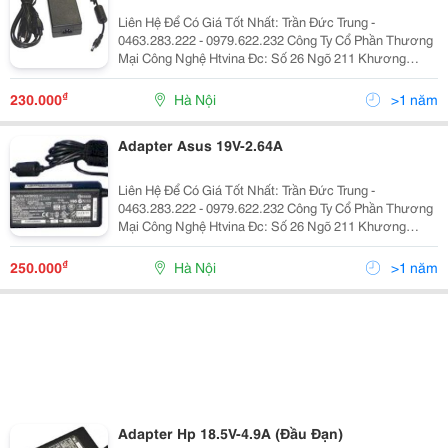
Liên Hệ Để Có Giá Tốt Nhất: Trần Đức Trung -
0463.283.222 - 0979.622.232 Công Ty Cổ Phần Thương
Mại Công Nghệ Htvina Đc: Số 26 Ngõ 211 Khương
Trung &Ndash; Thanh Xuân &Ndash; Hà Nội Yahoo
:Htvinakd3 Http ://Www.sieuthiht.com Trụ Sở Chính:
₫
230.000
Hà Nội
>1 năm
Adapter Asus 19V-2.64A
Liên Hệ Để Có Giá Tốt Nhất: Trần Đức Trung -
0463.283.222 - 0979.622.232 Công Ty Cổ Phần Thương
Mại Công Nghệ Htvina Đc: Số 26 Ngõ 211 Khương
Trung &Ndash; Thanh Xuân &Ndash; Hà Nội Yahoo
:Htvinakd3 Http ://Www.sieuthiht.com Trụ Sở Chính:
₫
250.000
Hà Nội
>1 năm
Adapter Hp 18.5V-4.9A (Đầu Đạn)