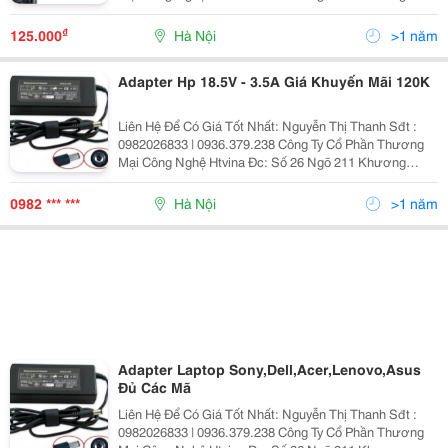
Trung &Ndash; Thanh Xuân &Ndash; Hà Nội Yahoo
:Htvinakd3 Http ://Www.sieuthiht.com Trụ Sở Chính:
₫
125.000
Hà Nội
>1 năm
Adapter Hp 18.5V - 3.5A Giá Khuyến Mãi 120K
Liên Hệ Để Có Giá Tốt Nhất: Nguyễn Thị Thanh Sđt :
0982026833 | 0936.379.238 Công Ty Cổ Phần Thương
Mại Công Nghệ Htvina Đc: Số 26 Ngõ 211 Khương
Trung &Ndash; Thanh Xuân &Ndash; Hà Nội Yahoo
:Nguyenthanh6685 Website: Http://Sieuthiht.com
0982 *** ***
Hà Nội
>1 năm
Adapter Laptop Sony,Dell,Acer,Lenovo,Asus
Đủ Các Mã
Liên Hệ Để Có Giá Tốt Nhất: Nguyễn Thị Thanh Sđt :
0982026833 | 0936.379.238 Công Ty Cổ Phần Thương