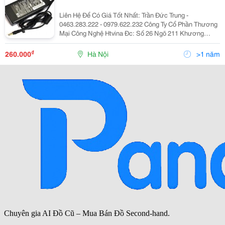
Liên Hệ Để Có Giá Tốt Nhất: Trần Đức Trung -
0463.283.222 - 0979.622.232 Công Ty Cổ Phần Thương
Mại Công Nghệ Htvina Đc: Số 26 Ngõ 211 Khương
Trung &Ndash; Thanh Xuân &Ndash; Hà Nội Yahoo
:Htvinakd3 Http ://Www.sieuthiht.com Trụ Sở Chính:
₫
260.000
Hà Nội
>1 năm