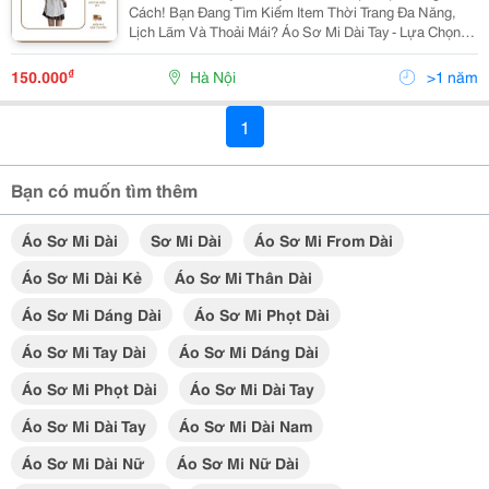
Cách! Bạn Đang Tìm Kiếm Item Thời Trang Đa Năng,
Lịch Lãm Và Thoải Mái? Áo Sơ Mi Dài Tay - Lựa Chọn
Hoàn Hảo Cho Mọi Phong Cách, Từ Công Sở Đến Dạo
Phố. Thiết Kế Cổ Điển Pha Hiện Đại, Chất Liệu...
₫
150.000
Hà Nội
>1 năm
1
Bạn có muốn tìm thêm
Áo Sơ Mi Dài
Sơ Mi Dài
Áo Sơ Mi From Dài
Áo Sơ Mi Dài Kẻ
Áo Sơ Mi Thân Dài
Áo Sơ Mi Dáng Dài
Áo Sơ Mi Phọt Dài
Áo Sơ Mi Tay Dài
Áo Sơ Mi Dáng Dài
Áo Sơ Mi Phọt Dài
Áo Sơ Mi Dài Tay
Áo Sơ Mi Dài Tay
Áo Sơ Mi Dài Nam
Áo Sơ Mi Dài Nữ
Áo Sơ Mi Nữ Dài