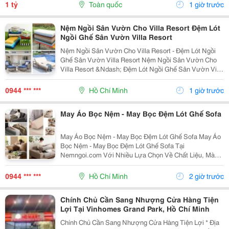
Cho Mọi Hội Viên. Tên Thương Hiệu: S8 Website:...
1 tỷ
Toàn quốc
1 giờ trước
Nệm Ngồi Sân Vườn Cho Villa Resort Đệm Lót
Ngồi Ghế Sân Vườn Villa Resort
Nệm Ngồi Sân Vườn Cho Villa Resort - Đệm Lót Ngồi
Ghế Sân Vườn Villa Resort Nệm Ngồi Sân Vườn Cho
Villa Resort &Ndash; Đệm Lót Ngồi Ghế Sân Vườn Villa
Resort Tại Nemngoi.com Có Nhiều Lựa Chọn Về Vật
Liệu, Cấu Hình, Màu Sắc Và Thông Số Kỹ Thuật. Sản...
0944 *** ***
Hồ Chí Minh
1 giờ trước
May Áo Bọc Nệm - May Bọc Đệm Lót Ghế Sofa
May Áo Bọc Nệm - May Bọc Đệm Lót Ghế Sofa May Áo
Bọc Nệm - May Bọc Đệm Lót Ghế Sofa Tại
Nemngoi.com Với Nhiều Lựa Chọn Về Chất Liệu, Màu
Sắc, Kiểu Dáng Và Kích Thước. Sản Phẩm Được Tư
Vấn Theo Nhu Cầu Thực Tế, Hỗ Trợ Báo Giá Nhanh,
0944 *** ***
Hồ Chí Minh
2 giờ trước
Khuyến Mãi, Ưu...
Chính Chủ Cần Sang Nhượng Cửa Hàng Tiện
Lợi Tại Vinhomes Grand Park, Hồ Chí Minh
Chính Chủ Cần Sang Nhượng Cửa Hàng Tiện Lợi * Địa