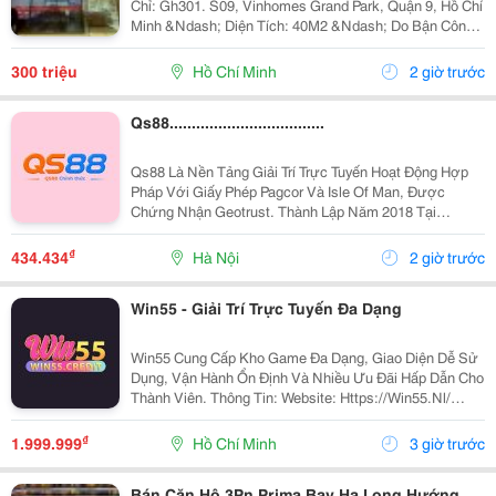
Chỉ: Gh301. S09, Vinhomes Grand Park, Quận 9, Hồ Chí
Minh &Ndash; Diện Tích: 40M2 &Ndash; Do Bận Công
Việc Đi Nước Ngoài Không Quản Lý Được Nên Mình
Cần Sang Lại Cửa Hàng, &Ndash; Cửa...
300 triệu
Hồ Chí Minh
2 giờ trước
Qs88...................................
Qs88 Là Nền Tảng Giải Trí Trực Tuyến Hoạt Động Hợp
Pháp Với Giấy Phép Pagcor Và Isle Of Man, Được
Chứng Nhận Geotrust. Thành Lập Năm 2018 Tại
Philippines, Qs88 Cam Kết Mang Đến Môi Trường Giải
Trí Minh Bạch, Bảo Mật Cao Và Đáng Tin Cậy Cho
₫
434.434
Hà Nội
2 giờ trước
Người Chơi...
Win55 - Giải Trí Trực Tuyến Đa Dạng
Win55 Cung Cấp Kho Game Đa Dạng, Giao Diện Dễ Sử
Dụng, Vận Hành Ổn Định Và Nhiều Ưu Đãi Hấp Dẫn Cho
Thành Viên. Thông Tin: Website: Https://Win55.Nl/
Email: Contact@Win55.Nl Sđt: 0809037590 Địa Chỉ: 54
Đ. Dd5, Đông Hưng Thuận, Hồ Chí Minh, Việt Nam...
₫
1.999.999
Hồ Chí Minh
3 giờ trước
Bán Căn Hộ 3Pn Prima Bay Hạ Long Hướng