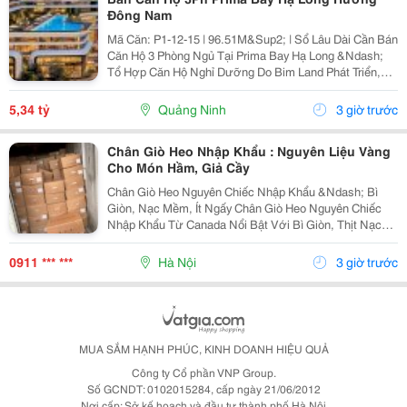
Đông Nam
Mã Căn: P1-12-15 | 96.51M&Sup2; | Sổ Lâu Dài Cần Bán
Căn Hộ 3 Phòng Ngủ Tại Prima Bay Hạ Long &Ndash;
Tổ Hợp Căn Hộ Nghỉ Dưỡng Do Bim Land Phát Triển,
Mặt Đường Hoàng Quốc Việt, Bán Đảo 1 Halong
Marina, Bãi Cháy, Hạ Long. ✅ Hướng Đông Nam,
5,34 tỷ
Quảng Ninh
3 giờ trước
Thoáng...
Chân Giò Heo Nhập Khẩu : Nguyên Liệu Vàng
Cho Món Hầm, Giả Cầy
Chân Giò Heo Nguyên Chiếc Nhập Khẩu &Ndash; Bì
Giòn, Nạc Mềm, Ít Ngấy Chân Giò Heo Nguyên Chiếc
Nhập Khẩu Từ Canada Nổi Bật Với Bì Giòn, Thịt Nạc
Mềm, Ít Mỡ , Phần Mỡ Béo Vừa Phải Nên Ăn Thơm Mà
Không Ngấy. Đây Là Nguyên Liệu Lý Tưởng Cho Các
0911 *** ***
Hà Nội
3 giờ trước
Món...
MUA SẮM HẠNH PHÚC, KINH DOANH HIỆU QUẢ
Công ty Cổ phần VNP Group.
Số GCNDT: 0102015284, cấp ngày 21/06/2012
Nơi cấp: Sở kế hoạch và đầu tư thành phố Hà Nội