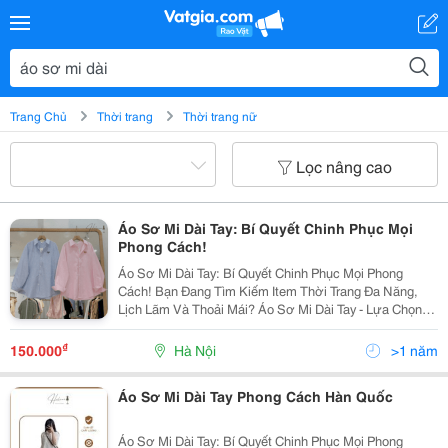
Trang Chủ
Thời trang
Thời trang nữ
Lọc nâng cao
Áo Sơ Mi Dài Tay: Bí Quyết Chinh Phục Mọi
Phong Cách!
Áo Sơ Mi Dài Tay: Bí Quyết Chinh Phục Mọi Phong
Cách! Bạn Đang Tìm Kiếm Item Thời Trang Đa Năng,
Lịch Lãm Và Thoải Mái? Áo Sơ Mi Dài Tay - Lựa Chọn
Hoàn Hảo Cho Mọi Phong Cách, Từ Công Sở Đến Dạo
Phố. Thiết Kế Cổ Điển Pha Hiện Đại, Chất Liệu...
₫
150.000
Hà Nội
>1 năm
Áo Sơ Mi Dài Tay Phong Cách Hàn Quốc
Áo Sơ Mi Dài Tay: Bí Quyết Chinh Phục Mọi Phong