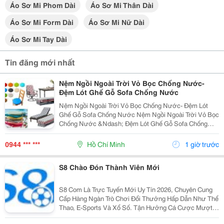
Áo Sơ Mi Phom Dài
Áo Sơ Mi Thân Dài
Áo Sơ Mi Form Dài
Áo Sơ Mi Nữ Dài
Áo Sơ Mi Tay Dài
Tin đăng mới nhất
Nệm Ngồi Ngoài Trời Vỏ Bọc Chống Nước-
Đệm Lót Ghế Gỗ Sofa Chống Nước
Nệm Ngồi Ngoài Trời Vỏ Bọc Chống Nước- Đệm Lót
Ghế Gỗ Sofa Chống Nước Nệm Ngồi Ngoài Trời Vỏ Bọc
Chống Nước &Ndash; Đệm Lót Ghế Gỗ Sofa Chống
Nước Được Cung Cấp Với Nhiều Lựa Chọn Về Chất
Liệu Vỏ, Ruột Nệm, Độ Dày, Kích Thước Và Màu Sắc.
0944 *** ***
Hồ Chí Minh
1 giờ trước
Sản Phẩm...
S8 Chào Đón Thành Viên Mới
S8 Com Là Trực Tuyến Mới Uy Tín 2026, Chuyên Cung
Cấp Hàng Ngàn Trò Chơi Đổi Thưởng Hấp Dẫn Như Thể
Thao, E-Sports Và Xổ Số. Tận Hưởng Cá Cược Mượt
Mà, Nạp Rút Nhanh Chóng, Ưu Đãi Cực Khủng Dành