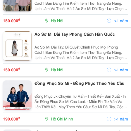
Cách! Bạn Đang Tìm Kiếm Item Thời Trang Đa Năng,
Lịch Lãm Và Thoải Mái? Áo Sơ Mi Dài Tay - Lựa Chọn
Hoàn Hảo Cho Mọi Phong Cách, Từ Công Sở Đến Dạo
Phố. Thiết Kế Cổ Điển Pha Hiện Đại, Chất Liệu...
₫
150.000
Hà Nội
>1 năm
Áo Sơ Mi Dài Tay Phong Cách Hàn Quốc
Áo Sơ Mi Dài Tay: Bí Quyết Chinh Phục Mọi Phong
Cách! Bạn Đang Tìm Kiếm Item Thời Trang Đa Năng,
Lịch Lãm Và Thoải Mái? Áo Sơ Mi Dài Tay - Lựa Chọn
Hoàn Hảo Cho Mọi Phong Cách, Từ Công Sở Đến Dạo
Phố. Thiết Kế Cổ Điển Pha Hiện Đại, Chất Liệu...
₫
150.000
Hà Nội
>1 năm
Đồng Phục Sơ Mi - Đồng Phục Theo Yêu Cầu
Đồng Phục Jk Chuyên Tư Vấn - Thiết Kế - Sản Xuất - In
Ấn Đồng Phục Sơ Mi Các Loại. - Miễn Phí Tư Vấn Và
Lên Thiết Kế - May Theo Yêu Cầu: Sơ Mi Dài Tay, Cộc
Tay, Tay Lửng, Cổ Bẻ, Cổ Tàu, Cổ Phối Bèo, Có Túi,
Không Túi&Hellip; - Kiểu Dáng Trẻ...
₫
190.000
Hồ Chí Minh
>1 năm