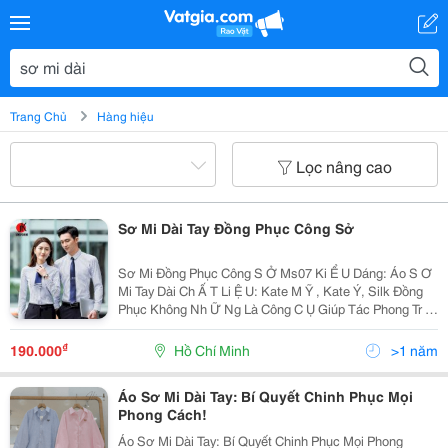
Trang Chủ
Hàng hiệu
Lọc nâng cao
Sơ Mi Dài Tay Đồng Phục Công Sở
Sơ Mi Đồng Phục Công S Ở Ms07 Ki Ể U Dáng: Áo S Ơ
Mi Tay Dài Ch Ấ T Li Ệ U: Kate M Ỹ , Kate Ý, Silk Đồng
Phục Không Nh Ữ Ng Là Công C Ụ Giúp Tác Phong Tr Ở
Nên Chuyên Nghi Ệ P H Ơ N Mà Còn Là Ph Ươ Ng Ti Ệ
N Qu Ả Ng Bá Thông Đ I Ệ P, Th Ươ Ng Hi Ệ U...
₫
190.000
Hồ Chí Minh
>1 năm
Áo Sơ Mi Dài Tay: Bí Quyết Chinh Phục Mọi
Phong Cách!
Áo Sơ Mi Dài Tay: Bí Quyết Chinh Phục Mọi Phong