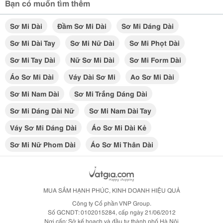
Bạn có muốn tìm thêm
Sơ Mi Dài
Đầm Sơ Mi Dài
Sơ Mi Dáng Dài
Sơ Mi Dài Tay
Sơ Mi Nữ Dài
Sơ Mi Phọt Dài
Sơ Mi Tay Dài
Nữ Sơ Mi Dài
Sơ Mi Form Dài
Áo Sơ Mi Dài
Váy Dài Sơ Mi
Ao Sơ Mi Dài
Sơ Mi Nam Dài
Sơ Mi Trắng Dáng Dài
Sơ Mi Dáng Dài Nữ
Sơ Mi Nam Dài Tay
Váy Sơ Mi Dáng Dài
Áo Sơ Mi Dài Kẻ
Sơ Mi Nữ Phom Dài
Áo Sơ Mi Thân Dài
MUA SẮM HẠNH PHÚC, KINH DOANH HIỆU QUẢ
Công ty Cổ phần VNP Group.
Số GCNDT: 0102015284, cấp ngày 21/06/2012
Nơi cấp: Sở kế hoạch và đầu tư thành phố Hà Nội