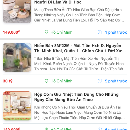
Người Đi Làm Và Đi Học
Mang Theo Bữa Ăn Từ Nhà Giúp Bạn Chủ Động Hơn
Trong Những Ngày Có Lịch Trình Bận Rộn. Hộp Cơm
Giữ Nhiệt Là Vật Dụng Tiện Lợi, Hỗ Trợ Sắp Xếp Cơm
Và Các Món Ăn Kèm Gọn Gàng, Phù Hợp Để Sử Dụng
Tại Trường Học, Văn Phòng Hoặc Khi Đi Xa. Chọn Hộp
₫
149.000
Hồ Chí Minh
1 phút trước
Theo...
Hiếm Bán 8M*22M - Mặt Tiền Hxh Đ. Nguyễn
Thị Minh Khai, Quận 1 - Chính Chủ 1 Đời Xưa *
Lh Giang Giang:
* Bán Nhà 5 Tầng Mặt Tiền Hẻm Xe Hơi Nguyễn Thị
Minh Khai, P.bến Nghé, Quận 1 - Ngay Đài Truyền Hình
Tp.hcm - Nơi Hội Tụ Của Giới Tri Thức - Diện Tích Đất:
160M2. Ngang 8M*22M. - Kết Cấu: Gồm 2 Nhà Trên
Khuôn Viên Đất. Nhà Trước 2 Tầng Mở Công Ty...
30 tỷ
Hồ Chí Minh
5 phút trước
Hộp Cơm Giữ Nhiệt Tiện Dụng Cho Những
Ngày Cần Mang Bữa Ăn Theo
Khi Không Có Nhiều Thời Gian Chuẩn Bị Bữa Ăn Tại
Nơi Học Tập Hoặc Làm Việc, Mang Cơm Từ Nhà Là
Một Lựa Chọn Thuận Tiện. Hộp Cơm Giữ Nhiệt Giúp
Bạn Sắp Xếp Các Món Ăn Ngăn Nắp Và Dễ Dàng Mang
Theo Trong Balo Hoặc Túi Xách. Xác Định Nhu Cầu
₫
149.000
Hồ Chí Minh
6 phút trước