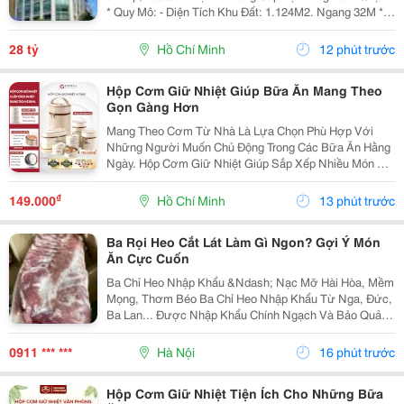
* Quy Mô: - Diện Tích Khu Đất: 1.124M2. Ngang 32M *
36M. - Mật Độ Xây Dựng: 86% - 961,5M2. - Tổng Diện
Tích Sàn: 20.528,7M2. - Kết Cấu: 2 Hầm - 1...
28 tỷ
Hồ Chí Minh
12 phút trước
Hộp Cơm Giữ Nhiệt Giúp Bữa Ăn Mang Theo
Gọn Gàng Hơn
Mang Theo Cơm Từ Nhà Là Lựa Chọn Phù Hợp Với
Những Người Muốn Chủ Động Trong Các Bữa Ăn Hằng
Ngày. Hộp Cơm Giữ Nhiệt Giúp Sắp Xếp Nhiều Món Ăn
Trong Cùng Một Sản Phẩm, Thuận Tiện Sử Dụng Khi Đi
Học, Đi Làm Hoặc Trong Những Chuyến Đi. Lựa Chọn
₫
149.000
Hồ Chí Minh
13 phút trước
Số...
Ba Rọi Heo Cắt Lát Làm Gì Ngon? Gợi Ý Món
Ăn Cực Cuốn
Ba Chỉ Heo Nhập Khẩu &Ndash; Nạc Mỡ Hài Hòa, Mềm
Mọng, Thơm Béo Ba Chỉ Heo Nhập Khẩu Từ Nga, Đức,
Ba Lan... Được Nhập Khẩu Chính Ngạch Và Bảo Quản
Đông Lạnh -18&Deg;C , Giúp Giữ Trọn Độ Tươi Ngon,
Màu Sắc Và Hương Vị Tự Nhiên. Sản Phẩm Đầy Đủ
0911 *** ***
Hà Nội
16 phút trước
Vat,...
Hộp Cơm Giữ Nhiệt Tiện Ích Cho Những Bữa