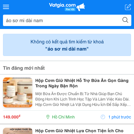
Không có kết quả tìm kiếm từ khoá
"áo sơ mi dài nam"
Tin đăng mới nhất
Hộp Cơm Giữ Nhiệt Hỗ Trợ Bữa Ăn Gọn Gàng
Trong Ngày Bận Rộn
Một Bữa Ăn Được Chuẩn Bị Từ Nhà Giúp Bạn Chủ
Động Hơn Khi Lịch Trình Học Tập Và Làm Việc Kéo Dài.
Hộp Cơm Giữ Nhiệt Là Vật Dụng Hữu Ích Để Sắp Xếp
Cơm Và Các Món Ăn Kèm, Đồng Thời Thuận Tiện Mang
Theo Đến Trường, Văn Phòng Hoặc Trong Những
₫
149.000
Hồ Chí Minh
1 phút trước
Chuyến Đi....
Hộp Cơm Giữ Nhiệt Lựa Chọn Tiện Ích Cho