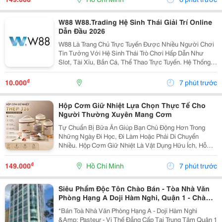
Trước Khi...
W88 W88.Trading Hệ Sinh Thái Giải Trí Online
Dẫn Đầu 2026
W88 Là Trang Chủ Trực Tuyến Được Nhiều Người Chơi
Tin Tưởng Với Hệ Sinh Thái Trò Chơi Hấp Dẫn Như
Slot, Tài Xỉu, Bắn Cá, Thể Thao Trực Tuyến. Hệ Thống
Bảo Mật Đạt Chuẩn Quốc Tế, Giao Diện Thân Thiện Trên
Mọi Thiết Bị, Cùng Tốc Độ Xử Lý Nạp Rút Nhanh...
₫
10.000
7 phút trước
Hộp Cơm Giữ Nhiệt Lựa Chọn Thực Tế Cho
Người Thường Xuyên Mang Cơm
Tự Chuẩn Bị Bữa Ăn Giúp Bạn Chủ Động Hơn Trong
Những Ngày Đi Học, Đi Làm Hoặc Phải Di Chuyển
Nhiều. Hộp Cơm Giữ Nhiệt Là Vật Dụng Hữu Ích, Hỗ
Trợ Sắp Xếp Các Món Ăn Gọn Gàng Và Thuận Tiện
Mang Theo Trong Ngày. Chọn Chất Liệu Phù Hợp Chất
₫
149.000
Hồ Chí Minh
7 phút trước
Liệu Là...
Siêu Phẩm Độc Tôn Chào Bán - Tòa Nhà Văn
Phòng Hạng A Doji Hàm Nghi, Quận 1 - Chào
2800 Tỷ - Quỹ Đất 1.124M2 Ngang 32M *36M*
*Bán Toà Nhà Văn Phòng Hạng A - Doji Hàm Nghi
Lh Giang Giang:
&Amp; Pasteur - Vị Thế Đẳng Cấp Tại Trung Tâm Quận 1