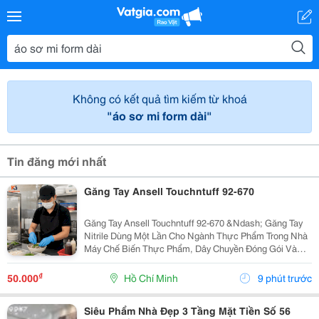
Không có kết quả tìm kiếm từ khoá
"áo sơ mi form dài"
Tin đăng mới nhất
Găng Tay Ansell Touchntuff 92-670
Găng Tay Ansell Touchntuff 92-670 &Ndash; Găng Tay
Nitrile Dùng Một Lần Cho Ngành Thực Phẩm Trong Nhà
Máy Chế Biến Thực Phẩm, Dây Chuyền Đóng Gói Và
Khu Vực Yêu Cầu Vệ Sinh Nghiêm Ngặt, Việc Sử Dụng
Găng Tay Nitrile Dùng Một Lần Giúp Hạn Chế Nguy...
₫
50.000
Hồ Chí Minh
9 phút trước
Siêu Phẩm Nhà Đẹp 3 Tầng Mặt Tiền Số 56