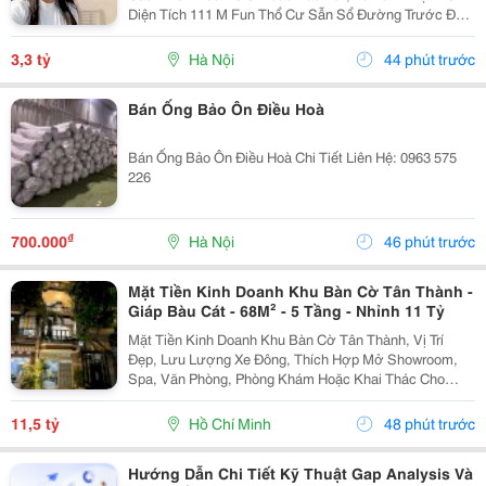
Diện Tích 111 M Fun Thổ Cư Sẫn Sổ Đường Trước Đất
Chuẩn Bị Đang Giải Nhựa Rộng 5,,5 M 2 Ô Tô Tránh
Nhau Vị Trí Đất Sát Trường Học Cấp 1 Thôn Thanh...
3,3 tỷ
Hà Nội
44 phút trước
Bán Ống Bảo Ôn Điều Hoà
Bán Ống Bảo Ôn Điều Hoà Chi Tiết Liên Hệ: 0963 575
226
₫
700.000
Hà Nội
46 phút trước
Mặt Tiền Kinh Doanh Khu Bàn Cờ Tân Thành -
Giáp Bàu Cát - 68M² - 5 Tầng - Nhỉnh 11 Tỷ
Mặt Tiền Kinh Doanh Khu Bàn Cờ Tân Thành, Vị Trí
Đẹp, Lưu Lượng Xe Đông, Thích Hợp Mở Showroom,
Spa, Văn Phòng, Phòng Khám Hoặc Khai Thác Cho
Thuê. Ưu Điểm Nổi Bật: Diện Tích: 68M&Sup2; Kết
Cấu: 4 Tầng + Sân Thượng 6 Phòng Ngủ Khép Kín...
11,5 tỷ
Hồ Chí Minh
48 phút trước
Hướng Dẫn Chi Tiết Kỹ Thuật Gap Analysis Và