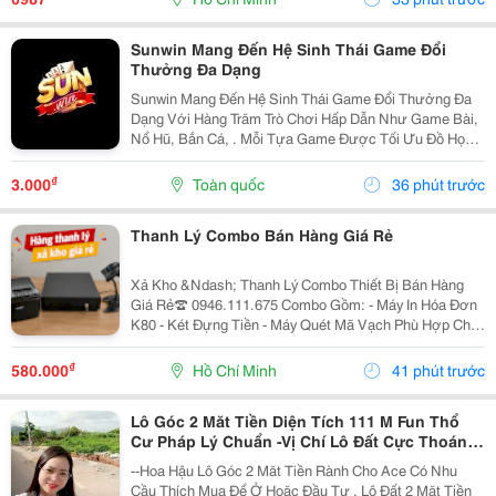
Này...
Sunwin Mang Đến Hệ Sinh Thái Game Đổi
Thưởng Đa Dạng
Sunwin Mang Đến Hệ Sinh Thái Game Đổi Thưởng Đa
Dạng Với Hàng Trăm Trò Chơi Hấp Dẫn Như Game Bài,
Nổ Hũ, Bắn Cá, . Mỗi Tựa Game Được Tối Ưu Đồ Họa
Sắc Nét, Thao Tác Mượt Mà, Tỷ Lệ Trả Thưởng Cạnh
Tranh Cùng Hệ Thống Bảo Mật Hiện Đại.
₫
3.000
Toàn quốc
36 phút trước
Thanh Lý Combo Bán Hàng Giá Rẻ
Xả Kho &Ndash; Thanh Lý Combo Thiết Bị Bán Hàng
Giá Rẻ☎️ 0946.111.675 Combo Gồm: - Máy In Hóa Đơn
K80 - Két Đựng Tiền - Máy Quét Mã Vạch Phù Hợp Cho
Tạp Hóa, Shop, Siêu Thị Mini, Quán Ăn, Cafe... ☎️ Liên
Hệ: 0946.111.675 Kazuko Việt Nam...
₫
580.000
Hồ Chí Minh
41 phút trước
Lô Góc 2 Măt Tiền Diện Tích 111 M Fun Thổ
Cư Pháp Lý Chuẩn -Vị Chí Lô Đất Cực Thoáng
Mát ,Đất Nằm Mặt Đường Chục
--Hoa Hậu Lô Góc 2 Măt Tiền Rành Cho Ace Có Nhu
Cầu Thích Mua Để Ở Hoăc Đầu Tư , Lô Đất 2 Mặt Tiền