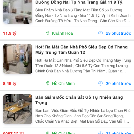
Đường Đồng Nai Tp Nha Trang Giá 11,9 Tỷ.
Siêu Phẩm Nhà Đẹp 3 Tầng Mặt Tiền Số 56 Đường
Đồng Nai - Tp Nha Trang - Giá 11,9 Tỷ. Vị Trí Kinh Doanh
Cạnh Đường Tố Hữu - Tp Nha Trang - Gần Các Khu Đô
Thị. Nhà Mới Đẹp 3 Tầng Mặt Tiền + 1 Mặt Hẻm - Kiến
Trúc Hiện Đại - Đầy Đủ Tiện Nghi. - Nhà Có...
11,9 tỷ
Khánh Hòa
29 phút trước
Hot! Ra Mắt Căn Nhà Phố Siêu Đẹp Có Thang
Máy Trung Tâm Quận 12
Hot! Ra Mắt Căn Nhà Phố Siêu Đẹp Có Thang Máy Trung
Tâm Quận 12 &Ndash; Chỉ 8.6 Tỷ Còn Thương Lượng
Chính Chủ Bán Nhà Đường Trần Thị Năm, Quận 12
&Ndash; Vị Trí Đẹp, Khu Dân Cư Hiện Hữu, Tiện Ích Đầy
Đủ. Diện Tích: 4M &Times; 20M Nhà...
8,49 tỷ
Hồ Chí Minh
30 phút trước
Bàn Giám Đốc Chân Sắt Gỗ Tự Nhiên Sang
Trọng
Bàn Làm Việc Giám Đốc Gỗ Tự Nhiên Là Lựa Chọn Phù
Hợp Cho Không Gian Lãnh Đạo Cần Sự Sang Trọng,
Chắc Chắn Và Khác Biệt. Mặt Bàn Gỗ Dày, Vân Gỗ Tự
Nhiên Đẹp Mắt Kết Hợp Cùng Hệ Chân Sắt Hiện Đại,
Tạo Nên Tổng Thể Vừa Bền Bỉ Vừa Tinh Tế. Mẫu Bàn
0987 *** ***
Hồ Chí Minh
33 phút trước