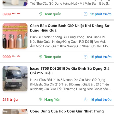
Tốt Nhu Cầu Sử Dụng Hằng Ngày Mà Vẫn Đảm Bảo Sự
Gọn Gàng Khi Mang Theo. Hãy Cùng Cozycup Tìm Hiểu
Ngay Trong Bài Viết Dưới Đây. 1. Vì Sao Ly Giữ Nhiệt...
0909 *** ***
Toàn quốc
13 phút trước
Cách Bảo Quản Bình Giữ Nhiệt Khi Không Sử
Dụng Hiệu Quả
Bình Giữ Nhiệt Không Sử Dụng Trong Thời Gian Dài
Nếu Bảo Quản Không Đúng Cách Rất Dễ Bị Ám Mùi,
Ẩm Mốc Hoặc Giảm Khả Năng Giữ Nhiệt. Chỉ Với Một
Vài Lưu Ý Đơn Giản, Bạn Có Thể Giữ Bình Luôn Sạch
Sẽ Và Bền Đẹp Như Mới. Cùng Tìm Hiểu Các Cách Bảo
0909 *** ***
Toàn quốc
15 phút trước
Quản...
Isuzu 1T05 Đời 2015 Xe Gia Đình Sử Dụng Giá
Chỉ 215 Triệu
Isuzu 1T05 Đời 2015 &Ndash; Xe Gia Đình Sử Dụng
&Ndash; Giá Chỉ 215 Triệu &Diams; Giá Bán: 215 Triệu
&Ndash; Giá Cực Tốt, Thương Lượng Nhẹ Cho Khách
Thiện Chí! &Diams; Thông Tin Xe &Diams; Hãng Xe:
Isuzu &Diams; Đời: 2015 &Diams; Tải Trọng: 1 Tấn
215 triệu
Hưng Yên
16 phút trước
050...
Công Dụng Của Hộp Cơm Giữ Nhiệt Trong