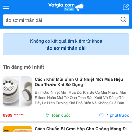
Không có kết quả tìm kiếm từ khoá
"áo sơ mi thân dài"
Tin đăng mới nhất
Cách Khử Mùi Bình Giữ Nhiệt Mới Mua Hiệu
Quả Trước Khi Sử Dụng
Bình Giữ Nhiệt Mới Mua Đôi Khi Sẽ Có Mùi Nhựa, Mùi
Silicon Hoặc Mùi Từ Quá Trình Sản Xuất Và Đóng Gói.
Đây Là Hiện Tượng Khá Phổ Biến Và Không Quá Đáng
Lo Ngại Nếu Được Vệ Sinh Đúng Cách. Hãy Cùng Tìm
Hiểu Cách Khử Mùi Bình Giữ Nhiệt Mới Mua Đơn...
0909 *** ***
Toàn quốc
1 phút trước
Cách Chuẩn Bị Cơm Hộp Cho Chồng Mang Đi