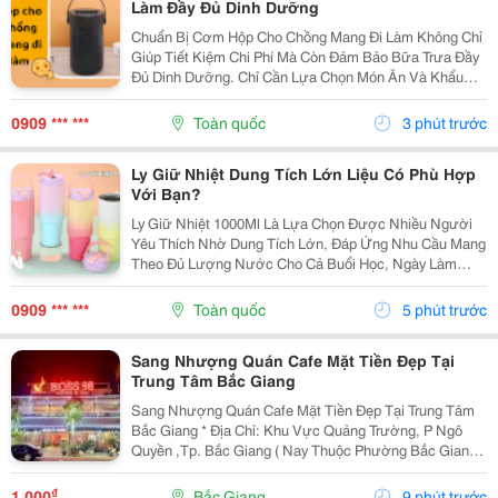
Làm Đầy Đủ Dinh Dưỡng
Chuẩn Bị Cơm Hộp Cho Chồng Mang Đi Làm Không Chỉ
Giúp Tiết Kiệm Chi Phí Mà Còn Đảm Bảo Bữa Trưa Đầy
Đủ Dinh Dưỡng. Chỉ Cần Lựa Chọn Món Ăn Và Khẩu
Phần Phù Hợp, Bạn Có Thể Giúp Bữa Ăn Mỗi Ngày Trở
Nên Ngon Miệng Và Đa Dạng Hơn. 1. Cách Xây Dựng
0909 *** ***
Toàn quốc
3 phút trước
Cơm...
Ly Giữ Nhiệt Dung Tích Lớn Liệu Có Phù Hợp
Với Bạn?
Ly Giữ Nhiệt 1000Ml Là Lựa Chọn Được Nhiều Người
Yêu Thích Nhờ Dung Tích Lớn, Đáp Ứng Nhu Cầu Mang
Theo Đủ Lượng Nước Cho Cả Buổi Học, Ngày Làm
Việc Hoặc Những Chuyến Đi Dài. Hãy Cùng Cozycup
Tìm Hiểu Ngay Trong Bài Viết Dưới Đây. 1. Vì Sao Ly
0909 *** ***
Toàn quốc
5 phút trước
Giữ...
Sang Nhượng Quán Cafe Mặt Tiền Đẹp Tại
Trung Tâm Bắc Giang
Sang Nhượng Quán Cafe Mặt Tiền Đẹp Tại Trung Tâm
Bắc Giang * Địa Chỉ: Khu Vực Quảng Trường, P Ngô
Quyền ,Tp. Bắc Giang ( Nay Thuộc Phường Bắc Giang *
Diện Tích: 115M&Sup2; - Thiết Kế: Quán 2 Tầng, Mặt
Bằng Rộng Rãi, Thoáng Đẹp - Vị Trí: Mặt Tiền...
₫
1.000
Bắc Giang
9 phút trước