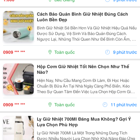
Cách Bảo Quản Bình Giữ Nhiệt Đúng Cách
Luôn Bền Đẹp
Bình Giữ Nhiệt Sẽ Bền Hơn Và Giữ Nhiệt Hiệu Quả Nếu
Được Sử Dụng, Vệ Sinh Và Bảo Quản Đúng Cách.
Ngược Lại, Những Thói Quen Như Để Bình Còn Ẩm, Vệ
Sinh Không Kỹ Hoặc Sử Dụng Sai Mục Đích Có Thể
Khiến Bình Nhanh Ám Mùi, Giảm Khả Năng Giữ Nhiệt
0909 *** ***
Toàn quốc
9 phút trước
Và Rút...
Hộp Cơm Giữ Nhiệt Tốt Nên Chọn Như Thế
Nào?
Hiện Nay, Nhu Cầu Mang Cơm Đi Làm, Đi Học Hoặc
Chuẩn Bị Bữa Ăn Tại Nhà Ngày Càng Phổ Biến, Kéo
Theo Sự Quan Tâm Đến Việc Lựa Chọn Hộp Cơm Giữ
Nhiệt Tốt . Một Sản Phẩm Phù Hợp Không Chỉ Giúp Giữ
Món Ăn Thơm Ngon Mà Còn Mang Lại Sự Tiện Lợi Và
0909 *** ***
Toàn quốc
11 phút trước
An Tâm...
Ly Giữ Nhiệt 700Ml Đáng Mua Không? Gợi Ý
Lựa Chọn Phù Hợp
Ly Giữ Nhiệt 700Ml Là Một Trong Những Dung Tích
Được Nhiều Người Lựa Chọn Nhờ Khả Năng Đáp Ứng