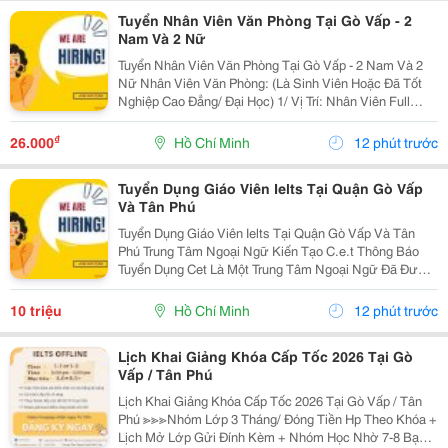
Tuyển Nhân Viên Văn Phòng Tại Gò Vấp - 2
Nam Và 2 Nữ
Tuyển Nhân Viên Văn Phòng Tại Gò Vấp - 2 Nam Và 2
Nữ Nhân Viên Văn Phòng: (Là Sinh Viên Hoặc Đã Tốt
Nghiệp Cao Đẳng/ Đại Học) 1/ Vị Trí: Nhân Viên Full
Time (2 Nam 2 Nữ) Ca Làm: 13:00 Đến 21:00 (1 Tháng
Được Nghỉ Phép 1 Ngày, Và Hưởng Các Ngày...
₫
26.000
Hồ Chí Minh
12 phút trước
Tuyển Dụng Giáo Viên Ielts Tại Quận Gò Vấp
Và Tân Phú
Tuyển Dụng Giáo Viên Ielts Tại Quận Gò Vấp Và Tân
Phú Trung Tâm Ngoại Ngữ Kiến Tạo C.e.t Thông Báo
Tuyển Dụng Cet Là Một Trung Tâm Ngoại Ngữ Đã Được
Thành Lập 16 Năm Chuyên Về Chương Trình Anh Văn
Học Thuật Ielts &Ndash; Toefl Ibt. Trung Tâm...
10 triệu
Hồ Chí Minh
12 phút trước
Lịch Khai Giảng Khóa Cấp Tốc 2026 Tại Gò
Vấp / Tân Phú
Lịch Khai Giảng Khóa Cấp Tốc 2026 Tại Gò Vấp / Tân
Phú ≫≫≫Nhóm Lớp 3 Tháng/ Đóng Tiền Hp Theo Khóa +
Lịch Mở Lớp Gửi Đính Kèm + Nhóm Học Nhờ 7-8 Bạn/