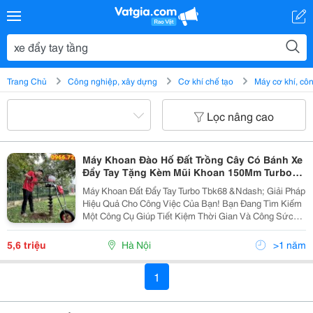
Trang Chủ
Công nghiệp, xây dựng
Cơ khí chế tạo
Máy cơ khí, c
Lọc nâng cao
Máy Khoan Đào Hố Đất Trồng Cây Có Bánh Xe
Đẩy Tay Tặng Kèm Mũi Khoan 150Mm Turbo
Tbk68
Máy Khoan Đất Đẩy Tay Turbo Tbk68 &Ndash; Giải Pháp
Hiệu Quả Cho Công Việc Của Bạn! Bạn Đang Tìm Kiếm
Một Công Cụ Giúp Tiết Kiệm Thời Gian Và Công Sức
Trong Việc Khoan Đất? Máy Khoan Đất Đẩy Tay Turbo
Tbk68 Là Lựa Chọn Hoàn Hảo Cho Bạn! Tại Sao...
5,6 triệu
Hà Nội
>1 năm
1