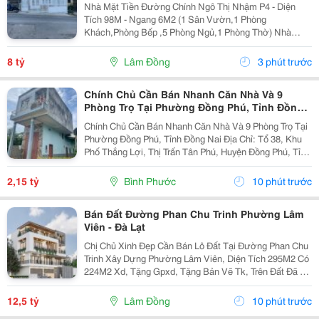
Nhà Mặt Tiền Đường Chính Ngô Thị Nhậm P4 - Diện
Tích 98M - Ngang 6M2 (1 Sân Vườn,1 Phòng
Khách,Phòng Bếp ,5 Phòng Ngủ,1 Phòng Thờ) Nhà
Trống ,Sổ Sẳn Công Chứng Ngay Trong Ngày 1 Trệt ,1
Lầu ,1 Áp Mái ( Có Sân Đậu Xe Ôtô Trong Nhà ) -
8 tỷ
Lâm Đồng
3 phút trước
Hướng...
Chính Chủ Cần Bán Nhanh Căn Nhà Và 9
Phòng Trọ Tại Phường Đồng Phú, Tỉnh Đồng
Nai
Chính Chủ Cần Bán Nhanh Căn Nhà Và 9 Phòng Trọ Tại
Phường Đồng Phú, Tỉnh Đồng Nai Địa Chỉ: Tổ 38, Khu
Phố Thắng Lợi, Thị Trấn Tân Phú, Huyện Đồng Phú, Tỉnh
Bình Phước Diện Tích: 250M2 (5X50M; Thổ Cư 50M2)
Giá Bán: 2 Tỷ 150 Triệu - Kết Cấu: 1 Căn...
2,15 tỷ
Bình Phước
10 phút trước
Bán Đất Đường Phan Chu Trinh Phường Lâm
Viên - Đà Lạt
Chị Chủ Xinh Đẹp Cần Bán Lô Đất Tại Đường Phan Chu
Trinh Xây Dựng Phường Lâm Viên, Diện Tích 295M2 Có
224M2 Xd, Tặng Gpxd, Tặng Bản Vẽ Tk, Trên Đất Đã Ép
Cọc Giá 12.5Ty Liên Hệ 0917786186
12,5 tỷ
Lâm Đồng
10 phút trước