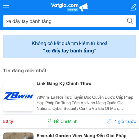
Không có kết quả tìm kiếm từ khoá
"xe đẩy tay bánh tầng"
Tin đăng mới nhất
Link Đăng Ký Chính Thức
78Wim ⁠ Là Nơi Trực Tuyến Độc Quyền Được Cấp Phép
Hợp Pháp Do Trung Tâm An Ninh Mạng Quốc Gia
National Cyber Security Centre Và Isle Of Man,
Cagayan,Và Pagcor Cấp Phép. Những Giấy Phép Khẳng
Định Sân Chơi Này An Toàn Và Minh Bạch Thu Hút Hơn
50 tỷ
Hồ Chí Minh
1 giờ trước
10 Triệu...
Emerald Garden View Mang Đến Giải Pháp