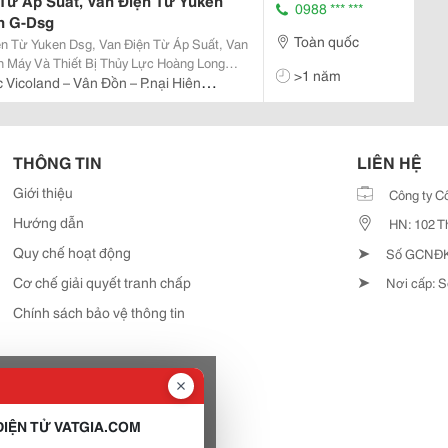
 Từ Áp Suất, Van Điện Từ Yuken
0988 *** ***
n G-Dsg
Toàn quốc
ện Từ Yuken Dsg, Van Điện Từ Áp Suất, Van
>1 năm
- Khí Nén Và Máy Móc Tự Động Hóa. Tư
 Vicoland – Vân Đồn – P.nại Hiên
 Hệ...
ng
THÔNG TIN
LIÊN HỆ
Giới thiệu
Công ty C
Hướng dẫn
HN: 102 T
➤
Quy chế hoạt động
Số GCNĐKD
➤
Cơ chế giải quyết tranh chấp
Nơi cấp: S
Chính sách bảo vệ thông tin
IỆN TỬ VATGIA.COM