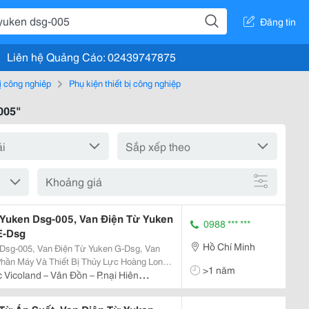
Đăng tin
Liên hệ Quảng Cáo: 02439747875
bị công nghiệp
Phụ kiện thiết bị công nghiệp
005"
Khoảng giá
 Yuken Dsg-005, Van Điện Từ Yuken
0988 *** ***
E-Dsg
Hồ Chí Minh
 Dsg-005, Van Điện Từ Yuken G-Dsg, Van
>1 năm
- Khí Nén Và Máy Móc Tự Động Hóa. Tư
 Vicoland – Vân Đồn – P.nại Hiên
 Hệ...
ng