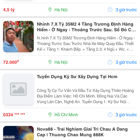
V.v... + Diện Tích Gia Đình Sử Dụng Tất Được Là 95 M2.
+ Ô-Tô Vào Cửa, Nhà Có 2 Tầng. + Sổ Đỏ Chính...
4,5 tỷ
Hà Nội
3 giờ trước
Nhỉnh 7.X Tỷ 35M2 4 Tầng Trương Định Hàng
Hiếm - Ở Ngay - Thoáng Trước Sau. Sổ Đỏ Cất
Két
N.hỉnh 7.X Tỷ 35M2 Trương Định Hàng Hiếm - Ở Ngay -
Thoáng Trước Sau Trước Nhà Xe Máy Quay Đầu. Thiết
Kế:+ Tầng 1: Khách Bếp. + Tầng 2,3: 4 Ngủ + Wc. +
Tầng 4: Phòng Thờ Sân Phơi Rộng Rãi. + Gần Trường,
Gần Chợ + Giao Thông Thuận Tiện. Sổ Đỏ...
₫
72.000
Hà Nội
3 giờ trước
Tuyển Dụng Kỹ Sư Xây Dựng Tại Hcm
Công Ty Cp Tư Vấn Và Đầu Tư Xây Dựng Thiên Hoàng
Địa Điểm Làm Việc: Hồ Chí Minh, Đồng Nai Và Các
Vùng Lân Cận, Nghệ An. Tuyển Dụng 1. Kỹ Sư Nội
Nghiệp Công Trình Giao Thông, Cầu Đường : 06 2. Kỹ
Sư Hiện Trường Công Trình Giao Thông, Cầu...
0334 *** ***
Hồ Chí Minh
3 giờ trước
Nova88 - Trai Nghiem Giai Tri Chau A Dang
Cap | Thuong Chao Mung 888K