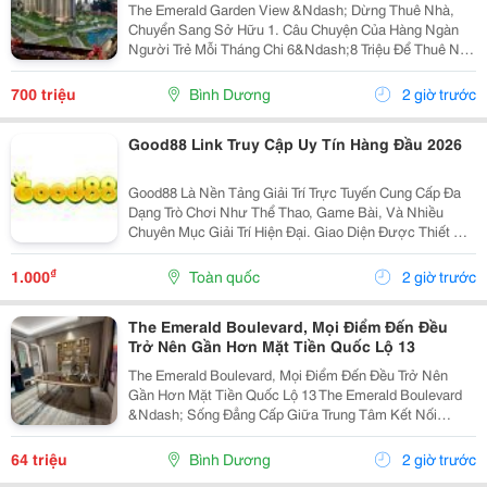
The Emerald Garden View &Ndash; Dừng Thuê Nhà,
Chuyển Sang Sở Hữu 1. Câu Chuyện Của Hàng Ngàn
Người Trẻ Mỗi Tháng Chi 6&Ndash;8 Triệu Để Thuê Nhà
Nhưng Tài Sản Vẫn Là Con Số 0. Emerald Garden View
Mang Đến Giải Pháp Giúp Bạn Chuyển Tiền Thuê Nhà...
700 triệu
Bình Dương
2 giờ trước
Good88 Link Truy Cập Uy Tín Hàng Đầu 2026
Good88 Là Nền Tảng Giải Trí Trực Tuyến Cung Cấp Đa
Dạng Trò Chơi Như Thể Thao, Game Bài, Và Nhiều
Chuyên Mục Giải Trí Hiện Đại. Giao Diện Được Thiết Kế
Trực Quan, Thân Thiện Với Người Dùng Trên Cả Điện
Thoại Và Máy Tính. Hệ Thống Bảo Mật Hiện Đại...
₫
1.000
Toàn quốc
2 giờ trước
The Emerald Boulevard, Mọi Điểm Đến Đều
Trở Nên Gần Hơn Mặt Tiền Quốc Lộ 13
The Emerald Boulevard, Mọi Điểm Đến Đều Trở Nên
Gần Hơn Mặt Tiền Quốc Lộ 13 The Emerald Boulevard
&Ndash; Sống Đẳng Cấp Giữa Trung Tâm Kết Nối
Tp.hcm Bạn Đang Tìm Một Căn Hộ Vừa Để Ở, Vừa Có
Tiềm Năng Đầu Tư Mạnh? The Emerald Boulevard
64 triệu
Bình Dương
2 giờ trước
Chính Là...