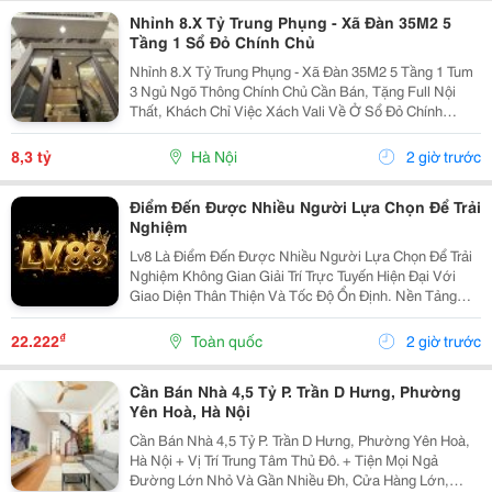
Nhỉnh 8.X Tỷ Trung Phụng - Xã Đàn 35M2 5
Tầng 1 Sổ Đỏ Chính Chủ
Nhỉnh 8.X Tỷ Trung Phụng - Xã Đàn 35M2 5 Tầng 1 Tum
3 Ngủ Ngõ Thông Chính Chủ Cần Bán, Tặng Full Nội
Thất, Khách Chỉ Việc Xách Vali Về Ở Sổ Đỏ Chính
Chủ(Nói Không Với Quy Hoạch) Mr Cường 0936161345
8,3 tỷ
Hà Nội
2 giờ trước
Điểm Đến Được Nhiều Người Lựa Chọn Để Trải
Nghiệm
Lv8 Là Điểm Đến Được Nhiều Người Lựa Chọn Để Trải
Nghiệm Không Gian Giải Trí Trực Tuyến Hiện Đại Với
Giao Diện Thân Thiện Và Tốc Độ Ổn Định. Nền Tảng
Cung Cấp Đa Dạng Trò Chơi, Cập Nhật Thường Xuyên,
Hỗ Trợ Trên Nhiều Thiết Bị Và Mang Đến Trải Nghiệm...
₫
22.222
Toàn quốc
2 giờ trước
Cần Bán Nhà 4,5 Tỷ P. Trần D Hưng, Phường
Yên Hoà, Hà Nội
Cần Bán Nhà 4,5 Tỷ P. Trần D Hưng, Phường Yên Hoà,
Hà Nội + Vị Trí Trung Tâm Thủ Đô. + Tiện Mọi Ngả
Đường Lớn Nhỏ Và Gần Nhiều Đh, Cửa Hàng Lớn,