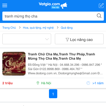
Trang Chủ
Hoa, quà tặng, mỹ nghệ
Quà tặng
Lọc nâng cao
Tranh Chữ Cha Mẹ,Tranh Thư Pháp,Tranh
Mừng Thọ Cha Mẹ,Tranh Cha Mẹ
Đồ Đồng Việt * Hà Nội : 04.668.34.296 - 0986.847.296 *
Sài Gòn 0122.8998.869 - 0986.464.767 *
Www.dodong.com.vn, Dodongmynghe@Gmail.com Đồ
Đồng Việt Xin Giới T Hiệu Những Mẫu Quà Mừng Thọ ,
Tr An H Mừng Thọ Ông Bà ,Cha M
2 triệu
Hà Nội
>1 năm
1