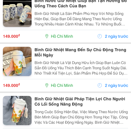
Bình Nước Giữ Nhiệt Giúp Bạn Tận Hưởng Đồ
Uống Theo Cách Của Bạn
Bình Giữ Nhiệt Là Sản Phẩm Phù Hợp Với Nhịp Sống
Hiện Đại, Giúp Bạn Dễ Dàng Mang Theo Nước Uống
Trong Nhiều Hoàn Cảnh Khác Nhau. Từ Những Buổi
Học, Ngày Làm Việc Bận Rộn Đến Các Chuyến Đi Xa,
Một Chiếc Bình Phù Hợp Sẽ Giúp Bạn Luôn Chủ Động
₫
149.000
Hồ Chí Minh
2 ngày trước
Với Đồ...
Bình Giữ Nhiệt Mang Đến Sự Chủ Động Trong
Mỗi Ngày
Bình Giữ Nhiệt Là Vật Dụng Hữu Ích Giúp Bạn Luôn Có
Sẵn Đồ Uống Yêu Thích Bên Cạnh Trong Suốt Ngày Dài.
Nhờ Thiết Kế Tiện Lợi, Sản Phẩm Phù Hợp Để Sử Dụng
Khi Đi Học, Đi Làm, Tập Luyện Hoặc Tham Gia Các
Hoạt Động Ngoài Trời. Xác Định Nhu Cầu Trước...
₫
149.000
Hồ Chí Minh
2 ngày trước
Bình Giữ Nhiệt Giải Pháp Tiện Lợi Cho Người
Có Lối Sống Năng Động
Trong Cuộc Sống Hiện Đại, Việc Mang Theo Nước Uống
Bên Mình Giúp Bạn Chủ Động Hơn Trong Học Tập, Công
Việc Và Các Hoạt Động Hằng Ngày. Bình Giữ Nhiệt
Không Chỉ Là Vật Dụng Chứa Nước Mà Còn Hỗ Trợ Bảo