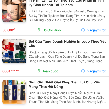
In Hình Lên Ly Sứ Theo Yêu Cầu Nhận In Từ 1
Ly Giao Nhanh Tại Tp.hcm
In Hình Lên Ly Sứ Theo Yêu Cầu &Ndash; Xưởng In Ly
Sứ Uy Tín Tại Tp.hcm Bạn Đang Tìm Nơi In Hình Lên Ly
Sứ Nhưng Ngại Vì Số Lượng Ít, Sợ Giá Cao Hay Chờ
Lâu? Con Hiu Hồng Gift Là Xưởng In Ly Sứ Theo Yêu
Cầu Tại Tp.hcm, Nhận In Từ 1 Ly Đến Số...
₫
50.000
Hồ Chí Minh
2 ngày trước
Set Qùa Tặng Doanh Nghiệp In Logo Theo Yêu
Cầu
Bộ Quà Tặng Sổ Tay &Amp; Bút Ký In Logo Theo Yêu
Cầu &Ndash; Quà Tặng Doanh Nghiệp Sang Trọng Bạn
Đang Tìm Một Món Quà Vừa Thiết Thực , Sang Trọng
Vừa Giúp Quảng Bá Thương Hiệu Hiệu Quả? Bộ Quà
Tặng Sổ Tay &Amp; Bút Ký Chính Là Lựa Chọn Được...
0868 *** ***
Toàn quốc
2 ngày trước
Bình Giữ Nhiệt Giải Pháp Tiện Lợi Cho Việc
Mang Theo Đồ Uống
Bình Giữ Nhiệt Ngày Càng Được Nhiều Người Lựa
Chọn Nhờ Khả Năng Hỗ Trợ Bảo Quản Đồ Uống Và Sự
Thuận Tiện Khi Mang Theo Bên Mình. Từ Những Ngày
Học Tập, Làm Việc Bận Rộn Đến Các Hoạt Động Ngoài