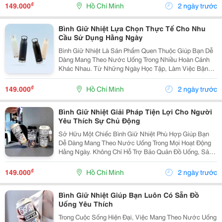
Nhiều Hoạt Động Như Học Tập, Làm Việc, Tập Luyện
₫
149.000
Hồ Chí Minh
2 ngày trước
Hoặc Du...
Bình Giữ Nhiệt Lựa Chọn Thực Tế Cho Nhu
Cầu Sử Dụng Hằng Ngày
Bình Giữ Nhiệt Là Sản Phẩm Quen Thuộc Giúp Bạn Dễ
Dàng Mang Theo Nước Uống Trong Nhiều Hoàn Cảnh
Khác Nhau. Từ Những Ngày Học Tập, Làm Việc Bận
Rộn Đến Các Chuyến Đi Xa, Một Chiếc Bình Phù Hợp
Sẽ Giúp Bạn Luôn Có Sẵn Đồ Uống Yêu Thích Bên
₫
149.000
Hồ Chí Minh
2 ngày trước
Cạnh. ...
Bình Giữ Nhiệt Giải Pháp Tiện Lợi Cho Người
Yêu Thích Sự Chủ Động
Sở Hữu Một Chiếc Bình Giữ Nhiệt Phù Hợp Giúp Bạn
Dễ Dàng Mang Theo Nước Uống Trong Mọi Hoạt Động
Hằng Ngày. Không Chỉ Hỗ Trợ Bảo Quản Đồ Uống, Sản
Phẩm Còn Giúp Bạn Hình Thành Thói Quen Sử Dụng
Bình Cá Nhân Và Chủ Động Hơn Trong Việc Chuẩn Bị
₫
149.000
Hồ Chí Minh
2 ngày trước
Nước...
Bình Giữ Nhiệt Giúp Bạn Luôn Có Sẵn Đồ
Uống Yêu Thích
Trong Cuộc Sống Hiện Đại, Việc Mang Theo Nước Uống