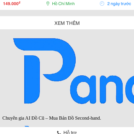
Quản Đồ Uống, Mang Lại Sự Tiện Lợi Trong Nhiều...
₫
149.000
Hồ Chí Minh
2 ngày trước
XEM THÊM
Hỗ trợ