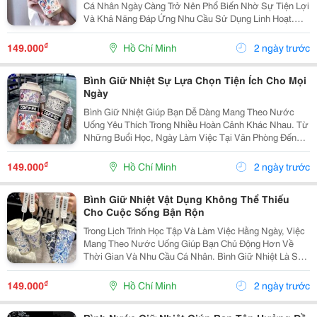
Cá Nhân Ngày Càng Trở Nên Phổ Biến Nhờ Sự Tiện Lợi
Và Khả Năng Đáp Ứng Nhu Cầu Sử Dụng Linh Hoạt.
Bình Giữ Nhiệt Là Lựa Chọn Phù Hợp Giúp Bạn Dễ
Dàng Chuẩn Bị Đồ Uống Từ Nhà Và Mang Theo Khi Đi
₫
149.000
Hồ Chí Minh
2 ngày trước
Học,...
Bình Giữ Nhiệt Sự Lựa Chọn Tiện Ích Cho Mọi
Ngày
Bình Giữ Nhiệt Giúp Bạn Dễ Dàng Mang Theo Nước
Uống Yêu Thích Trong Nhiều Hoàn Cảnh Khác Nhau. Từ
Những Buổi Học, Ngày Làm Việc Tại Văn Phòng Đến
Các Chuyến Đi Xa, Sản Phẩm Mang Lại Sự Tiện Lợi Và
Hỗ Trợ Bạn Chủ Động Hơn Trong Việc Chuẩn Bị Đồ
₫
149.000
Hồ Chí Minh
2 ngày trước
Uống....
Bình Giữ Nhiệt Vật Dụng Không Thể Thiếu
Cho Cuộc Sống Bận Rộn
Trong Lịch Trình Học Tập Và Làm Việc Hằng Ngày, Việc
Mang Theo Nước Uống Giúp Bạn Chủ Động Hơn Về
Thời Gian Và Nhu Cầu Cá Nhân. Bình Giữ Nhiệt Là Sản
Phẩm Tiện Lợi, Hỗ Trợ Bảo Quản Đồ Uống Và Đồng
Hành Cùng Bạn Trong Nhiều Hoạt Động Khác Nhau.
₫
149.000
Hồ Chí Minh
2 ngày trước
Lựa...