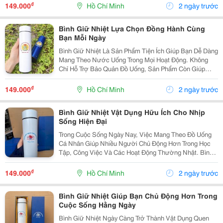
Trời, Sản Phẩm Giúp Bạn Dễ Dàng Chuẩn Bị Nước
₫
149.000
Hồ Chí Minh
2 ngày trước
Uống Theo...
Bình Giữ Nhiệt Lựa Chọn Đồng Hành Cùng
Bạn Mỗi Ngày
Bình Giữ Nhiệt Là Sản Phẩm Tiện Ích Giúp Bạn Dễ Dàng
Mang Theo Nước Uống Trong Mọi Hoạt Động. Không
Chỉ Hỗ Trợ Bảo Quản Đồ Uống, Sản Phẩm Còn Giúp
Hình Thành Thói Quen Sử Dụng Đồ Dùng Cá Nhân, Phù
Hợp Với Nhịp Sống Bận Rộn Hiện Nay. Chọn Bình
₫
149.000
Hồ Chí Minh
2 ngày trước
Theo...
Bình Giữ Nhiệt Vật Dụng Hữu Ích Cho Nhịp
Sống Hiện Đại
Trong Cuộc Sống Ngày Nay, Việc Mang Theo Đồ Uống
Cá Nhân Giúp Nhiều Người Chủ Động Hơn Trong Học
Tập, Công Việc Và Các Hoạt Động Thường Nhật. Bình
Giữ Nhiệt Là Lựa Chọn Tiện Lợi, Giúp Bạn Dễ Dàng
Chuẩn Bị Nước Uống Yêu Thích Và Sử Dụng Trong
₫
149.000
Hồ Chí Minh
2 ngày trước
Nhiều...
Bình Giữ Nhiệt Giúp Bạn Chủ Động Hơn Trong
Cuộc Sống Hằng Ngày
Bình Giữ Nhiệt Ngày Càng Trở Thành Vật Dụng Quen