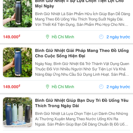
Bình Giữ Nhiệt = Sự Lựa Chọn Tiện Lợi Cho
Mọi Ngày
Bình Giữ Nhiệt Là Sản Phẩm Hữu Ích Giúp Bạn Dễ Dàng
Mang Theo Đồ Uống Yêu Thích Trong Suốt Ngày Dài.
Với Thiết Kế Tiện Dụng, Sản Phẩm Phù Hợp Cho Nhiều
Nhu Cầu Khác Nhau Như Đi Học, Đi Làm, Tập Luyện
Thể Thao Hoặc Tham Gia Các Chuyến Đi. Chọn Bình...
₫
149.000
Hồ Chí Minh
2 ngày trước
Bình Giữ Nhiệt Giải Pháp Mang Theo Đồ Uống
Cho Cuộc Sống Hiện Đại
Ngày Nay, Bình Giữ Nhiệt Đã Trở Thành Vật Dụng Quen
Thuộc Đối Với Nhiều Người Nhờ Sự Tiện Lợi Và Khả
Năng Đáp Ứng Nhu Cầu Sử Dụng Linh Hoạt. Sản Phẩm
Giúp Bạn Dễ Dàng Mang Theo Nước Uống, Cà Phê
Hoặc Trà Khi Đi Học, Đi Làm Và Tham Gia Các Hoạt
₫
149.000
Hồ Chí Minh
2 ngày trước
Động...
Bình Giữ Nhiệt Giúp Bạn Duy Trì Đồ Uống Yêu
Thích Trong Ngày Dài
Bình Giữ Nhiệt Là Lựa Chọn Tiện Lợi Dành Cho Những
Ai Thường Xuyên Mang Theo Nước Uống Khi Ra
Ngoài. Sản Phẩm Giúp Bạn Dễ Dàng Chuẩn Bị Đồ Uống
Từ Nhà, Đồng Thời Hỗ Trợ Sử Dụng Thuận Tiện Trong