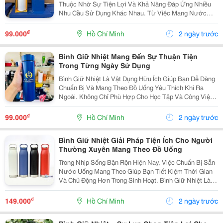
Thuộc Nhờ Sự Tiện Lợi Và Khả Năng Đáp Ứng Nhiều
Nhu Cầu Sử Dụng Khác Nhau. Từ Việc Mang Nước
Uống Khi Đi Học, Đi Làm Đến Chuẩn Bị Đồ Uống Cho
Những Chuyến Đi, Sản Phẩm Giúp Bạn Dễ Dàng Duy Trì
₫
99.000
Hồ Chí Minh
2 ngày trước
Thói...
Bình Giữ Nhiệt Mang Đến Sự Thuận Tiện
Trong Từng Ngày Sử Dụng
Bình Giữ Nhiệt Là Vật Dụng Hữu Ích Giúp Bạn Dễ Dàng
Chuẩn Bị Và Mang Theo Đồ Uống Yêu Thích Khi Ra
Ngoài. Không Chỉ Phù Hợp Cho Học Tập Và Công Việc,
Sản Phẩm Còn Là Lựa Chọn Tiện Lợi Khi Tham Gia Các
Hoạt Động Thể Thao, Du Lịch Hoặc Di Chuyển
₫
99.000
Hồ Chí Minh
2 ngày trước
Thường...
Bình Giữ Nhiệt Giải Pháp Tiện Ích Cho Người
Thường Xuyên Mang Theo Đồ Uống
Trong Nhịp Sống Bận Rộn Hiện Nay, Việc Chuẩn Bị Sẵn
Nước Uống Mang Theo Giúp Bạn Tiết Kiệm Thời Gian
Và Chủ Động Hơn Trong Sinh Hoạt. Bình Giữ Nhiệt Là
Vật Dụng Tiện Lợi, Hỗ Trợ Bảo Quản Đồ Uống Và Phù
Hợp Với Nhiều Hoạt Động Từ Học Tập, Làm Việc Đến...
₫
149.000
Hồ Chí Minh
2 ngày trước