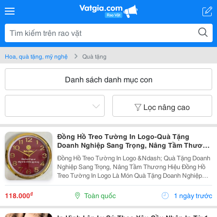
Hoa, quà tặng, mỹ nghệ
Quà tặng
Danh sách danh mục con
Lọc nâng cao
Đồng Hồ Treo Tường In Logo-Quà Tặng
Doanh Nghiệp Sang Trọng, Nâng Tầm Thương
Hiệu
Đồng Hồ Treo Tường In Logo &Ndash; Quà Tặng Doanh
Nghiệp Sang Trọng, Nâng Tầm Thương Hiệu Đồng Hồ
Treo Tường In Logo Là Món Quà Tặng Doanh Nghiệp
Thiết Thực, Giúp Quảng Bá Thương Hiệu Hiệu Quả Mỗi
Ngày. Với Thiết Kế Sang Trọng, Mặt Đồng Hồ Sắc...
₫
118.000
Toàn quốc
1 ngày trước