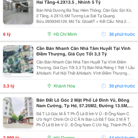
Hai Tầng-4.2X13.5 , Nhỉnh 5 Tỷ
Bán Nhà Dương Bá Trạc Hẻm Thông, Căn Góc Sịn Xò,
2 Tầng, 4.2X13.5M Tương Lai Sát Tạ Quang
Bửu.0939345129. Mô Tả: Gtoa6T + Kết Cấu: Nhà 2
Tầng Btct Kiên Cố, 2 Phòng. + Vị Trí: Ngay Dương Bá
Trạc Thông Tạ Quang Bửu, Âu Dương Lân, Nguyễn Thị
6 tỷ
Hồ Chí Minh
36 phút trước
Tần, Dạ...
Cần Bán Nhanh Căn Nhà Tâm Huyết Tại Vĩnh
Điềm Thượng, Giá Cực Tốt 3,3 Tỷ
Cần Bán Nhanh Căn Nhà Tâm Huyết Tại Vĩnh Điềm
Thượng, Giá Cực Tốt 3,3 Tỷ Bán Nhà Riêng 1 Trệt 1 Lầu
&Ndash; Full Nội Thất &Ndash; Vĩnh Điềm Thượng
&Ndash; Gần 23/10 Vị Trí: Thôn Vĩnh Điềm Thượng,
Cách Đường 23/10 Chỉ 50M Hẻm Thông Thoáng, Kết...
3,3 tỷ
Khánh Hòa
39 phút trước
Bán Đất Lô Góc 2 Mặt Phố Lê Đình Vũ, Đông
Nam Cường, Tp Hd, 57.25M2, Đường 13.5M,
3.X Tỷ
Đấ T Lô Góc M Ặ T Ph Ố Lê Đ Ình V Ũ - Đ Ông Nam C
Ườ Ng!!! Chính Ch Ủ C Ầ N Bán Lô Đấ T Góc 2 M Ặ T
Ph Ố Lê Đ Ình V Ũ , Đ Ông Nam C Ườ Ng, Thành Ph Ố H
Ả I D Ươ Ng - Di Ệ N Tích 57.25M2, H Ướ Ng Tây, Tây B
Ắ C - M Ặ T Ti Ề N C Ự C R Ộ Ng -...
3,999 tỷ
Hải Dương
44 phút trước