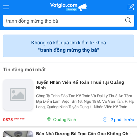
Không có kết quả tìm kiếm từ khoá
"tranh đồng mừng thọ bà"
Tin đăng mới nhất
Tuyển Nhân Viên Kế Toán Thuế Tại Quảng
Ninh
Công Ty Tnhh Đào Tạo Kế Toán Và Đại Lý Thuế An Tâm
Địa Điểm Làm Việc: Sn 16, Ngõ 18 Đ. Võ Văn Tần, P. Hạ
Long, Quảng Ninh Tuyển Dụng 1. Nhân Viên Kế Toán
Thuế : 05 Mô Tả Công Việc: &Bull; Thực Hiện Các Công
Việc Liên Quan Đến Kế Toán Thuế...
0878 *** ***
Quảng Ninh
2 phút trước
Bán Nhà Dương Bá Trạc Căn Góc Không Qh -