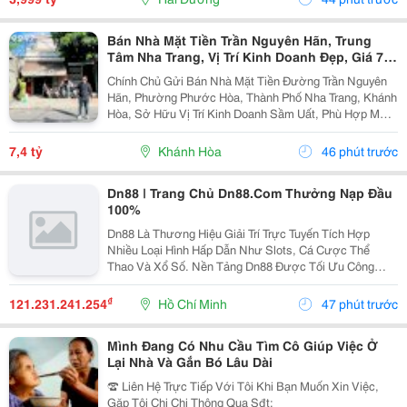
Bán Nhà Mặt Tiền Trần Nguyên Hãn, Trung
Tâm Nha Trang, Vị Trí Kinh Doanh Đẹp, Giá 7,4
Tỷ
Chính Chủ Gửi Bán Nhà Mặt Tiền Đường Trần Nguyên
Hãn, Phường Phước Hòa, Thành Phố Nha Trang, Khánh
Hòa, Sở Hữu Vị Trí Kinh Doanh Sầm Uất, Phù Hợp Mở
Cửa Hàng, Văn Phòng, Showroom Hoặc Đầu Tư Cho
Thuê Lâu Dài. Thông Tin Chi Tiết. - Địa Chỉ: Số...
7,4 tỷ
Khánh Hòa
46 phút trước
Dn88 | Trang Chủ Dn88.Com Thưởng Nạp Đầu
100%
Dn88 Là Thương Hiệu Giải Trí Trực Tuyến Tích Hợp
Nhiều Loại Hình Hấp Dẫn Như Slots, Cá Cược Thể
Thao Và Xổ Số. Nền Tảng Dn88 Được Tối Ưu Công
Nghệ, Bảo Mật Cao, Nạp Rút Nhanh Và Hỗ Trợ Tốt Trên
Pc Lẫn Điện Thoại Di Động. Website:
₫
121.231.241.254
Hồ Chí Minh
47 phút trước
Https://Dn88C.com/...
Mình Đang Có Nhu Cầu Tìm Cô Giúp Việc Ở
Lại Nhà Và Gắn Bó Lâu Dài
☎️ Liên Hệ Trực Tiếp Với Tôi Khi Bạn Muốn Xin Việc,
Gặp Tôi Chị Chi Thông Qua Sđt: