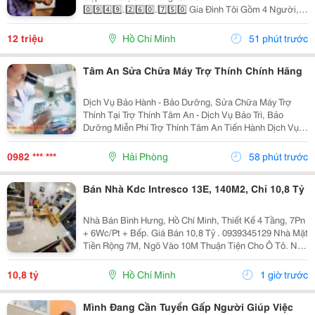
0️⃣9️⃣4️⃣9️⃣.2️⃣6️⃣0️⃣.7️⃣5️⃣0️⃣ Gia Đình Tôi Gồm 4 Người, 2
Vợ Chồng 2 Con Nhỏ, Bé Lớn 9 Tuổi Đã Đi Học Có Ba
Mẹ Đưa Rước, Bé Nhỏ 1 Tuổi. Nhà Thì Chỉ Có 1 Lầu.
12 triệu
Hồ Chí Minh
51 phút trước
Tôi...
Tâm An Sửa Chữa Máy Trợ Thính Chính Hãng
Dịch Vụ Bảo Hành - Bảo Dưỡng, Sửa Chữa Máy Trợ
Thính Tại Trợ Thính Tâm An - Dịch Vụ Bảo Trì, Bảo
Dưỡng Miễn Phí Trợ Thính Tâm An Tiến Hành Dịch Vụ
Bảo Dưỡng, Vệ Sinh Sấy Khô Máy Trợ Thính Định Kì 3
Tháng/1 Lần Đối Với Tất Cả Các Thiêt Bị Trợ...
0982 *** ***
Hải Phòng
58 phút trước
Bán Nhà Kdc Intresco 13E, 140M2, Chỉ 10,8 Tỷ
Nhà Bán Bình Hưng, Hồ Chí Minh, Thiết Kế 4 Tầng, 7Pn
+ 6Wc/Pt + Bếp. Giá Bán 10,8 Tỷ . 0939345129 Nhà Mặt
Tiền Rộng 7M, Ngõ Vào 10M Thuận Tiện Cho Ô Tô. Nội
Thất Bao Gồm Điều Hòa, Tủ Lạnh, Giường, Mang Đến
Không Gian Sống Thoải Mái Và Tiện Nghi....
10,8 tỷ
Hồ Chí Minh
1 giờ trước
Mình Đang Cần Tuyển Gấp Người Giúp Việc