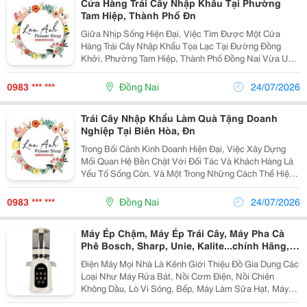
Cửa Hàng Trái Cây Nhập Khẩu Tại Phường
Tam Hiệp, Thành Phố Đn
Giữa Nhịp Sống Hiện Đại, Việc Tìm Được Một Cửa
Hàng Trái Cây Nhập Khẩu Tọa Lạc Tại Đường Đồng
Khởi, Phường Tam Hiệp, Thành Phố Đồng Nai Vừa Uy
Tín, Vừa Có Sản Phẩm Phong Phú Quả Thực Không Hề
Đơn Giản. Bạn Có Thể Dễ Dàng Bắt Gặp Những Gánh
0983 *** ***
Đồng Nai
24/07/2026
Hàng Rong...
Trái Cây Nhập Khẩu Làm Quà Tặng Doanh
Nghiệp Tại Biên Hòa, Đn
Trong Bối Cảnh Kinh Doanh Hiện Đại, Việc Xây Dựng
Mối Quan Hệ Bền Chặt Với Đối Tác Và Khách Hàng Là
Yếu Tố Sống Còn. Và Một Trong Những Cách Thể Hiện
Sự Trân Trọng Tinh Tế Nhất Chính Là Lựa Chọn Những
Giỏ Trái Cây Nhập Khẩu Làm Quà Tặng Doanh Nghiệp...
0983 *** ***
Đồng Nai
24/07/2026
Máy Ép Chậm, Máy Ép Trái Cây, Máy Pha Cà
Phê Bosch, Sharp, Unie, Kalite...chính Hãng,
Gọn Gàng, Hiện Đại
Điện Máy Mọi Nhà Là Kênh Giới Thiệu Đồ Gia Dụng Các
Loại Như Máy Rửa Bát, Nồi Cơm Điện, Nồi Chiên
Không Dầu, Lò Vi Sóng, Bếp, Máy Làm Sữa Hạt, Máy
Ép Chậm, Máy Ép Trái Cây, Máy Nướng Bánh Mì, Máy