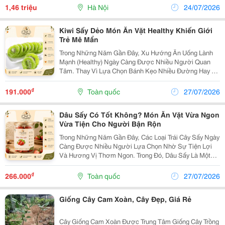
Pha Cà Phê... Hàng Đầu Với Đa Dạng Các Sản Phẩm,
1,46 triệu
Hà Nội
24/07/2026
Giá...
Kiwi Sấy Dẻo Món Ăn Vặt Healthy Khiến Giới
Trẻ Mê Mẩn
Trong Những Năm Gần Đây, Xu Hướng Ăn Uống Lành
Mạnh (Healthy) Ngày Càng Được Nhiều Người Quan
Tâm. Thay Vì Lựa Chọn Bánh Kẹo Nhiều Đường Hay Đồ
Ăn Nhanh, Nhiều Người Chuyển Sang Các Loại Trái Cây
Sấy Dẻo Vừa Ngon Miệng Vừa Tiện Lợi. Trong Đó,
₫
191.000
Toàn quốc
27/07/2026
Kiwi...
Dâu Sấy Có Tốt Không? Món Ăn Vặt Vừa Ngon
Vừa Tiện Cho Người Bận Rộn
Trong Những Năm Gần Đây, Các Loại Trái Cây Sấy Ngày
Càng Được Nhiều Người Lựa Chọn Nhờ Sự Tiện Lợi
Và Hương Vị Thơm Ngon. Trong Đó, Dâu Sấy Là Một
Trong Những Món Ăn Vặt Được Yêu Thích Bởi Vị Chua
Ngọt Hài Hòa, Màu Sắc Bắt Mắt Và Dễ Mang Theo Khi
₫
266.000
Toàn quốc
27/07/2026
Đi...
Giống Cây Cam Xoàn, Cây Đẹp, Giá Rẻ
Cây Giống Cam Xoàn Được Trung Tâm Giống Cây Trồng