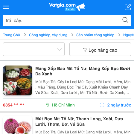
Trang Chủ
Công nghiệp, xây dựng
Sản phẩm công nghiệp
Nguyên
Lọc nâng cao
Màng Xốp Bao Mít Tố Nữ, Màng Xốp Bọc Bưởi
Da Xanh
Mút Bọc Trái Cây Là Loại Mút Dạng Mắt Lưới, Mềm, Mịn
, Màu Trắng, Dùng Bọc Trái Cây Xuất Khẩu( Chanh Dây,
Vú Sữa, Xoài, Dưa Lưới , Mít Tố Nữ, Bưởi Da Xanh,
Trái Thơm. . . ), Đặc Biệt Có Loại Mút Một Đầu Lớn, Một
Đầu Nhỏ Bọc Trái Ổi Đài Loan Ngay Từ K
0854 *** ***
Hồ Chí Minh
2 ngày trước
Mút Bọc Mít Tố Nữ, Thanh Long, Xoài, Dưa
Lưới, Thơm, Bơ, Vú Sữa
Mút Bọc Trái Cây Là Loại Mút Dạng Mắt Lưới, Mềm, Mịn