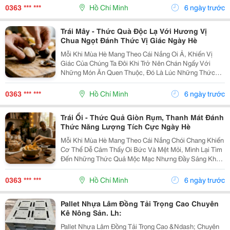
Giữa Muôn Vàn Các Loại Trái Cây Mùa Hè , Sầu Riêng
0363 *** ***
Hồ Chí Minh
6 ngày trước
Luôn Giữ...
Trái Mây - Thức Quà Độc Lạ Với Hương Vị
Chua Ngọt Đánh Thức Vị Giác Ngày Hè
Mỗi Khi Mùa Hè Mang Theo Cái Nắng Oi Ả, Khiến Vị
Giác Của Chúng Ta Đôi Khi Trở Nên Chán Ngấy Với
Những Món Ăn Quen Thuộc, Đó Là Lúc Những Thức
Quà Độc Đáo Lên Ngôi. Giữa Muôn Vàn Các Loại Trái
Cây Mùa Hè Mọng Nước, Trái Mây (Hay Còn Gọi Là Quả
0363 *** ***
Hồ Chí Minh
6 ngày trước
Salak)...
Trái Ổi - Thức Quả Giòn Rụm, Thanh Mát Đánh
Thức Năng Lượng Tích Cực Ngày Hè
Mỗi Khi Mùa Hè Mang Theo Cái Nắng Chói Chang Khiến
Cơ Thể Dễ Cảm Thấy Oi Bức Và Mệt Mỏi, Mình Lại Tìm
Đến Những Thức Quả Mộc Mạc Nhưng Đầy Sảng Khoái
Để Giải Nhiệt. Giữa Muôn Vàn Các Loại Trái Cây Mùa
Hè Rực Rỡ Sắc Màu, Trái Ổi Giòn Ngọt Luôn Giữ Một...
0363 *** ***
Hồ Chí Minh
6 ngày trước
Pallet Nhựa Lâm Đồng Tải Trọng Cao Chuyên
Kê Nông Sản. Lh:
Pallet Nhựa Lâm Đồng Tải Trọng Cao &Ndash; Chuyên