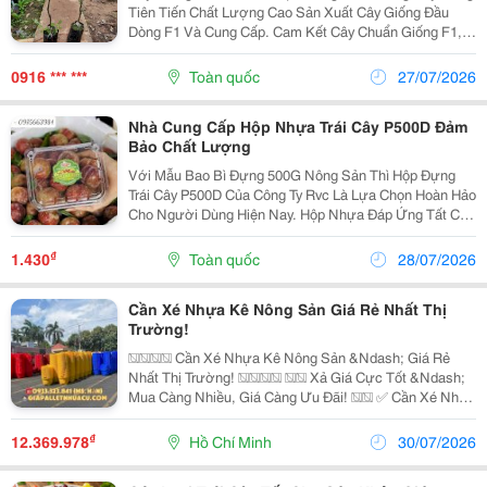
Tiên Tiến Chất Lượng Cao Sản Xuất Cây Giống Đầu
Dòng F1 Và Cung Cấp. Cam Kết Cây Chuẩn Giống F1,
Chất Lượng Cao. Sđt: 0916.430.455 * Đặc Điểm: Cây
Giống Và Trái Cây Cam Xoàn Rất Chắc Khoẻ, Cho Trái...
0916 *** ***
Toàn quốc
27/07/2026
Nhà Cung Cấp Hộp Nhựa Trái Cây P500D Đảm
Bảo Chất Lượng
Với Mẫu Bao Bì Đựng 500G Nông Sản Thì Hộp Đựng
Trái Cây P500D Của Công Ty Rvc Là Lựa Chọn Hoàn Hảo
Cho Người Dùng Hiện Nay. Hộp Nhựa Đáp Ứng Tất Cả
Các Tiêu Chí Trong Đóng Gói Cũng Như Bảo Quản Nông
Sản, Mang Đến Giải Pháp Tòan Diện Cho Doanh
₫
1.430
Toàn quốc
28/07/2026
Nghiệp,...
Cần Xé Nhựa Kê Nông Sản Giá Rẻ Nhất Thị
Trường!
���� Cần Xé Nhựa Kê Nông Sản &Ndash; Giá Rẻ
Nhất Thị Trường! ���� �� Xả Giá Cực Tốt &Ndash;
Mua Càng Nhiều, Giá Càng Ưu Đãi! �� ✅ Cần Xé Nhựa
Bền Đẹp, Chịu Lực Tốt �� ✅ Phù Hợp Đựng Trái Cây
���� , Rau Củ ���� , Lúa �� , Hải Sản ���� Và
₫
12.369.978
Hồ Chí Minh
30/07/2026
Nhiều...