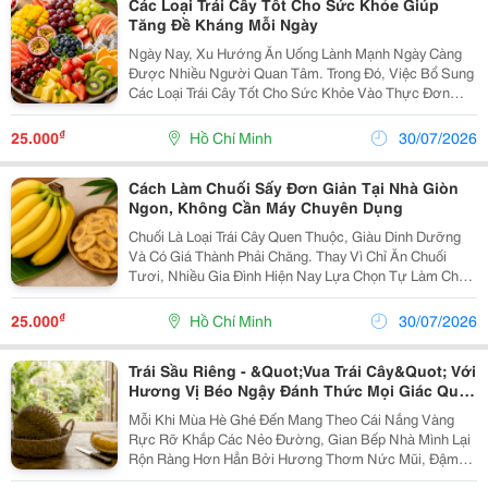
Các Loại Trái Cây Tốt Cho Sức Khỏe Giúp
Tăng Đề Kháng Mỗi Ngày
Ngày Nay, Xu Hướng Ăn Uống Lành Mạnh Ngày Càng
Được Nhiều Người Quan Tâm. Trong Đó, Việc Bổ Sung
Các Loại Trái Cây Tốt Cho Sức Khỏe Vào Thực Đơn
Hằng Ngày Là Cách Đơn Giản Giúp Cơ Thể Hấp Thụ
Nhiều Vitamin, Khoáng Chất Và Chất Chống Oxy Hóa
₫
25.000
Hồ Chí Minh
30/07/2026
Tự Nhiên....
Cách Làm Chuối Sấy Đơn Giản Tại Nhà Giòn
Ngon, Không Cần Máy Chuyên Dụng
Chuối Là Loại Trái Cây Quen Thuộc, Giàu Dinh Dưỡng
Và Có Giá Thành Phải Chăng. Thay Vì Chỉ Ăn Chuối
Tươi, Nhiều Gia Đình Hiện Nay Lựa Chọn Tự Làm Chuối
Sấy Để Tạo Ra Món Ăn Vặt Thơm Ngon, Tiện Lợi Và An
Toàn Cho Sức Khỏe. Không Chỉ Giúp Bảo Quản...
₫
25.000
Hồ Chí Minh
30/07/2026
Trái Sầu Riêng - &Quot;Vua Trái Cây&Quot; Với
Hương Vị Béo Ngậy Đánh Thức Mọi Giác Quan
Ngày Hè
Mỗi Khi Mùa Hè Ghé Đến Mang Theo Cái Nắng Vàng
Rực Rỡ Khắp Các Nẻo Đường, Gian Bếp Nhà Mình Lại
Rộn Ràng Hơn Hẳn Bởi Hương Thơm Nức Mũi, Đậm
Đà Khó Cưỡng Của Những Múi Sầu Riêng Chín Cây.