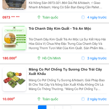
Kê Nông Sản 0973.021.864 Giá Rẻ &Ndash; ⚡ Giao
Nhanh &Ndash; Hàng Có Sẵn Bạn Đang Cần Pallet
Nhựa Tải Trọng Cao Tại Lâm Đồng Để Kê Cà Phê ☕ ,
Sầu Riêng , Rau Củ , Hoa , Trái Cây Hay Các Loại
0973 *** ***
Toàn quốc
4 ngày trước
Nông...
Trà Chanh Dây Kim Quất - Trà An Mộc
Trà Chanh Dây Kim Quất Trà An Mộc Là Sự Kết Hợp Hài
Hòa Giữa Vị Chua Nhẹ Đặc Trưng Của Chanh Dây Và
Hương Thơm Tươi Mát Của Kim Quất. Sản Phẩm Mang
Đến Trải Nghiệm Mới Lạ, Dễ Thưởng Thức Và Phù Hợp
Với Những Ai Yêu Thích Các Loại Trà Trái Cây Có...
₫
180.000
Hồ Chí Minh
3 ngày trước
Màng Co Pof Chống Tụ Sương Cho Trái Cây
Xuất Khẩu
Màng Co Pof Chống Tụ Sương &Ndash; Giải Pháp Bao
Bì Cho Trái Cây Và Nông Sản Xuất Khẩu Không Chỉ Là
Màng Co Thông Thường, "Màng Co Pof Chống Tụ
Sương (Anti-Fog)" Được Thiết Kế Với Lớp Phụ Gia Đặc
Biệt Giúp Hạn Chế Hơi Nước Ngưng Tụ Trên Bề Mặt...
₫
10.000
Toàn quốc
2 ngày trước