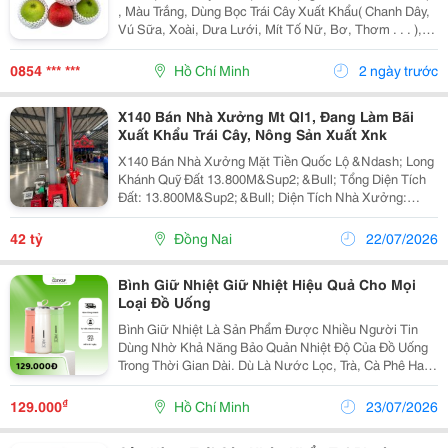
, Màu Trắng, Dùng Bọc Trái Cây Xuất Khẩu( Chanh Dây,
Vú Sữa, Xoài, Dưa Lưới, Mít Tố Nữ, Bơ, Thơm . . . ),
Đặc Biệt Có Loại Mút Một Đầu Lớn, Một Đầu Nhỏ Bọc
Trái Ổi Đài Loan Ngay Từ Khi Còn Nhỏ .
0854 *** ***
Hồ Chí Minh
2 ngày trước
X140 Bán Nhà Xưởng Mt Ql1, Đang Làm Bãi
Xuất Khẩu Trái Cây, Nông Sản Xuất Xnk
X140 Bán Nhà Xưởng Mặt Tiền Quốc Lộ &Ndash; Long
Khánh Quỹ Đất 13.800M&Sup2; &Bull; Tổng Diện Tích
Đất: 13.800M&Sup2; &Bull; Diện Tích Nhà Xưởng:
2.500M&Sup2; (50M X 50M) &Bull; Văn Phòng + Nhà Ở
Công Ty: 300M&Sup2; &Bull; Đất Thổ Cư:...
42 tỷ
Đồng Nai
22/07/2026
Bình Giữ Nhiệt Giữ Nhiệt Hiệu Quả Cho Mọi
Loại Đồ Uống
Bình Giữ Nhiệt Là Sản Phẩm Được Nhiều Người Tin
Dùng Nhờ Khả Năng Bảo Quản Nhiệt Độ Của Đồ Uống
Trong Thời Gian Dài. Dù Là Nước Lọc, Trà, Cà Phê Hay
Nước Trái Cây, Một Chiếc Bình Giữ Nhiệt Chất Lượng
Sẽ Giúp Bạn Dễ Dàng Mang Theo Và Sử Dụng Bất Cứ...
₫
129.000
Hồ Chí Minh
23/07/2026