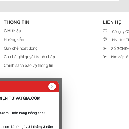
THÔNG TIN
LIÊN HỆ
Giới thiệu
Công ty C
Hướng dẫn
HN: 102 T
➤
Quy chế hoạt động
Số GCNĐKD
➤
Cơ chế giải quyết tranh chấp
Nơi cấp: S
Chính sách bảo vệ thông tin
IỆN TỬ VATGIA.COM
.com – trân trọng thông báo:
gia.com kể từ ngày
31 tháng 3 năm