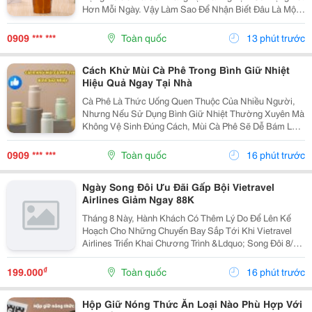
Hơn Mỗi Ngày. Vậy Làm Sao Để Nhận Biết Đâu Là Một
Chiếc Ly Giữ Nhiệt Xịn Đáng Để Đầu Tư? Hãy Cùng
Cozycup Tìm Hiểu Trong Bài Viết Dưới Đây. 1. Thế...
0909 *** ***
Toàn quốc
13 phút trước
Cách Khử Mùi Cà Phê Trong Bình Giữ Nhiệt
Hiệu Quả Ngay Tại Nhà
Cà Phê Là Thức Uống Quen Thuộc Của Nhiều Người,
Nhưng Nếu Sử Dụng Bình Giữ Nhiệt Thường Xuyên Mà
Không Vệ Sinh Đúng Cách, Mùi Cà Phê Sẽ Dễ Bám Lại
Bên Trong Bình. Điều Này Không Chỉ Ảnh Hưởng Đến
Hương Vị Của Những Loại Đồ Uống Khác Mà Còn Tạo
0909 *** ***
Toàn quốc
16 phút trước
Điều...
Ngày Song Đôi Ưu Đãi Gấp Bội Vietravel
Airlines Giảm Ngay 88K
Tháng 8 Này, Hành Khách Có Thêm Lý Do Để Lên Kế
Hoạch Cho Những Chuyến Bay Sắp Tới Khi Vietravel
Airlines Triển Khai Chương Trình &Ldquo; Song Đôi 8/8
&Ndash; Bay Vui, Ưu Đãi Gấp Bội &Rdquo;. Với Mã Ưu
Đãi Vusongdoi08, Hành Khách Được Giảm Ngay...
₫
199.000
Toàn quốc
16 phút trước
Hộp Giữ Nóng Thức Ăn Loại Nào Phù Hợp Với