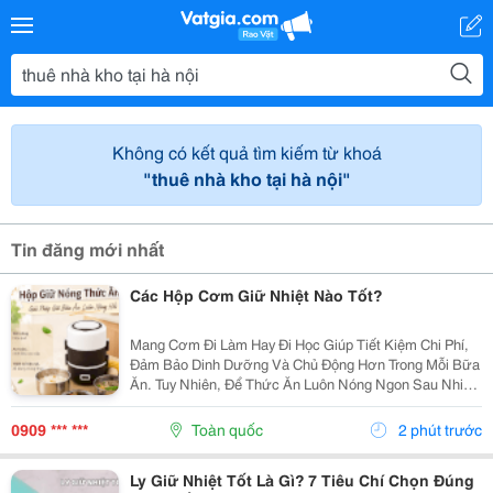
Không có kết quả tìm kiếm từ khoá
"thuê nhà kho tại hà nội"
Tin đăng mới nhất
Các Hộp Cơm Giữ Nhiệt Nào Tốt?
Mang Cơm Đi Làm Hay Đi Học Giúp Tiết Kiệm Chi Phí,
Đảm Bảo Dinh Dưỡng Và Chủ Động Hơn Trong Mỗi Bữa
Ăn. Tuy Nhiên, Để Thức Ăn Luôn Nóng Ngon Sau Nhiều
Giờ, Việc Lựa Chọn Một Chiếc Hộp Cơm Giữ Nhiệt Nào
Tốt Là Điều Rất Quan Trọng. Bài Viết Dưới Đây Sẽ...
0909 *** ***
Toàn quốc
2 phút trước
Ly Giữ Nhiệt Tốt Là Gì? 7 Tiêu Chí Chọn Đúng