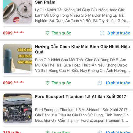
Sản Phẩm
Ly Giữ Nhiệt Tốt Không Chỉ Giúp Giữ Nóng Hoặc Giữ
Lạnh Đồ Uống Trong Nhiều Giờ Mà Còn Mang Lại Trải
Nghiệm Sử Dụng An Toàn Và Bền Bỉ. Tuy Nhiên, Giữa
Hàng Trăm Mẫu Mã Trên Thị Trường, Không Phải Sản
Phẩm Nào Cũng Đáp Ứng Được Chất Lượng Như Mong
0909 *** ***
Toàn quốc
8 phút trước
Đợi....
Hướng Dẫn Cách Khử Mùi Bình Giữ Nhiệt Hiệu
Quả
Bình Giữ Nhiệt Sau Một Thời Gian Sử Dụng Dễ Bị Ám
Mùi Cà Phê, Trà, Sữa Hoặc Thức Ăn Nếu Không Được
Vệ Sinh Đúng Các H. Điều Này Không Chỉ Ảnh Hưởng
Đến Hương Vị Đồ Uống Mà Còn Gây Mất Vệ Sinh. Hãy
Cùng Tìm Hiểu Những Cách Khử Mùi Bình Giữ Nhiệt
0909 *** ***
Toàn quốc
10 phút trước
Đơn...
Ford Ecosport Titanium 1.5 At Sản Xuất 2017
Ford Ecosport Titanium 1.5 At &Ndash; Sản Xuất 2017 -
Giá Bán: 310 Triệu Xe Gia Đình Sử Dụng, Tình Trạng Zin
Đẹp, Giữ Gìn Cẩn Thận. ✅ Ford Ecosport Titanium 1.5L
&Ndash; Số Tự Động ✅ Sản Xuất Năm 2017 ✅ Xe Zin
Nguyên Bản ✅ Không Đâm Đụng ✅...
310 triệu
Lạng Sơn
10 phút trước