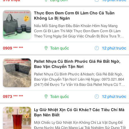
Thực Đơn Đem Cơm Đi Làm Cho Cả Tuần
Không Lo Bị Ngán
Nếu Mỗi Sáng Bạn Đều Băn Khoăn Hôm Nay Mang
Cơm Gì Đi Làm Thì Một Thực Đơn Đem Cơm Đi Làm
Theo Từng Ngày Sẽ Giúp Việc Chuẩn Bị Bữa Trưa Trở
Nên Đơn Giản Hơn. Dưới Đây Là Những Gợi Ý Dễ Áp
Dụng, Vừa Ngon Miệng Vừa Đủ Dinh Dưỡng. 1. Thực
0909 *** ***
Toàn quốc
12 phút trước
Đơn Đem Cơm...
Pallet Nhựa Cũ Bình Phước Giá Rẻ Bất Ngờ,
Bao Vận Chuyển Tận Nơi
Pallet Nhựa Cũ Bình Phước &Ndash; Giá Rẻ Bất Ngờ,
Bao Vận Chuyển Tận Nơi! Liên Hệ Ngay: 0973.021.864
(24/7) Để Được Tư Vấn Và Báo Giá Pallet Nhựa Cũ Tại
Bình Phước! Kho Xưởng Đang Cần Pallet? Đừng Vội
Mua Pallet Mới Cho &Ldquo;Đau Ví&Rdquo; Nha!...
0973 *** ***
Toàn quốc
12 phút trước
Ly Giữ Nhiệt Xịn Có Gì Khác? Các Tiêu Chí Mà
Bạn Nên Biết
Một Chiếc Ly Giữ Nhiệt Xịn Không Chỉ Là Vật Dụng Để
Đựng Nước Mà Còn Mang Lại Trải Nghiệm Sử Dụng Tốt