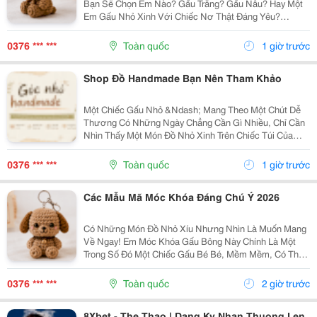
Bạn Sẽ Chọn Em Nào? Gấu Trắng? Gấu Nâu? Hay Một
Em Gấu Nhỏ Xinh Với Chiếc Nơ Thật Đáng Yêu?
Những Chiếc Móc Khóa Gấu Bông Không Chỉ Là Phụ
Kiện Treo Túi Mà Còn Là Một Cách Để Bạn Thêm Chút
0376 *** ***
Toàn quốc
1 giờ trước
Cá Tính Vào...
Shop Đồ Handmade Bạn Nên Tham Khảo
Một Chiếc Gấu Nhỏ &Ndash; Mang Theo Một Chút Dễ
Thương Có Những Ngày Chẳng Cần Gì Nhiều, Chỉ Cần
Nhìn Thấy Một Món Đồ Nhỏ Xinh Trên Chiếc Túi Của
Mình Cũng Đủ Thấy Vui Rồi Những Em Móc Khóa Gấu
Bông Được Làm Với Kiểu Dáng Đáng Yêu, Nhỏ Gọn,
0376 *** ***
Toàn quốc
1 giờ trước
Thích...
Các Mẫu Mã Móc Khóa Đáng Chú Ý 2026
Có Những Món Đồ Nhỏ Xíu Nhưng Nhìn Là Muốn Mang
Về Ngay! Em Móc Khóa Gấu Bông Này Chính Là Một
Trong Số Đó Một Chiếc Gấu Bé Bé, Mềm Mềm, Có Thể
Treo Trên Balo, Túi Xách Hay Chìa Khóa. Mỗi Lần Nhìn
Thấy Lại Thấy Chiếc Túi Của Mình Đáng Yêu Hơn Một...
0376 *** ***
Toàn quốc
2 giờ trước
8Xbet - The Thao | Dang Ky Nhan Thuong Len