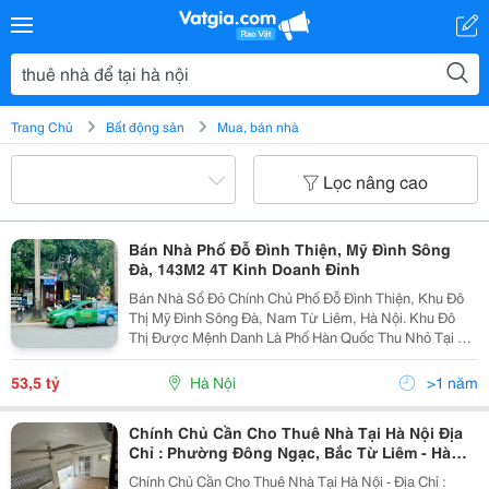
Trang Chủ
Bất động sản
Mua, bán nhà
Lọc nâng cao
Bán Nhà Phố Đỗ Đình Thiện, Mỹ Đình Sông
Đà, 143M2 4T Kinh Doanh Đỉnh
Bán Nhà Sổ Đỏ Chính Chủ Phố Đỗ Đình Thiện, Khu Đô
Thị Mỹ Đình Sông Đà, Nam Từ Liêm, Hà Nội. Khu Đô
Thị Được Mệnh Danh Là Phố Hàn Quốc Thu Nhỏ Tại Hà
Nội. Kinh Doanh Bất Chấp, Từ Nhà Hàng, Ngân Hàng,
Café, Thẩm Mỹ, Siêu Thị&Hellip; Diện Tích 143M2,...
53,5 tỷ
Hà Nội
>1 năm
Chính Chủ Cần Cho Thuê Nhà Tại Hà Nội Địa
Chỉ : Phường Đông Ngạc, Bắc Từ Liêm - Hà
Nội
Chính Chủ Cần Cho Thuê Nhà Tại Hà Nội - Địa Chỉ :