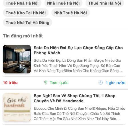
Thuê Nhà Hà Nội
Nhà Thuê Hà Nội
Thuê Nhà Hà Nội
Thuê Kho Tại Hà Nội
Nhà Thuê Hà Nội
Thuê Nhà Tại Hà Đông
Tin đăng mới nhất
Sofa Da Hiện Đại-Sự Lựa Chọn Đẳng Cấp Cho
Phòng Khách
Sofa Da Hiện Đại Là Dòng Sản Phẩm Được Nhiều Gia
Đình Yêu Thích Nhờ Vẻ Đẹp Sang Trọng, Độ Bền Cao
Và Khả Năng Tạo Điểm Nhấn Cho Không Gian Sống.
Với Thiết Kế Tinh Tế Cùng Chất Liệu Da Cao Cấp, Sofa
Không Chỉ Mang Lại Cảm Giác Thoải Mái Mà Còn Thể...
10 triệu
Toàn quốc
1 giờ trước
Bạn Nghĩ Sao Về Shop Chúng Tôi, 1 Shop
Chuyên Về Đồ Handmade
&Ldquo;Cho Mình Đi Cùng Bạn Nhé!&Rdquo; Nếu Chiếc
Balo Của Bạn Có Thể Nói Chuyện, Chắc Nó Sẽ Thích
Có Thêm Một Em Gấu Nhỏ Xinh Như Thế Này Bên
Cạnh. Từ Những Buổi Đi Học, Đi Làm, Đi Cà Phê Hay