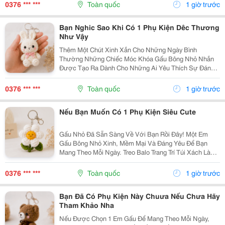
Những Chuyến Đi Chơi Cuối Tuần, Em Móc Khóa Gấu
0376 *** ***
Toàn quốc
1 giờ trước
Bông...
Bạn Nghic Sao Khi Có 1 Phụ Kiện Dêc Thương
Như Vậy
Thêm Một Chút Xinh Xắn Cho Những Ngày Bình
Thường Những Chiếc Móc Khóa Gấu Bông Nhỏ Nhắn
Được Tạo Ra Dành Cho Những Ai Yêu Thích Sự Đáng
Yêu Và Những Món Đồ Có Dấu Ấn Riêng. Từ Chiếc Balo
Đi Học, Túi Xách Đi Chơi Đến Chùm Chìa Khóa Quen
0376 *** ***
Toàn quốc
1 giờ trước
Thuộc,...
Nếu Bạn Muốn Có 1 Phụ Kiện Siêu Cute
Gấu Nhỏ Đã Sẵn Sàng Về Với Bạn Rồi Đây! Một Em
Gấu Bông Nhỏ Xinh, Mềm Mại Và Đáng Yêu Để Bạn
Mang Theo Mỗi Ngày. Treo Balo Trang Trí Túi Xách Làm
Móc Khóa Tặng Người Bạn Yêu Quý
Gocnhohandmade.com Không Cần Quá Nhiều Phụ
0376 *** ***
Toàn quốc
1 giờ trước
Kiện, Chỉ Một Em Gấu...
Bạn Đã Có Phụ Kiện Này Chuưa Nếu Chưa Hãy
Tham Khảo Nha
Nếu Được Chọn 1 Em Gấu Để Mang Theo Mỗi Ngày,