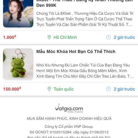
Den 999K
Chúng Tôi Là 8Xbet , Thương Hiệu Cá Cược Và Giải Trí
Trực Tuyến Phát Triển Trọng Tâm Ở Cá Cược Thể Thao
Trực Tuyến Và Các Sản Phẩm Giải Trí Kỹ Thuật Số. Từ
Năm 2024, 8Xbet Trở Thành Đối Tác Cá Cược Chính
Thức Tại Khu Vực Châu Á &Ndash; Thái Bình...
₫
1.000
Hồ Chí Minh
2 giờ trước
Mẫu Móc Khóa Hot Bạn Có Thể Thich
Nhỏ Xíu Nhưng Đủ Làm Chiếc Túi Của Bạn Đáng Yêu
Hơn! Một Em Móc Khóa Gấu Bông Mềm Mềm, Xinh
Xinh Đang Tìm Chủ Mới Đây Chỉ Cần Treo Lên Balo, Túi
Xách Hay Chìa Khóa Là Chiếc Túi Lập Tức Có Thêm
Một Điểm Nhấn Cực Yêu. Không Cần Quá Cầu Kỳ, Đôi
₫
150.000
Toàn quốc
2 giờ trước
Khi...
MUA SẮM HẠNH PHÚC, KINH DOANH HIỆU QUẢ
Công ty Cổ phần VNP Group.
Số GCNDT: 0102015284, cấp ngày 21/06/2012
Nơi cấp: Sở kế hoạch và đầu tư thành phố Hà Nội