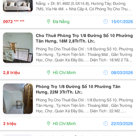
Nẵng. + Dt: 81.4M2 (5.5X14.8), Hướng Tây; Đường
7M5, Vỉa Hè 4M. + Nhà Cấp 4, Có Phòng Trọ Cho Thuê +
Khu Dân Cư Đông, Gần Nguyễn Hữu Thọ, Thích Hợp
Mua Xây Nhà Ở, Xây Căn Hộ Cho Thuê. Giá Bán:...
0972 *** ***
Đà Nẵng
15/01/2026
Cho Thuê Phòng Trọ 1/8 Đường Số 10 Phường
Tân Hưng, 18M 2,8Tr/Th. Lh:.
Phòng Trọ Cho Thuê Địa Chỉ : 1/8 Đường Số 10, Phường
Tân Hưng , Tp Hcm Tiện Ích : Thoáng Mát , Gần Trường
Học, Chợ, Quán Xá Đầy Đủ, ... Diện Tích : 18 M2 2 Tầng
, 1 Phòng Ngủ , 1 Phòng Vệ Sinh, Riêng Tư Hoàn Toàn
Nội Thất : Gồm Hệ Thống Kệ...
2,8 triệu
Hồ Chí Minh
08/03/2026
Phòng Trọ 1/8 Đường Số 10 Phường Tân
Hưng, 22M 3Tr/Th. Lh:.
Phòng Trọ Cho Thuê Địa Chỉ : 1/8 Đường Số 10, Phường
Tân Hưng , Tp Hcm Tiện Ích : Thoáng Mát , Gần Trường
Học, Chợ, Quán Xá Đầy Đủ, ... Diện Tích : 22 M2 ,
Phòng Trống , Riêng Tư Hoàn Toàn . Giá 3 Triệu/ Tháng .
Cọc 1 Tháng Điện Nước Giá Dân Liên Hệ...
3 triệu
Hồ Chí Minh
22/03/2026