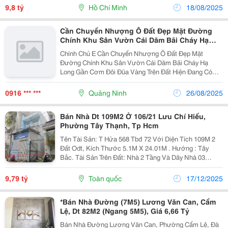
☘️ Diện Tích: 6Mx25M ☘️ Thiết Kế:...
9,8 tỷ
Hồ Chí Minh
18/08/2025
Cần Chuyển Nhượng Ô Đất Đẹp Mặt Đường
Chính Khu Sân Vườn Cái Dăm Bãi Cháy Hạ
Long Gần Cơm Đôi Đũa Vàng
Chính Chủ E Cần Chuyển Nhượng Ô Đất Đẹp Mặt
Đường Chính Khu Sân Vườn Cái Dăm Bãi Cháy Hạ
Long Gần Cơm Đôi Đũa Vàng Trên Đất Hiện Đang Có
Nhà Cấp 4 Và Phòng Trọ Cho Thuê Dòng Tiền Ổn Định
=≫ Ngay Gần Các Trường Học Cấp 1,2,3 Bãi Cháy, Mầm
0916 *** ***
Quảng Ninh
26/08/2025
Non...
Bán Nhà Dt 109M2 Ở 106/21 Lưu Chí Hiếu,
Phường Tây Thạnh, Tp Hcm
Tên Tài Sản: T Hửa 568 Tbđ 72 Với Diện Tích 109M 2
Đất Odt, Kích Thước 5.1M X 24.01M . Hướng : Tây
Bắc. Tài Sản Trên Đất: Nhà 2 Tầng Và Dãy Nhà 03
Phòng Trọ Cho Thuê. Dtxd: 76.64M 2 ; Dtsd: 166.8M 2
Hồ Sơ Pháp Lý: Gcn Quyền Sử Dụng Đất Đầy Đủ. ...
9,79 tỷ
Toàn quốc
17/12/2025
*Bán Nhà Đường (7M5) Lương Văn Can, Cẩm
Lệ, Dt 82M2 (Ngang 5M5), Giá 6,66 Tỷ
Bán Nhà Đường Lương Văn Can, Phường Cẩm Lệ, Đà