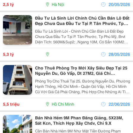
Gia Hà Nội &Ndash; Nguồn Khách Hàng Tiềm...
2,5 tỷ
Hà Nội
20/05/2026
Đầu Tư Là Sinh Lời Chính Chủ Cần Bán Lô Đất
Đẹp Chưa Qua Đầu Tư Tại P. Tân Phước, Tp
Phú Mỹ, Brvt
Đầu Tư Là Sinh Lời - Chính Chủ Cần Bán Lô Đất Đẹp
Chưa Qua Đầu Tư Tại P. Tân Phước, Tp Phú Mỹ, Brvt
Diện Tích: 560M&Sup2; ,Ngang 10M, Có Sẵn 100M2
Thổ Cư. Giá Bán: 5,3 Tỷ(Có Thương Lượng) - Trên Đất
Hiện Đang Có 5 Phòng Trọ Cho Thuê. Thu Nhập...
5,3 tỷ
28/05/2026
Cho Thuê Phòng Trọ Mới Xây Siêu Đẹp Tại 25
Nguyễn Du, Gò Vấp, Dt 27M2, Giá Chỉ
5,5Tr/Tháng
Phòng Trọ Cho Thuê Tại 25, Đường Nguyễn Du, Phường
Hạnh Thông, Hồ Chí Minh - Quận Gò Vấp, Hồ Chí Minh
Cũ Với Giá Cả Phải Chăng, Phù Hợp Cho Những Ai Tìm
Kiếm Không Gian Sống Tiện Nghi Và Thoải Mái. - Diện
Tích 27M2, Thiết Kế Gồm 1Pn + 1Wc. -...
5,5 triệu
Hồ Chí Minh
22/06/2026
Bán Nhà Hẻm 9M Phan Đăng Giảng, 5X23M,
Sát Kcn, Thích Hợp Xây Chdv, Chỉ 9.X
Cần Bán Nhà Hẻm 9M Như Mặt Tiền Đường Phạm