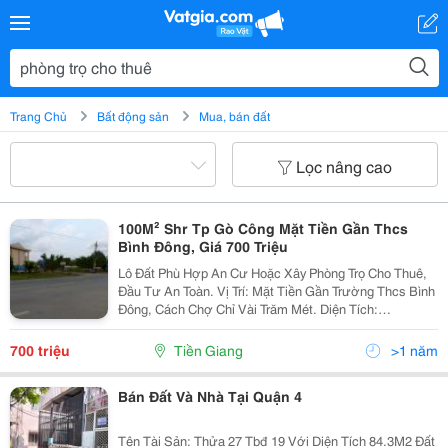
Trang Chủ
Bất động sản
Mua, bán đất
Lọc nâng cao
100M² Shr Tp Gò Công Mặt Tiền Gần Thcs
Bình Đông, Giá 700 Triệu
Lô Đất Phù Hợp An Cư Hoặc Xây Phòng Trọ Cho Thuê,
Đầu Tư An Toàn. Vị Trí: Mặt Tiền Gần Trường Thcs Bình
Đông, Cách Chợ Chỉ Vài Trăm Mét. Diện Tích:
100M&Sup2;, Không Dính Lộ Giới. Pháp Lý: Sổ Hồng
Riêng. Tiện Ích Xung Quanh: Trường Học, Ubnd,...
700 triệu
Tiền Giang
>1 năm
Bán Đất Và Nhà Tại Quận 4
Tên Tài Sản: Thửa 27 Tbđ 19 Với Diện Tích 84.3M2 Đất