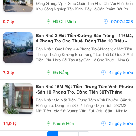
Đăng Giảng, Vị Trí Giáp Quận Tân Phú, Chỉ Vài Phút Đến
Khu Công Nghiệp Tân Bình. Đây Là Sản Phẩm Rất Phù
Hợp Để Ở Kết Hợp Đầu Tư, Xây Căn Hộ Dịch Vụ Hoặc
Phòng Trọ Cho Thuê Nhờ Nhu Cầu Thuê Cao Từ Công
9,7 tỷ
Hồ Chí Minh
07/07/2026
Nhân...
Bán Nhà 2 Mặt Tiền Đường Bàu Trảng - 116M2,
4 Phòng Trọ Cho Thuê, Dòng Tiền 10 Triệu -
Tháng
Bán Nhà 1 Gác Lửng + 4 Phòng Trọ &Ndash; 2 Mặt Tiền
Thông Thoáng Đường Bàu Trảng * Lợi Thế Lô Góc 2 Mặt
Tiền, Phù Hợp Cải Tạo Xây Căn Hộ Cho Thuê. - Nhà Gia
Đình Đang Ở Và Kết Hợp Cho Thuê. - Vị Trí: Phường
Thanh Khê Tây, Quận Thanh Khê, Đà...
7,2 tỷ
Đà Nẵng
4 ngày trước
Bán Nhà 15M Mặt Tiền- Trung Tâm Vĩnh Phước
-Sẵn 10 Phòng Trọ, Dòng Tiền 30Tr/Tháng
Bán Nhà 15M Mặt Tiền- Trung Tâm Vĩnh Phước -Sẵn 10
Phòng Trọ, Dòng Tiền 30Tr/Tháng - Diện Tích: 287M2,
Mặt Tiền 15M Đất Vuông Vắn, Full Odt - Sẵn 1 Nhà Mái
Thái Đẹp + 10 Phòng Trọ Cho Thuê, Dòng Tiền Hàng
Tháng 30Tr - Vị Trí: P. Vĩnh Phước, Cách...
14,9 tỷ
Khánh Hòa
2 ngày trước