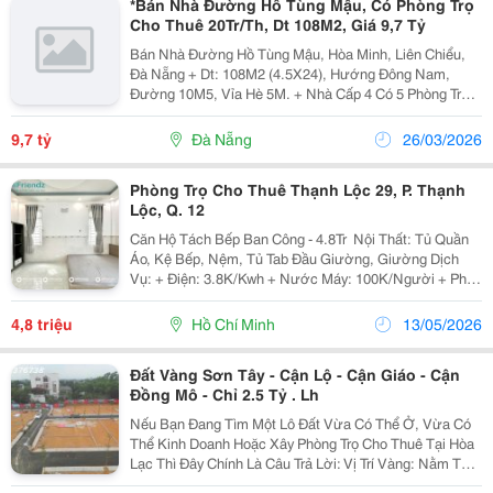
*Bán Nhà Đường Hồ Tùng Mậu, Có Phòng Trọ
Cho Thuê 20Tr/Th, Dt 108M2, Giá 9,7 Tỷ
Bán Nhà Đường Hồ Tùng Mậu, Hòa Minh, Liên Chiểu,
Đà Nẵng + Dt: 108M2 (4.5X24), Hướng Đông Nam,
Đường 10M5, Vỉa Hè 5M. + Nhà Cấp 4 Có 5 Phòng Trọ
Cho Thuê 20Tr/Tháng. + Trục Đường Thông Biển Cách
Biển 700M. Vị Trí Kinh Doanh Buôn Bán Sầm Uất,...
9,7 tỷ
Đà Nẵng
26/03/2026
Phòng Trọ Cho Thuê Thạnh Lộc 29, P. Thạnh
Lộc, Q. 12
Căn Hộ Tách Bếp Ban Công - 4.8Tr ️ Nội Thất: Tủ Quần
Áo, Kệ Bếp, Nệm, Tủ Tab Đầu Giường, Giường Dịch
Vụ: + Điện: 3.8K/Kwh + Nước Máy: 100K/Người + Phí
Dịch Vụ: 150K/Phòng Tiện Ích: Tự Do, Cổng Vân Tay,
Nuôi Thú Cưng, Camera 24/24,...
4,8 triệu
Hồ Chí Minh
13/05/2026
Đất Vàng Sơn Tây - Cận Lộ - Cận Giáo - Cận
Đồng Mô - Chỉ 2.5 Tỷ . Lh
Nếu Bạn Đang Tìm Một Lô Đất Vừa Có Thể Ở, Vừa Có
Thể Kinh Doanh Hoặc Xây Phòng Trọ Cho Thuê Tại Hòa
Lạc Thì Đây Chính Là Câu Trả Lời: Vị Trí Vàng: Nằm Tại
Làn 2 Đường Ql21, Sát Cổng 8 Trường Đại Học Quốc