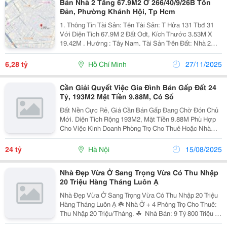
Bán Nhà 2 Tầng 67.9M2 Ở 266/40/9/26B Tôn
Đản, Phường Khánh Hội, Tp Hcm
1. Thông Tin Tài Sản: Tên Tài Sản: T Hửa 131 Tbđ 31
Với Diện Tích 67.9M 2 Đất Odt, Kích Thước 3.53M X
19.42M . Hướng : Tây Nam. Tài Sản Trên Đất: Nhà 2
Tầng (Xây Dạng Phòng Trọ Cho Thuê). Dtsd: 75.5M 2 Hồ
Sơ Pháp Lý: Gcn Quyền Sử Dụng Đất Đầy...
6,28 tỷ
Hồ Chí Minh
27/11/2025
Cần Giải Quyết Việc Gia Đình Bán Gấp Đất 24
Tỷ, 193M2 Mặt Tiền 9.88M, Có Sổ
Đất Nền Cực Rẻ, Giá Cần Bán Gấp Đang Chờ Đón Chủ
Mới. Diện Tích Rộng 193M2, Mặt Tiền 9.88M Phù Hợp
Cho Việc Kinh Doanh Phòng Trọ Cho Thuê Hoặc Nhà
Nghỉ. Ngõ Vào 3M Thoải Mái Cho Xe Cộ Qua Lại. Pháp
Lý Đầy Đủ, Sổ Đỏ Sẵn Sàng. Giá Chỉ 24 Tỷ Vnd, Cực
24 tỷ
Hà Nội
15/08/2025
Kỳ...
Nhà Đẹp Vừa Ở Sang Trọng Vừa Có Thu Nhập
20 Triệu Hàng Tháng Luôn Ạ
Nhà Đẹp Vừa Ở Sang Trọng Vừa Có Thu Nhập 20 Triệu
Hàng Tháng Luôn Ạ ☘️ Nhà Ở + 4 Phòng Trọ Cho Thuê:
Thu Nhập 20 Triệu/Tháng. ☘ ️ Nhà Bán: 9 Tỷ 800 Triệu -
6Mx25M ☘️ Vị Trí: Đường Nhựa 6M, Trung Mỹ Tây, Q12