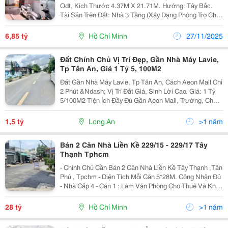
Odt, Kích Thước 4.37M X 21.71M. Hướng: Tây Bắc.
Tài Sản Trên Đất: Nhà 3 Tầng (Xây Dạng Phòng Trọ Cho
Thuê). Dtsd: 144.62M2 Hồ Sơ Pháp Lý: Gcn Quyền Sử
Dụng Đất Đầy Đủ. Vị Trí Tài Sản: Tài Sản...
6,85 tỷ
Hồ Chí Minh
27/11/2025
Đất Chính Chủ Vị Trí Đẹp, Gần Nhà Máy Lavie,
Tp Tân An, Giá 1 Tỷ 5, 100M2
Đất Gần Nhà Máy Lavie, Tp Tân An, Cách Aeon Mall Chỉ
2 Phút &Ndash; Vị Trí Đắt Giá, Sinh Lời Cao. Giá: 1 Tỷ
5/100M2 Tiện Ích Đầy Đủ Gần Aeon Mall, Trường, Chợ,
Khu Công Nghiệp, Ubnd. Thích Hợp Làm Nhà Ở, Phòng
Trọ, Cho Thuê. Hạ Tầng...
1,5 tỷ
Long An
>1 năm
Bán 2 Căn Nhà Liền Kề 229/15 - 229/17 Tây
Thạnh Tphcm
- Chính Chủ Cần Bán 2 Căn Nhà Liền Kề Tây Thạnh ,Tân
Phú , Tpchm - Diện Tích Mỗi Căn 5*28M. Công Nhận Đủ
- Nhà Cấp 4 - Căn 1 : Làm Văn Phòng Cho Thuê Và Kho -
Căn 2 : Đang Làm Dãy Phòng Trọ Cho Thuê - Giá Đang
Cho Thuê : 20 Triệu/Tháng/Căn...
28 tỷ
Hồ Chí Minh
>1 năm