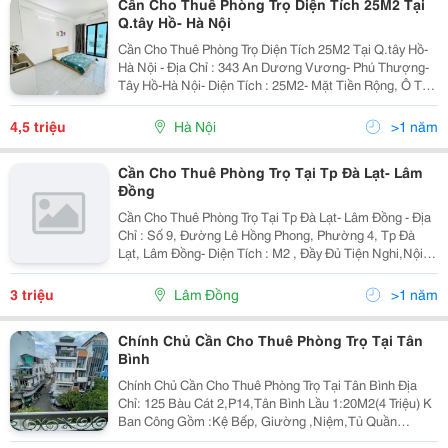
Cần Cho Thuê Phòng Trọ Diện Tích 25M2 Tại
Q.tây Hồ- Hà Nội
Cần Cho Thuê Phòng Trọ Diện Tích 25M2 Tại Q.tây Hồ-
Hà Nội - Địa Chỉ : 343 An Dương Vương- Phú Thượng-
Tây Hồ-Hà Nội- Diện Tích : 25M2- Mặt Tiền Rộng, Ô Tô
Thoải Mái Đi Lại- Nhà Có Thang Máy- Khu Dân Cư
Đông, Yên Tĩnh, An Ninh Tốt. Tiện Ích Xung...
4,5 triệu
Hà Nội
>1 năm
Cần Cho Thuê Phòng Trọ Tại Tp Đà Lạt- Lâm
Đồng
Cần Cho Thuê Phòng Trọ Tại Tp Đà Lạt- Lâm Đồng - Địa
Chỉ : Số 9, Đường Lê Hồng Phong, Phường 4, Tp Đà
Lạt, Lâm Đồng- Diện Tích : M2 , Đầy Đủ Tiện Nghi,Nội
Thất- Khu Dân Cư Đông, Yên Tĩnh, An Ninh Tốt. Tiện
Ích Xung Quanh Đầy Đủ.- Gần Siêu Thị, Gần...
3 triệu
Lâm Đồng
>1 năm
Chính Chủ Cần Cho Thuê Phòng Trọ Tại Tân
Bình
Chính Chủ Cần Cho Thuê Phòng Trọ Tại Tân Bình Địa
Chỉ: 125 Bàu Cát 2,P14,Tân Bình Lầu 1:20M2(4 Triệu) K
Ban Công Gồm :Kệ Bếp, Giường ,Niệm,Tủ Quần
Áo,Máy Lạnh,Máy Nước Nóng Lạnh&Hellip;. Lầu3: