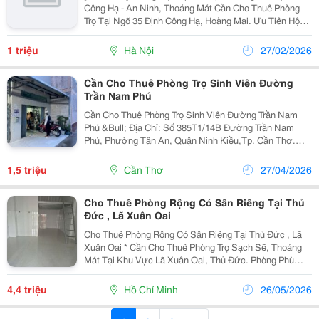
Công Hạ - An Ninh, Thoáng Mát Cần Cho Thuê Phòng
Trọ Tại Ngõ 35 Định Công Hạ, Hoàng Mai. Ưu Tiên Hộ
Gia Đình Hoặc Người Đi Làm Ở Ổn Định. Diện Tích:
12M&Sup2; Đến 15M&Sup2;.Giá Từ 1Tr-...
1 triệu
Hà Nội
27/02/2026
Cần Cho Thuê Phòng Trọ Sinh Viên Đường
Trần Nam Phú
Cần Cho Thuê Phòng Trọ Sinh Viên Đường Trần Nam
Phú &Bull; Địa Chỉ: Số 385T1/14B Đường Trần Nam
Phú, Phường Tân An, Quận Ninh Kiều,Tp. Cần Thơ.
&Bull; Thông Tin Phòng: + Diện Tích: 12M2 Dưới + Gác
Cở 6M2 + Ngay Trung Tâm, Cách Đại Học Y Dược...
1,5 triệu
Cần Thơ
27/04/2026
Cho Thuê Phòng Rộng Có Sân Riêng Tại Thủ
Đức , Lã Xuân Oai
Cho Thuê Phòng Rộng Có Sân Riêng Tại Thủ Đức , Lã
Xuân Oai * Cần Cho Thuê Phòng Trọ Sạch Sẽ, Thoáng
Mát Tại Khu Vực Lã Xuân Oai, Thủ Đức. Phòng Phù
Hợp Cho Nhóm Bạn Hoặc Gia Đình Nhỏ Ở Lâu Dài.
Thông Tin Phòng: - Diện Tích : 50M2 ( Ngang 3M , Dài...
4,4 triệu
Hồ Chí Minh
26/05/2026