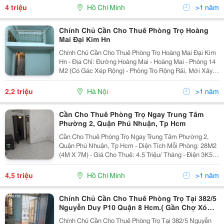
40M2(5,5 Triệu) Có Ban Công Gồm:kệ Bếp ,Giường...
4 triệu
Hồ Chí Minh
>1 năm
Chính Chủ Cần Cho Thuê Phòng Trọ Hoàng
Mai Đại Kim Hn
Chính Chủ Cần Cho Thuê Phòng Trọ Hoàng Mai Đại Kim
Hn - Địa Chỉ: Đường Hoàng Mai - Hoàng Mai - Phòng 14
M2 (Có Gác Xép Rộng) - Phòng Trọ Rộng Rãi, Mới Xây
Dựng Sạch Sẽ, Thoáng Mát. - Wc Khép Kín, Chỗ Nấu
Ăn, Phơi Đồ. (Điện 3.500Đ, Nước 30.000Đ)...
2,2 triệu
Hà Nội
>1 năm
Cần Cho Thuê Phòng Trọ Ngay Trung Tâm
Phường 2, Quận Phú Nhuận, Tp Hcm
Cần Cho Thuê Phòng Trọ Ngay Trung Tâm Phường 2,
Quận Phú Nhuận, Tp Hcm - Diện Tích Mỗi Phòng: 28M2
(4M X 7M) - Giá Cho Thuê: 4.5 Triệu/ Tháng - Điện 3K5,
Nước 100K/ Người - Vị Trí Ngay Trung Tâm Quận Phú
Nhuận, Khu Phố Ẩm Thực Phan Xích Long -...
4,5 triệu
Hồ Chí Minh
>1 năm
Chính Chủ Cần Cho Thuê Phòng Trọ Tại 382/5
Nguyễn Duy P10 Quận 8 Hcm.( Gần Chợ Xóm
Củi)
Chính Chủ Cần Cho Thuê Phòng Trọ Tại 382/5 Nguyễn