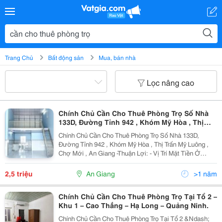
Trang Chủ
Bất động sản
Mua, bán nhà
Lọc nâng cao
Chính Chủ Cần Cho Thuê Phòng Trọ Số Nhà
133D, Đường Tỉnh 942 , Khóm Mỹ Hòa , Thị
Trấn Mỹ Luông , Chợ Mới , An Giang
Chính Chủ Cần Cho Thuê Phòng Trọ Số Nhà 133D,
Đường Tỉnh 942 , Khóm Mỹ Hòa , Thị Trấn Mỹ Luông ,
Chợ Mới , An Giang -Thuận Lợi: - Vị Trí Mặt Tiền Ở
Đường Lộ Mới - Gần Khu Du Lịch Sinh Thái Mỹ Luông,
Bệnh Viện, Trường Học, Uỷ Ban Nhân Dân Mỹ...
2,5 triệu
An Giang
>1 năm
Chính Chủ Cần Cho Thuê Phòng Trọ Tại Tổ 2 –
Khu 1 – Cao Thắng – Hạ Long – Quảng Ninh.
Chính Chủ Cần Cho Thuê Phòng Trọ Tại Tổ 2 &Ndash;