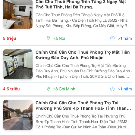
Cần Cho Thuê Phòng Trên Tầng 3 Ngay Mặt
Phố Tuệ Tĩnh, Hai Bà Trưng.
Cần Cho Thuê Phòng Trên Tầng 3 Ngay Mặt Phố Tuệ
Tĩnh, Hai Bà Trưng. - Cả Diện Tích Phụ Là 35M2 - Nhà
Ngay Sát Phòng, Khu Bếp Riêng, Có Máy Giặt, Máy Rửa
Bát, Lvs... - Điện Có Công Tơ Riêng, Tính Theo Giá Nhà
Nước. Nước Hoá Đơn Chia Đầu...
5 triệu
Hà Nội
>1 năm
Chính Chủ Cần Cho Thuê Phòng Trọ Mặt Tiền
Đường Đào Duy Anh, Phú Nhuận
Chính Chủ Cần Cho Thuê Phòng Trọ Mặt Tiền Đường
Đào Duy Anh, Phú Nhuận Địa Chỉ: Đường Đào Duy Anh -
Phú Nhuận - Tp.hcm Diện Tích: 20M2 Giá Cho Thuê:
4Tr5/Tháng + Điện 4K + Nước 100K/ Người + Phí Dịch
Vụ 200K + Free 2 Xe Máy + Không Giới Hạn...
4,5 triệu
Hồ Chí Minh
>1 năm
Chính Chủ Cần Cho Thuê Phòng Trọ Tại
Phường Phú Sơn -Tp Thanh Hoá- Tỉnh Thanh
Hoá
Chính Chủ Cần Cho Thuê Phòng Trọ Tại Phường Phú
Sơn -Tp Thanh Hoá- Tỉnh Thanh Hoá -Diện Tích:25M2 -
Có 1 Phòng Trọ -Dân Cư An Ninh An Toàn -Điện ,Nước
,Wif Đầy Đủ -Điện 3K Nước 17K -Có Gác Xép Điều Hòa