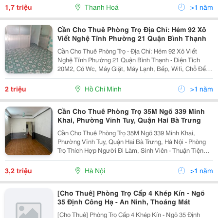
Nóng Lạnh Giường Tủ -Đường Ôtô Tránh...
1,7 triệu
Thanh Hoá
>1 năm
Cần Cho Thuê Phòng Trọ Địa Chỉ: Hẻm 92 Xô
Viết Nghệ Tĩnh Phường 21 Quận Bình Thạnh
Cần Cho Thuê Phòng Trọ - Địa Chỉ: Hẻm 92 Xô Viết
Nghệ Tĩnh Phường 21 Quận Bình Thạnh - Diện Tích
20M2, Có Wc, Máy Giặt, Máy Lạnh, Bếp, Wifi, Chỗ Để
Xe Riêng, Giờ Giấc Tự Do &Ndash; Thuộc Khu Dân Cư
Đông Đúc, Dân Trí Cao, An Ninh Tốt &Ndash; Giao...
2 triệu
Hồ Chí Minh
>1 năm
Cần Cho Thuê Phòng Trọ 35M Ngõ 339 Minh
Khai, Phường Vĩnh Tuy, Quận Hai Bà Trưng
Cần Cho Thuê Phòng Trọ 35M Ngõ 339 Minh Khai,
Phường Vĩnh Tuy, Quận Hai Bà Trưng, Hà Nội - Phòng
Trọ Thích Hợp Người Đi Làm, Sinh Viên - Thuận Tiện
Giao Thông Sinh Hoạt, Khu Dân Cư Văn Minh, An Ninh
Tốt, Gần Trung Tâm Thương Mại - Giá Cho Thuê:...
3,2 triệu
Hà Nội
>1 năm
[Cho Thuê] Phòng Trọ Cấp 4 Khép Kín - Ngõ
35 Định Công Hạ - An Ninh, Thoáng Mát
[Cho Thuê] Phòng Trọ Cấp 4 Khép Kín - Ngõ 35 Định