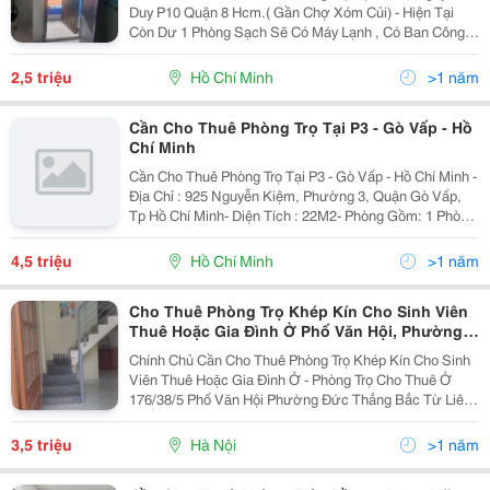
Duy P10 Quận 8 Hcm.( Gần Chợ Xóm Củi) - Hiện Tại
Còn Dư 1 Phòng Sạch Sẽ Có Máy Lạnh , Có Ban Công
View Thoáng Mát. - Khu Vực An Ninh Cực Tốt, Yên
Tĩnh. - Giá: 2,5 Triệu/ Tháng Khách Có Nhu Cầu Xin...
2,5 triệu
Hồ Chí Minh
>1 năm
Cần Cho Thuê Phòng Trọ Tại P3 - Gò Vấp - Hồ
Chí Minh
Cần Cho Thuê Phòng Trọ Tại P3 - Gò Vấp - Hồ Chí Minh -
Địa Chỉ : 925 Nguyễn Kiệm, Phường 3, Quận Gò Vấp,
Tp Hồ Chí Minh- Diện Tích : 22M2- Phòng Gồm: 1 Phòng
Khách, 1 Pn, 1 Wc ( K Chung Chủ )- Khu Dân Cư Đông,
Yên Tĩnh, An Ninh Tốt. Tiện Ích Xung...
4,5 triệu
Hồ Chí Minh
>1 năm
Cho Thuê Phòng Trọ Khép Kín Cho Sinh Viên
Thuê Hoặc Gia Đình Ở Phố Văn Hội, Phường
Đức Thắng, Bắc Từ Liêm
Chính Chủ Cần Cho Thuê Phòng Trọ Khép Kín Cho Sinh
Viên Thuê Hoặc Gia Đình Ở - Phòng Trọ Cho Thuê Ở
176/38/5 Phố Văn Hội Phường Đức Thắng Bắc Từ Liêm
Hà Nội - Diện Tích 35 M2 Có Gác Xép, Giường, Điều
Hòa, Bếp Phòng Vệ Sinh Đầy Đủ - Điện Nước...
3,5 triệu
Hà Nội
>1 năm