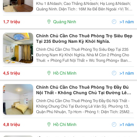
Khu 1 &Ndash; Cao Thắng &Ndash; Hạ Long &Ndash;
Quảng Ninh. Diện Tích : 16M Xe Để Bên Ngoài ⚡️Vị Trí
Đẹp , Giao Thông Thuận Tiện, Dân Cư Thân Thiện ✅
Hợp Đồng Chính Chủ, Phòng Khép Kín Không...
1,7 triệu
Quảng Ninh
>1 năm
Chính Chủ Cần Cho Thuê Phòng Trọ Siêu Đẹp
Tại 235 Đường Nam Kỳ Khởi Nghĩa.
Chính Chủ Cần Cho Thuê Phòng Trọ Siêu Đẹp Tại 235
Đường Nam Kỳ Khởi Nghĩa. Nhà M Còn 2 Phòng Cho
Thuê: + Phòng Full Nội Thất + Wc Trong Phòng+ Ban
Công Đón Nắng. Giá: 5.2 Triệu/ Tháng. + Phòng Full Nội
Thất + Wc Trong Phòng Không Có Ban Công....
4,5 triệu
Hồ Chí Minh
>1 năm
Chính Chủ Cần Cho Thuê Phòng Trọ Đầy Đủ
Nội Thất - Không Chung Chủ Tại Đường Lê
Văn Sỹ, Phường 13, Quận Phú
Chính Chủ Cần Cho Thuê Phòng Trọ Đầy Đủ Nội Thất -
Không Chung Chủ Tại Đường Lê Văn Sỹ, Phường 13,
Quận Phú Nhuận, Tp Hcm - Phòng 1: Diện Tích: 25M2.
Giá Cho Thuê: 4,8 Triệu/ Tháng. - Phòng 2: Diện Tích
30M2, Có Ban Công. Giá Cho Thuê: 5,8 Triệu/...
4,8 triệu
Hồ Chí Minh
>1 năm