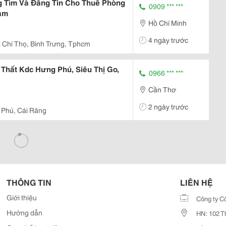
 Tìm Và Đăng Tin Cho Thuê Phòng
0909 *** ***
Nam
Hồ Chí Minh
4 ngày trước
 Chí Thọ, Bình Trưng, Tphcm
Thất Kdc Hưng Phú, Siêu Thị Go,
0966 *** ***
Cần Thơ
2 ngày trước
 Phú, Cái Răng
THÔNG TIN
LIÊN HỆ
Giới thiệu
Công ty C
Hướng dẫn
HN: 102 T