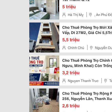
5 triệu
Hà Thị My
, An Phú Đ
Cho Thuê Phòng Trọ Mới Xâ
Vấp, Dt 27M2, Giá Chỉ 5,5T
5,5 triệu
Chính Chủ
Nguyễn Du
Cho Thuê Phòng Trọ Chính 
Ngưu, Minh Khai) Còn Trốn
3,2 triệu
Nguyen Thanh Truc
T
Cho Thuê Phòng Trọ Rộng R
256, Nguyễn Lân, Thanh X
2,6 triệu