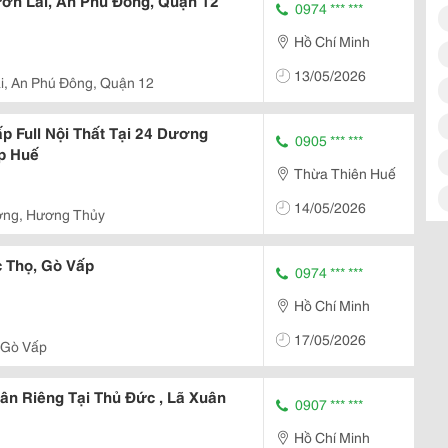
ờn Lài, An Phú Đông, Quận 12
0974 *** ***
Hồ Chí Minh
13/05/2026
i, An Phú Đông, Quận 12
p Full Nội Thất Tại 24 Dương
0905 *** ***
p Huế
Thừa Thiên Huế
14/05/2026
ơng, Hương Thủy
 Thọ, Gò Vấp
0974 *** ***
Hồ Chí Minh
17/05/2026
 Gò Vấp
n Riêng Tại Thủ Đức , Lã Xuân
0907 *** ***
Hồ Chí Minh