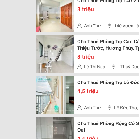
Cho Thuê Phòng Trọ 140 Vư
3 triệu
Anh Thư
140 Vườn Là
Cho Thuê Phòng Trọ Cao Cấ
Thiệu Tước, Hương Thủy, T
3 triệu
Lê Thị Nga
, Thuỷ Dư
Cho Thuê Phòng Trọ Lê Đức
4,5 triệu
Anh Thư
Lê Đức Thọ,
Cho Thuê Phòng Rộng Có Sâ
Oai
4,4 triệu