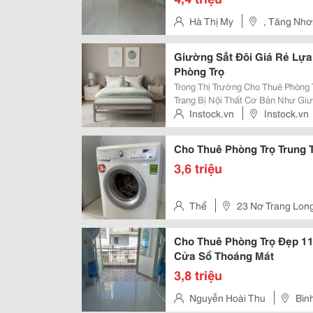
Hà Thị My
, Tăng Nhơ
Giường Sắt Đôi Giá Rẻ Lựa
Phòng Trọ
Trong Thị Trường Cho Thuê Phòng T
Trang Bị Nội Thất Cơ Bản Như Giư
Giữ Chân Khách Thuê Dài Lâu. Tha
Instock.vn
Instock.vn
Dễ Bị Mối Mọt, Xu Hướng Ứng Dụn
Cho Thuê Phòng Trọ Trung 
3,6 triệu
Thể
23 Nơ Trang Lon
Cho Thuê Phòng Trọ Đẹp 11 
Cửa Sổ Thoáng Mát
3,8 triệu
Nguyễn Hoài Thu
Bìn