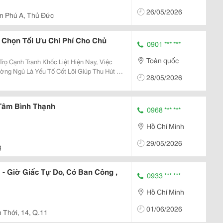
26/05/2026
n Phú A, Thủ Đức
 Chọn Tối Ưu Chi Phí Cho Chủ
0901 *** ***
Toàn quốc
rọ Cạnh Tranh Khốc Liệt Hiện Nay, Việc
ờng Ngủ Là Yếu Tố Cốt Lõi Giúp Thu Hút Và
28/05/2026
y Vì Đầu Tư Các Loại Giường Gỗ Đắt Tiền
g...
Tâm Bình Thạnh
0968 *** ***
Hồ Chí Minh
29/05/2026
g
- Giờ Giấc Tự Do, Có Ban Công ,
0933 *** ***
Hồ Chí Minh
01/06/2026
h Thới, 14, Q.11