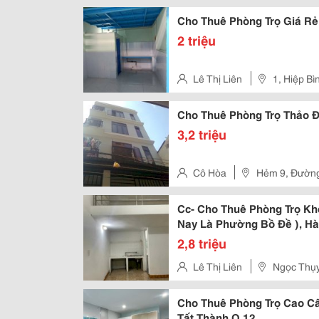
Cho Thuê Phòng Trọ Giá Rẻ
2 triệu
Lê Thị Liên
1, Hiệp B
Cho Thuê Phòng Trọ Thảo 
3,2 triệu
Cô Hòa
Hẻm 9, Đường
Điền, Tp. Thủ Đức - Quận 2
Cc- Cho Thuê Phòng Trọ Khé
Nay Là Phường Bồ Đề ), Hà
2,8 triệu
Lê Thị Liên
Ngọc Thụy
Cho Thuê Phòng Trọ Cao Cấ
Tất Thành Q.12