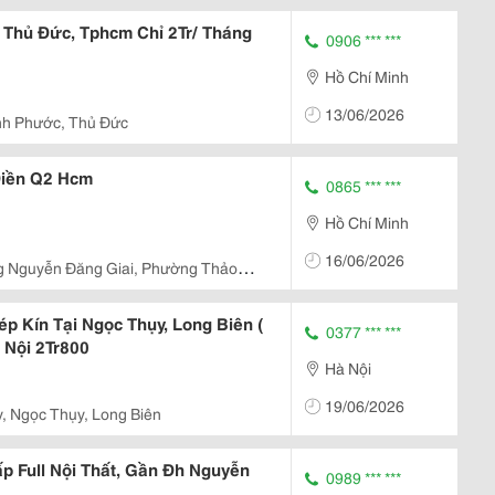
 Thủ Đức, Tphcm Chỉ 2Tr/ Tháng
0906 *** ***
Hồ Chí Minh
13/06/2026
ình Phước, Thủ Đức
Điền Q2 Hcm
0865 *** ***
Hồ Chí Minh
16/06/2026
 Nguyễn Đăng Giai, Phường Thảo
p Kín Tại Ngọc Thụy, Long Biên (
0377 *** ***
 Nội 2Tr800
Hà Nội
19/06/2026
, Ngọc Thụy, Long Biên
p Full Nội Thất, Gần Đh Nguyễn
0989 *** ***