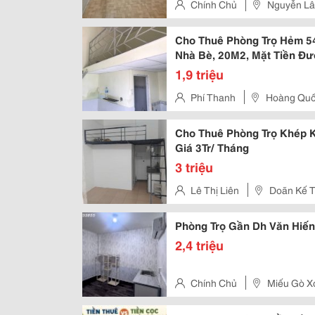
Chính Chủ
Nguyễn Lâ
Cho Thuê Phòng Trọ Hẻm 54
Nhà Bè, 20M2, Mặt Tiền Đườ
1,9 triệu
Phí Thanh
Hoàng Quố
Cho Thuê Phòng Trọ Khép Kí
Giá 3Tr/ Tháng
3 triệu
Lê Thị Liên
Doãn Kế T
Phòng Trọ Gần Dh Văn Hiế
2,4 triệu
Chính Chủ
Miếu Gò Xo