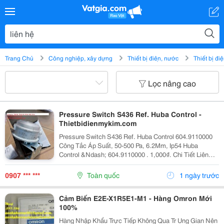
Trang Chủ
Công nghiệp, xây dựng
Thiết bị điện, nước
Thiết bị đi
Lọc nâng cao
Pressure Switch S436 Ref. Huba Control -
Thietbidienmykim.com
Pressure Switch S436 Ref. Huba Control 604.9110000
Công Tắc Áp Suất, 50-500 Pa, 6.2Mm, Ip54 Huba
Control &Ndash; 604.9110000 . 1,000₫. Chi Tiết Liên
Hệ. Công Ty Tnhh Thiết Bị Điện Mỹ Kim,
Http://Thietbidienmykim.com/ Chuyên Nhập Khẩu Và...
0907 *** ***
Toàn quốc
1 ngày trước
Cảm Biến E2E-X1R5E1-M1 - Hàng Omron Mới
100%
Hàng Nhập Khẩu Trực Tiếp Không Qua Tr Ung Gian Nên