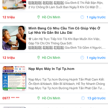
0️⃣8️⃣9️⃣9️⃣.9️⃣3️⃣9️⃣.2️⃣0️⃣4️⃣ Gia Đình E Thì Rất Bận Rộn,
2 Vợ Chồng Đi Làm Suốt Ban Ngày Ít Khi Có Mặt Ở
Nhà. Nhưng Nhà Lại Có 1 Bà Cụ Đau Yếu Và 1 Bé Nhỏ
Năm Nay Đã Gần 2 Tuổi Vì Vậy Để Có Thể An...
12 triệu
Hồ Chí Minh
1 ngày trước
Mình Đang Có Nhu Cầu Tìm Cô Giúp Việc Ở
Lại Nhà Và Gắn Bó Lâu Dài
☎️ Liên Hệ Trực Tiếp Với Tôi Khi Bạn Muốn Xin Việc,
Gặp Tôi Chị Chi Thông Qua Sđt:
0️⃣9️⃣4️⃣9️⃣.2️⃣6️⃣0️⃣.7️⃣5️⃣0️⃣ Gia Đình Tôi Gồm 4 Người, 2
Vợ Chồng 2 Con Nhỏ, Bé Lớn 9 Tuổi Đã Đi Học Có Ba
Mẹ Đưa Rước, Bé Nhỏ 1 Tuổi. Nhà Thì Chỉ Có 1 Lầu.
12 triệu
Hồ Chí Minh
1 ngày trước
Tôi...
Nạp Mực Máy In Tại Tp.hcm
Nạp Mực Tại Tp.hcm Đường Huỳnh Tấn Phát Cam Kết:
Ổn Định &Ndash; Bền Bỉ &Ndash; Hỗ Trợ Nhanh Chóng
Nạp Mực Tại Tp.hcm Đường Huỳnh Tấn Phát Cần Tư
Vấn &Amp; Báo Giá Liên Hệ Ngay: Nạp Mực Tại
Tp.hcm Đường Huỳnh Tấn Phát 0977 610 388 &Ndash;
0977 *** ***
Hồ Chí Minh
13 giờ trước
Mr. Duy Nạp...