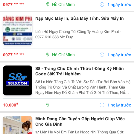
0977 *** ***
Hồ Chí Minh
1 ngày trước
Nạp Mực Máy In, Sửa Máy Tính, Sửa Máy In
Liên Hệ Ngay Chúng Tôi Công Ty Hoàng Kim Phát -
0977.610.388 Mr: Duy
0977 *** ***
Hồ Chí Minh
1 ngày trước
S8 - Trang Chủ Chính Thức | Đăng Ký Nhận
Code 88K Trải Nghiệm
S8 Là Nền Tảng Giải Trí Với Sự Đầu Tư Bài Bản Vào Hệ
Thống Trò Chơi Và Chất Lượng Vận Hành. Tham Gia
Ngay Hôm Nay Để Khám Phá Thế Giới Thể Thao, Nổ
Hũ, Bắn Cá Cùng Nhiều Ưu Đãi Hấp Dẫn Dành Cho
Thành Viên. Thông Tin Liên Hệ Tên Thương Hiệu: S8 ...
₫
10.000
1 ngày trước
Mình Đang Cần Tuyển Gấp Người Giúp Việc
Cho Gia Đình
☎️ Liên Hệ Với Em Tên Là Ngọc Nhi Thông Qua Sđt: