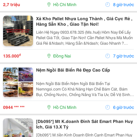
2,7 triệu
Hồ Chí Minh
8 giờ trước
Xả Kho Pallet Nhựa Long Thành , Giá Cực Rẻ ,
Hàng Sẵn Kho , Giao Tận Nơi!
Liên Hệ Ngay 0933.678.325 (Ms.huệ) Hôm Nay Để Lấy
Pallet Giá Tốt, Giao Tận Nơi! Cần Pallet Nhựa Mà Muốn
Giá Rẻ &Ndash; Hàng Sẵn &Ndash; Giao Nhanh ?
Đừng Bỏ Qua Lô Đang Thanh Lý Tại Long Thành! ✅
Pallet Nhựa Cũ Còn Đẹp, Chắc Chắn, Sử Dụng Tốt ✅...
₫
135.000
Đồng Nai
7 giờ trước
Nệm Ngồi Bãi Biển Rẻ Đẹp Cao Cấp
Nệm Ngồi Bãi Biển Nệm Ngồi Bãi Biển Tại
Nemngoi.com Có Khả Năng Hạn Chế Bám Cát, Bám
Bụi, Chống Nước, Chống Nắng Và Tia Uv, Dễ Vệ Sinh
Và Nhanh Khô. Sản Phẩm Có Nhiều Kích Thước, Nhận
Số Lượng Sỉ Lẻ Với Ưu Đãi, Chiết Khấu Và Báo Giá
0944 *** ***
Hồ Chí Minh
6 giờ trước
Nhanh . Liên Hệ...
[Db095*] Mt K.doanh Đỉnh Sát Emart Phan Huy
Ích, Giá 13.X Tỷ
[Db095*] M.tiền Kinh Doanh Đỉnh Cạnh Emart Phan Huy