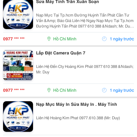
Sửa Máy Tính Trần Xuân Soạn
Nạp Mực Tại Tp.hcm Đường Huỳnh Tấn Phát Cần Tư
Vấn &Amp; Báo Giá Liên Hệ Ngay Nạp Mực Tại Tp.hcm
Đường Huỳnh Tấn Phát 0977 610 388 &Ndash; Mr. Duy
Nạp Mực Tại Tp.hcm Đường Huỳnh Tấn Phát 128/35
Huỳnh Tấn Phát, P. Tân Thuận, Tp.hcm
0977 *** ***
Hồ Chí Minh
1 ngày trước
Lắp Đặt Camera Quận 7
Liên Hệ Đến Cty Hoàng Kim Phát 0977 610 388 &Ndash;
Mr. Duy
0977 *** ***
Hồ Chí Minh
1 ngày trước
Nạp Mực Máy In Sửa Máy In . Máy Tính
Liên Hệ Hoàng Kim Phat 0977.610.388 (Mr: Duy)