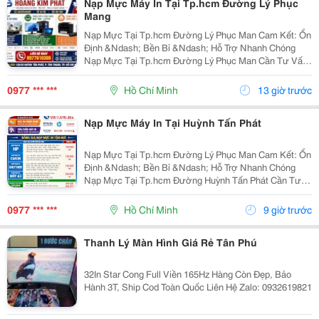
Nạp Mực Máy In Tại Tp.hcm Đường Lý Phục
Mang
Nạp Mực Tại Tp.hcm Đường Lý Phục Man Cam Kết: Ổn
Định &Ndash; Bền Bỉ &Ndash; Hỗ Trợ Nhanh Chóng
Nạp Mực Tại Tp.hcm Đường Lý Phục Man Cần Tư Vấn
&Amp; Báo Giá Liên Hệ Ngay: Nạp Mực Tại Tp.hcm
Đường Lý Phục Man 0977 610 388 &Ndash; Mr. Duy
0977 *** ***
Hồ Chí Minh
13 giờ trước
Nạp Mực Tại...
Nạp Mực Máy In Tại Huỳnh Tấn Phát
Nạp Mực Tại Tp.hcm Đường Lý Phục Man Cam Kết: Ổn
Định &Ndash; Bền Bỉ &Ndash; Hỗ Trợ Nhanh Chóng
Nạp Mực Tại Tp.hcm Đường Huỳnh Tấn Phát Cần Tư
Vấn &Amp; Báo Giá Liên Hệ Ngay: Nạp Mực Tại
Tp.hcm Đường Huỳnh Tấn Phát 0977 610 388 &Ndash;
0977 *** ***
Hồ Chí Minh
9 giờ trước
Mr. Duy Nạp...
Thanh Lý Màn Hình Giá Rẻ Tân Phú
32In Star Cong Full Viền 165Hz Hàng Còn Đẹp, Bảo
Hành 3T, Ship Cod Toàn Quốc Liên Hệ Zalo: 0932619821