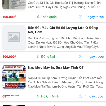
Giá Cực Kì Tốt. Giá Bao Luôn Thị Trường. Đừng Chần
Chờ Gì Nữa, Hãy Liên Hệ Ngay Với Chúng Tôi Để Được
Hỗ Trợ Và Báo Giá Chi Tiết Nhất . ☘️ Ms. Nguyễn Thuý
☘️ : ...
₫
100.000
Toàn quốc
1 ngày trước
Bán Đất Màu Giá Rẻ Số Lượng Lớn Ở Đồng
Nai, Hcm
Bạn Cần Số Lượng Lớn Đất Màu Để Hoàn Thiện Cảnh
Quan Dự Án Hoặc Đổ Bồn Hoa Cho Công Trình? Hãy
Liên Hệ Ngay Đơn Vị Cung Ứng Đất Màu Trồng Cây Uy
Tín Nhất Đồng Nai, Tp. Hcm . Chúng Tôi Tự Hào Là Đối
Tác Của Nhiều Nhà Thầu Lớn Nhờ Mức Giá Cạnh Tranh
₫
100.000
Đồng Nai
1 ngày trước
Và...
Nạp Mực Máy In, Sửa Máy Tính Q7
Nạp Mực Tại Tp.hcm Đường Huỳnh Tấn Phát Cam Kết:
Ổn Định &Ndash; Bền Bỉ &Ndash; Hỗ Trợ Nhanh Chóng
Nạp Mực Tại Tp.hcm Đường Huỳnh Tấn Phát Cần Tư
Vấn &Amp; Báo Giá Liên Hệ Ngay: Nạp Mực Tại
Tp.hcm Đường Huỳnh Tấn Phát 0977 610 388 &Ndash;
0977 *** ***
Hồ Chí Minh
1 ngày trước
Mr. Duy Nạp...