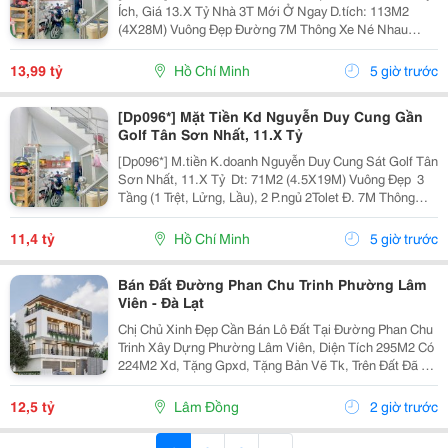
Ích, Giá 13.X Tỷ Nhà 3T Mới Ở Ngay D.tích: 113M2
(4X28M) Vuông Đẹp Đường 7M Thông Xe Né Nhau
6Phòng Ngủ, 6Tolet Phù Hợp Kinh Doanh Kết Bạn Liên
Hệ Xem Nhà Ngay!
13,99 tỷ
Hồ Chí Minh
5 giờ trước
[Dp096*] Mặt Tiền Kd Nguyễn Duy Cung Gần
Golf Tân Sơn Nhất, 11.X Tỷ
[Dp096*] M.tiền K.doanh Nguyễn Duy Cung Sát Golf Tân
Sơn Nhất, 11.X Tỷ ️ Dt: 71M2 (4.5X19M) Vuông Đẹp ️ 3
Tầng (1 Trệt, Lửng, Lầu), 2 P.ngủ 2Tolet Đ. 7M Thông
Kinh Doanh Đỉnh ✨ Nhà Đẹp Ở Ngay Liên Hệ Gọi Điện
Nhận Thêm Thông Tin!
11,4 tỷ
Hồ Chí Minh
5 giờ trước
Bán Đất Đường Phan Chu Trinh Phường Lâm
Viên - Đà Lạt
Chị Chủ Xinh Đẹp Cần Bán Lô Đất Tại Đường Phan Chu
Trinh Xây Dựng Phường Lâm Viên, Diện Tích 295M2 Có
224M2 Xd, Tặng Gpxd, Tặng Bản Vẽ Tk, Trên Đất Đã Ép
Cọc Giá 12.5Ty Liên Hệ 0917786186
12,5 tỷ
Lâm Đồng
2 giờ trước