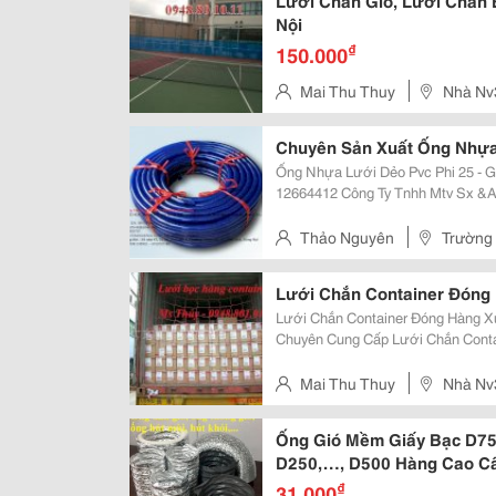
Lưới Chắn Gió, Lưới Chắn 
Nội
₫
150.000
Mai Thu Thuy
Nhà Nv
Hà Nội
Chuyên Sản Xuất Ống Nhựa
Ống Nhựa Lưới Dẻo Pvc Phi 25 - Giá
12664412 Công Ty Tnhh Mtv Sx &Amp; Tm Nhật Minh Hiếu Số 93, Khu Dân Cư
Viện Khnnvn, Thanh Trì, Hà Nội Vp
4, Phường Trảng Dài, Tp. Biên...
Thảo Nguyên
Trường
Phát Triểm Nông Thôn
Lưới Chắn Container Đóng 
Lưới Chắn Container Đóng Hàng Xuất Khẩu Trán
Chuyên Cung Cấp Lưới Chắn Conta
Hàng Đúng Tiêu Chuẩn, Được Nhiề
Giá: Liên Hệ 0948 801
Mai Thu Thuy
Nhà Nv
Từ Liêm, Hà Nội
Ống Gió Mềm Giấy Bạc D75
D250,…, D500 Hàng Cao C
₫
31.000