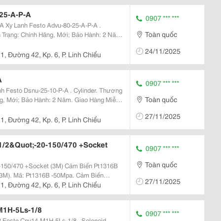
25-A-P-A
0907 *** ***
-A .
Toàn quốc
h Trạng: Chính Hãng, Mới; Bảo Hành: 2 Năm.
h Thiết Bị Điện Mỹ
24/11/2025
1, Đường 42, Kp. 6, P. Linh Chiểu
A
0907 *** ***
Toàn quốc
ãng, Mới; Bảo Hành: 2 Năm. Giao Hàng Miễn
27/11/2025
1, Đường 42, Kp. 6, P. Linh Chiểu
/2&Quot;-20-150/470 +Socket
0907 *** ***
Toàn quốc
ocket (3M) Cảm Biến Pt1316B
(3M). Mã: Pt1316B -50Mpa. Cảm Biến
27/11/2025
Socket (3M). Giá : Liên Hệ. Sản Phẩm Liên
1, Đường 42, Kp. 6, P. Linh Chiểu
M1H-5Ls-1/8
0907 *** ***
id