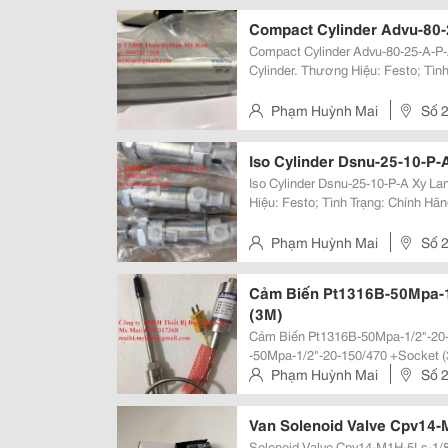
Compact Cylinder Advu-80-
Compact Cylinder Advu-80-25-A-P-A Xy Lanh Festo Advu-80-25-A-P
Cylinder. Thương Hiệu: Festo; Tìn
Giao Hàng Miễn Phí Toàn Quốc. Giá: Liên Hệ. Công Ty Tnh
Kim, Http://Thietbidienmyki...
Phạm Huỳnh Mai
Số 2
Iso Cylinder Dsnu-25-10-P-
Iso Cylinder Dsnu-25-10-P-A Xy Lanh Festo Dsnu-25-10-P-A . Cylinder. Thương
Hiệu: Festo; Tình Trạng: Chính H
Phí Toàn Quốc. Giá: Liên Hệ Công Ty Tnhh Thiết Bị Điện Mỹ Kim,
Http://Thietbidienmykim.com/ ...
Phạm Huỳnh Mai
Số 2
Cảm Biến Pt1316B-50Mpa-1
(3M)
Cảm Biến Pt1316B-50Mpa-1/2"-20-150/470 +S
-50Mpa-1/2"-20-150/470 +Socket 
Pt1316B -50Mpa-1/2"-20-150/470 +
Phạm Huỳnh Mai
Số 2
Quan. Công Ty Tnhh Thiết Bị...
Van Solenoid Valve Cpv14-
Solenoid Valve Cpv14-M1H-5Ls-1/8 Festo Cpv14-M1H-5Ls-1/8 . Soleno