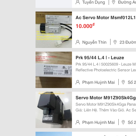
Tuyển Dụng
Đường An
Ac Servo Motor Msmf012L1S
₫
10.000
Nguyễn Thìn
23 Đường
Nhị Đồng 2, P. Dĩ An, Tp. Dĩ An
Prk 95/44 L.4 | - Leuze
Prk 95/44 L.4 | 50025609 - Leuze Mã Sản Phẩm: Prk 95/44 L.4 - Polarized Retro-
Reflective Photoelectric Sensor L
Prk 95/44 L.4 - Polarized ... Công Ty Tnhh Thiết Bị Điện Mỹ Kim,
Http://Thietbidienmy...
Phạm Huỳnh Mai
Số 2
Servo Motor M91Z90Sk4Gg
Servo Motor M91Z90Sk4Gga Panasonic M91Z90Sk4Gga M91Z90Sk4Gga.
Giá: Liên Hệ. Thêm Vào Giỏ. Ac S
M91Z90Sk4Gga M91Z90Sk4Gga. Giá: L
Tnhh Thiết Bị Điện Mỹ Kim,...
Phạm Huỳnh Mai
Số 2