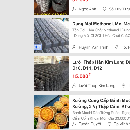
Ngoc Anh
Số 109 Tựu 
Dung Môi Methanol, Me, Met
Tên Gọi: Hóa Chất Methanol | Dun
| Dung Môi Ch3Oh | Hóa Chất Ch3Oh |
Phẩm: Me Giá: Liên Hệ Mọi Chi Tiết Xin Vui Lòng Liên Hệ Mr Trình:
0934588817, Zalo: 0933940479...
Huỳnh Văn Trình
Tp. 
Lưới Thép Hàn Kim Long D2,
D10, D11, D12
₫
15.000
Lưới Thép Kim Long
1
Minh, Việt Nam
Xưởng Cung Cấp Bánh Moch
Xưởng, 3 Vị Thập Cẩm, Kh
Bánh Mochi Dẻo Trứng Ruốc, Trọng L
Cẩm Cốm Khoai Môn Gía 33.000Đ/C, Ép Giá Liên Hệ Trực Tiếp 0982 76 00 69
Tuyến Duyệt
Tp Vĩnh 