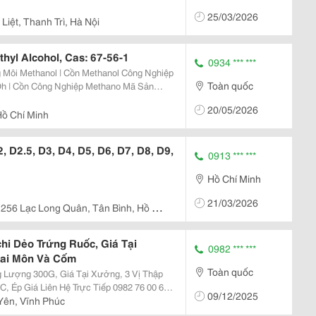
25/03/2026
Liệt, Thanh Trì, Hà Nội
hyl Alcohol, Cas: 67-56-1
0934 *** ***
g Môi Methanol | Cồn Methanol Công Nghiệp
Toàn quốc
 Cồn Công Nghiệp Methano Mã Sản
20/05/2026
Hồ Chí Minh
 D2.5, D3, D4, D5, D6, D7, D8, D9,
0913 *** ***
Hồ Chí Minh
21/03/2026
256 Lạc Long Quân, Tân Bình, Hồ Chí
i Dẻo Trứng Ruốc, Giá Tại
0982 *** ***
oai Môn Và Cốm
Toàn quốc
ượng 300G, Giá Tại Xưởng, 3 Vị Thập
09/12/2025
Yên, Vĩnh Phúc
#Banhmochi #Mochicom #Mochikhoaimon #Mochithapcam