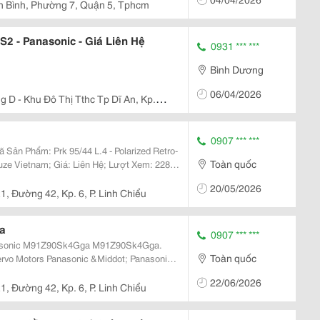
 Bình, Phường 7, Quận 5, Tphcm
2 - Panasonic - Giá Liên Hệ
0931 *** ***
Bình Dương
06/04/2026
 D - Khu Đô Thị Tthc Tp Dĩ An, Kp.
, Tỉnh Bình Dương, Việt Nam
0907 *** ***
Toàn quốc
euze Vietnam; Giá: Liên Hệ; Lượt Xem: 2282;
20/05/2026
1, Đường 42, Kp. 6, P. Linh Chiểu
a
0907 *** ***
Toàn quốc
ervo Motors Panasonic &Middot; Panasonic
iên Hệ. Đáp Ứng Đơn Hàng. Công Ty
22/06/2026
1, Đường 42, Kp. 6, P. Linh Chiểu