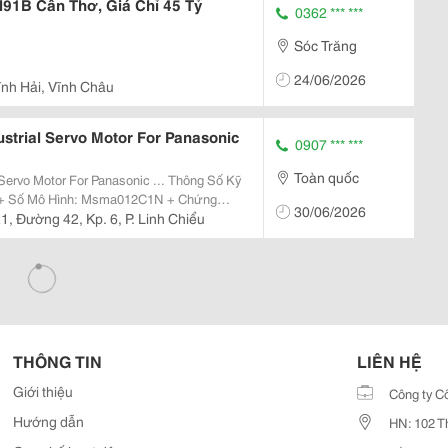
l91B Cần Thơ, Giá Chỉ 45 Tỷ
0362 *** ***
Sóc Trăng
24/06/2026
ĩnh Hải, Vĩnh Châu
trial Servo Motor For Panasonic
0907 *** ***
Toàn quốc
tor For Panasonic ... Thông Số Kỹ
c + Số Mô Hình: Msma012C1N + Chứng
30/06/2026
1 + Giá: Liên Hệ Công Ty Tnhh
1, Đường 42, Kp. 6, P. Linh Chiểu
THÔNG TIN
LIÊN HỆ
Giới thiệu
Công ty C
Hướng dẫn
HN: 102 T