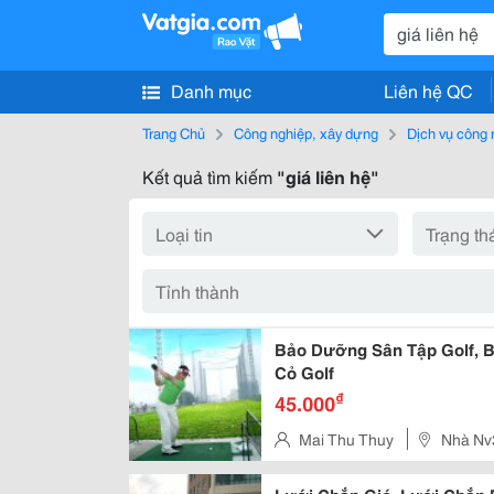
Danh mục
Liên hệ QC
Trang Chủ
Công nghiệp, xây dựng
Dịch vụ công 
Kết quả tìm kiếm
"giá liên hệ"
Bảo Dưỡng Sân Tập Golf, Bả
Cỏ Golf
₫
45.000
Mai Thu Thuy
Nhà Nv
Từ Liêm, Hà Nội