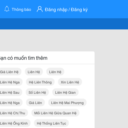
Đăng nhập / Đăng ký
Thông báo
ạn có muốn tìm thêm
Giá Liên Hệ
Liên Hệ
Liên Hệ
Liên Hệ Nga
Hệ Liên Thông
Xin Liên Hệ
Liên Hệ Sau
Số Liên Hệ
Liên Hệ Gian
Liên Hệ Nga
Giá Liên
Liên Hệ Mai Phượng
Liên Hệ Chị Thu
Mối Liên Hệ Giữa Quan Hệ
Liên Hệ Ống Kính
Hệ Thống Liên Tục