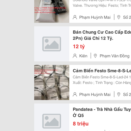
Valve. Thương Hiệu: Festo; Tình 
Giao Hàng Miễn Phí Toàn Quốc. Giá: Liên Hệ. Công Ty Tnh
Kim, Http://Thietbidienmykim....
Phạm Huỳnh Mai
Số 2
Bán Chung Cư Cao Cấp Edo
2Pn) Giá Chỉ 12 Tỷ.
12 tỷ
Kiên
Phạm Văn Đồng
Cảm Biến Festo Sme-8-S-L
Cảm Biến Festo Sme-8-S-Led-24 150857 Code: Sme-8-S-Led-24
Xuất: Festo ; Tình Trạng : Còn Hàng ; Giá : Liên Hệ ;
Mỹ Kim, Http://Thietbidienmykim.com/ Chuyên Nhập Khẩu Và Cung Cấp Thiết
Bị Điện Tự Động...
Phạm Huỳnh Mai
Số 2
Pandatea - Trà Nhà Gấu Tu
Ở Q5
8 triệu