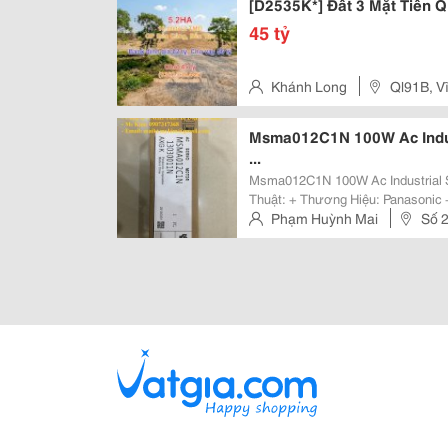
[D2535K*] Đất 3 Mặt Tiền Q
45 tỷ
Khánh Long
Ql91B, V
Msma012C1N 100W Ac Indus
...
Msma012C1N 100W Ac Industrial Servo Mo
Thuật: + Thương Hiệu: Panasoni
Nhận: Ce + Nơi Xuất Xứ: Nhật Bản + Moq: 
Phạm Huỳnh Mai
Số 2
Thiết Bị Điện Mỹ Kim,...