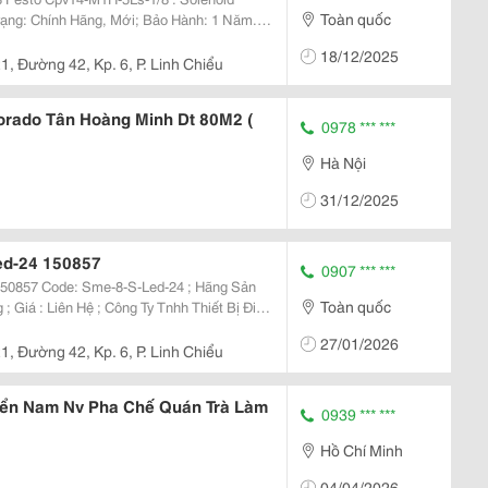
Toàn quốc
Trạng: Chính Hãng, Mới; Bảo Hành: 1 Năm.
h Thiết Bị Điện Mỹ
18/12/2025
1, Đường 42, Kp. 6, P. Linh Chiểu
rado Tân Hoàng Minh Dt 80M2 (
0978 *** ***
Hà Nội
31/12/2025
ed-24 150857
0907 *** ***
 ; Hãng Sản
Toàn quốc
 Công Ty Tnhh Thiết Bị Điện
27/01/2026
1, Đường 42, Kp. 6, P. Linh Chiểu
yển Nam Nv Pha Chế Quán Trà Làm
0939 *** ***
Hồ Chí Minh
04/04/2026