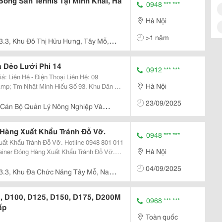
Bóng Sân Tennis Tại Minh Khai, Hà
0948 *** ***
Hà Nội
>1 năm
3.3, Khu Đô Thị Hữu Hưng, Tây Mỗ,
 Dẻo Lưới Phi 14
0912 *** ***
: Liên Hệ - Điện Thoại Liên Hệ: 09
Hà Nội
 Tại Đồng Nai : Số Nhà 43, Tổ 9B, Khu Phố
23/09/2025
 Cán Bộ Quản Lý Nông Nghiệp Và
Hàng Xuất Khẩu Tránh Đỗ Vỡ.
0948 *** ***
h Đỗ Vỡ. Hotline 0948 801 011
Hà Nội
iner Đóng Hàng Xuất Khẩu Tránh Đỗ Vỡ.
u Công Ty Hạt Điều Xuất Khẩu Tin Dùng.
04/09/2025
3.3, Khu Đa Chức Năng Tây Mỗ, Nam
, D100, D125, D150, D175, D200M
0968 *** ***
ấp
Toàn quốc