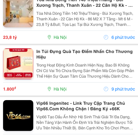
Xương Trạch, Thanh Xuân - 22 Căn Hộ Kk - 86
M2 X 7 Tầng - Mt 6 M - 23,8 Tỷ
Tòa Nhà Dòng Tiền 140 Triệu/Tháng - Bùi Xương Trạch,
Thanh Xuân - 22 Căn Hộ Kk - 86 M2 X 7 Tầng - Mt 6 M -
23,8 Tỷ &Bull; Tọa Lạc Tại Bùi Xương Trạch, Thanh
Xuân. Tòa Apartment Xây Mới, Cách Mặt Phố Bùi
Xương Trạch Khoảng 10 Mét, Vị Trí Thuận Tiện...
23,8 tỷ
Hà Nội
6 phút trước
In Túi Đựng Quà Tạo Điểm Nhấn Cho Thương
Hiệu
Trong Hoạt Động Kinh Doanh Hiện Nay, Bao Bì Không
Chỉ Có Vai Trò Chứa Đựng Sản Phẩm Mà Còn Góp Phần
Thể Hiện Sự Quan Tâm Của Thương Hiệu Dành Cho
Khách Hàng. Một Món Quà Được Đặt Trong Chiếc Túi
Đẹp, Chắc Chắn Sẽ Tạo Cảm Giác Chỉn Chu Và Nâng
₫
1.800
Hà Nội
9 phút trước
Cao Giá...
Vip66 Ingenitec - Link Truy Cập Trang Chủ
Vip66.Com Không Chặn | Đăng Ký +66K
Vip66 Tạo Dấu Ấn Nhờ Hệ Sinh Thái Giải Trí Đa Dạng,
Nền Tảng Vận Hành Ổn Định Và Trải Nghiệm Được Tối
Ưu Trên Nhiều Thiết Bị. Bên Cạnh Kho Trò Chơi Phong
Phú, Thương Hiệu Còn Chú Trọng Đến Tốc Độ Giao