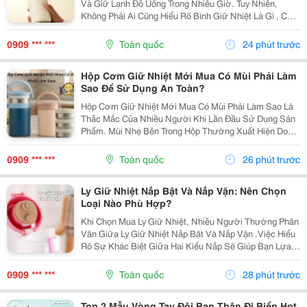
Và Giữ Lạnh Đồ Uống Trong Nhiều Giờ. Tuy Nhiên,
Không Phải Ai Cũng Hiểu Rõ Bình Giữ Nhiệt Là Gì , Cấu
Tạo Ra Sao Và Vì Sao Sản Phẩm Có Thể Duy Trì Nhiệt
Độ Lâu Như Vậy. Bài Viết Dưới Đây Sẽ Giúp Bạn...
0909 *** ***
Toàn quốc
24 phút trước
Hộp Cơm Giữ Nhiệt Mới Mua Có Mùi Phải Làm
Sao Để Sử Dụng An Toàn?
Hộp Cơm Giữ Nhiệt Mới Mua Có Mùi Phải Làm Sao Là
Thắc Mắc Của Nhiều Người Khi Lần Đầu Sử Dụng Sản
Phẩm. Mùi Nhẹ Bên Trong Hộp Thường Xuất Hiện Do
Quá Trình Sản Xuất, Đóng Gói Hoặc Bảo Quản Và
Không Phải Lúc Nào Cũng Là Dấu Hiệu Của Chất Lượng
0909 *** ***
Toàn quốc
26 phút trước
Kém....
Ly Giữ Nhiệt Nắp Bật Và Nắp Vặn: Nên Chọn
Loại Nào Phù Hợp?
Khi Chọn Mua Ly Giữ Nhiệt, Nhiều Người Thường Phân
Vân Giữa Ly Giữ Nhiệt Nắp Bật Và Nắp Vặn .Việc Hiểu
Rõ Sự Khác Biệt Giữa Hai Kiểu Nắp Sẽ Giúp Bạn Lựa
Chọn Được Chiếc Ly Phù Hợp Với Nhu Cầu Học Tập,
Làm Việc, Tập Luyện Hay Du Lịch. Hãy Cùng Cozycup...
0909 *** ***
Toàn quốc
28 phút trước
Top 2 Mẫu Vòng Tay Đôi Bạn Thân Đi Biển Hot