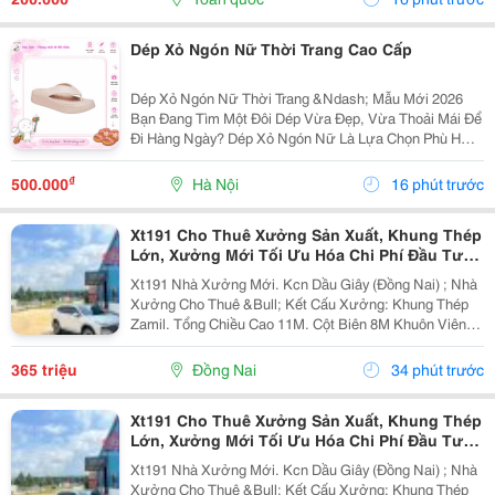
Dép Xỏ Ngón Nữ Thời Trang Cao Cấp
Dép Xỏ Ngón Nữ Thời Trang &Ndash; Mẫu Mới 2026
Bạn Đang Tìm Một Đôi Dép Vừa Đẹp, Vừa Thoải Mái Để
Đi Hàng Ngày? Dép Xỏ Ngón Nữ Là Lựa Chọn Phù Hợp
Cho Những Ngày Đi Chơi, Đi Biển, Dạo Phố Hoặc Sử
Dụng Thường Xuyên. ✅ Thiết Kế Thanh Lịch, Trẻ...
₫
500.000
Hà Nội
16 phút trước
Xt191 Cho Thuê Xưởng Sản Xuất, Khung Thép
Lớn, Xưởng Mới Tối Ưu Hóa Chi Phí Đầu Tư
Sx
Xt191 Nhà Xưởng Mới. Kcn Dầu Giây (Đồng Nai) ; Nhà
Xưởng Cho Thuê &Bull; Kết Cấu Xưởng: Khung Thép
Zamil. Tổng Chiều Cao 11M. Cột Biên 8M Khuôn Viên
4700M2 ( 42M X 112M ) &Bull; Dt Nx Sản Xuất : 38M X
91M ( 3480 M&Sup2; ) &Bull; Dt Văn Phòng...
365 triệu
Đồng Nai
34 phút trước
Xt191 Cho Thuê Xưởng Sản Xuất, Khung Thép
Lớn, Xưởng Mới Tối Ưu Hóa Chi Phí Đầu Tư
Sx
Xt191 Nhà Xưởng Mới. Kcn Dầu Giây (Đồng Nai) ; Nhà
Xưởng Cho Thuê &Bull; Kết Cấu Xưởng: Khung Thép