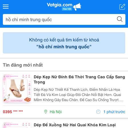
Không có kết quả tìm kiếm từ khoá
"hồ chí minh trung quốc"
Tin đăng mới nhất
Dép Kẹp Nữ Đính Đá Thời Trang Cao Cấp Sang
Trọng
Dép Kẹp Nữ Thiết Kế Thanh Lịch, Điểm Nhấn Là Họa
Tiết Đá Và Kim Loại Giúp Đôi Chân Nổi Bật Hơn. Quai
Mềm Không Gây Đau Chân. Đế Cao Su Chống Trượt.
Kiểu Dáng Nữ Tính. Phù Hợp Mặc Váy Hoặc Quần
Jean. Mang Đi Biển, Đi Chơi, Dạo Phố.
0395 *** ***
Hà Nội
1 phút trước
Dép Đế Xuồng Nữ Hai Quai Khóa Kim Loại