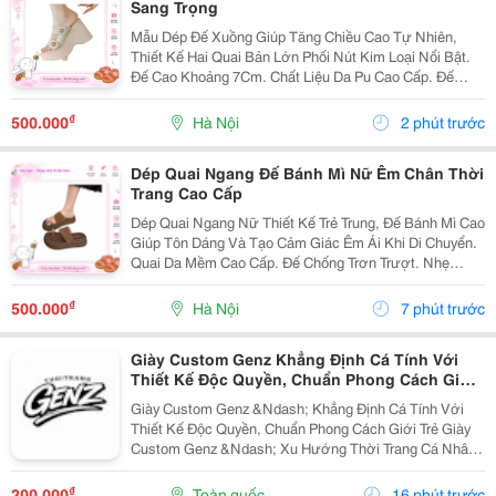
Sang Trọng
Mẫu Dép Đế Xuồng Giúp Tăng Chiều Cao Tự Nhiên,
Thiết Kế Hai Quai Bản Lớn Phối Nút Kim Loại Nổi Bật.
Đế Cao Khoảng 7Cm. Chất Liệu Da Pu Cao Cấp. Đế
Chống Trượt. Êm Chân Khi Mang Lâu. Thích Hợp Đi
Làm, Đi Tiệc, Đi Chơi. ✔ Có Nhiều...
₫
500.000
Hà Nội
2 phút trước
Dép Quai Ngang Đế Bánh Mì Nữ Êm Chân Thời
Trang Cao Cấp
Dép Quai Ngang Nữ Thiết Kế Trẻ Trung, Đế Bánh Mì Cao
Giúp Tôn Dáng Và Tạo Cảm Giác Êm Ái Khi Di Chuyển.
Quai Da Mềm Cao Cấp. Đế Chống Trơn Trượt. Nhẹ
Chân, Mang Cả Ngày Không Đau. Phối Đồ Với Váy,
Quần Jean, Quần Short Đều Đẹp. Phù Hợp...
₫
500.000
Hà Nội
7 phút trước
Giày Custom Genz Khẳng Định Cá Tính Với
Thiết Kế Độc Quyền, Chuẩn Phong Cách Giới
Trẻ
Giày Custom Genz &Ndash; Khẳng Định Cá Tính Với
Thiết Kế Độc Quyền, Chuẩn Phong Cách Giới Trẻ Giày
Custom Genz &Ndash; Xu Hướng Thời Trang Cá Nhân
Hóa Dẫn Đầu Năm 2026 Trong Thời Đại Mà Thời Trang
Không Còn Chỉ Dừng Lại Ở Việc Mặc Đẹp, Việc Thể...
₫
200.000
Toàn quốc
16 phút trước