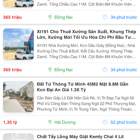
Zamil. Tổng Chiều Cao 11M. Cột Biên 8M Khuôn Viên
4700M2 ( 42M X 112M ) &Bull; Dt Nx Sản Xuất : 38M X
91M ( 3480 M&Sup2; ) &Bull; Dt Văn Phòng...
365 triệu
Đồng Nai
34 phút trước
Xt191 Cho Thuê Xưởng Sản Xuất, Khung Thép
Lớn, Xưởng Mới Tối Ưu Hóa Chi Phí Đầu Tư
Sx
Xt191 Nhà Xưởng Mới. Kcn Dầu Giây (Đồng Nai) ; Nhà
Xưởng Cho Thuê &Bull; Kết Cấu Xưởng: Khung Thép
Zamil. Tổng Chiều Cao 11M. Cột Biên 8M Khuôn Viên
4700M2 ( 42M X 112M ) &Bull; Dt Nx Sản Xuất : 38M X
91M ( 3480 M&Sup2; ) &Bull; Dt Văn Phòng...
365 triệu
Đồng Nai
34 phút trước
Đất Tứ Thông Tứ Minh 45M2 Mặt 8.8M Gần
Kcn Đại An Giá 1.3X Tỷ
Cần Bán Gấp Lô Đất Nền Giá Rẻ, Vị Trí Đẹp Tại Ngõ 50
Phố Vũ Công Đán Thông Sang Ngõ 22 Phố Thượng Đạt,
Phường Tứ Minh. Vị Trí Trung Tâm, Ngõ Thông Thoáng,
Bán Kính 300M Đầy Đủ Chợ Dân Sinh, Trường Học Các
Cấp Và Khu Công Nghiệp Đại An. Khu Vực Dân...
1,35 tỷ
Hải Dương
52 phút trước
Chất Tẩy Lồng Máy Giặt Kemly Chai 4 Lít