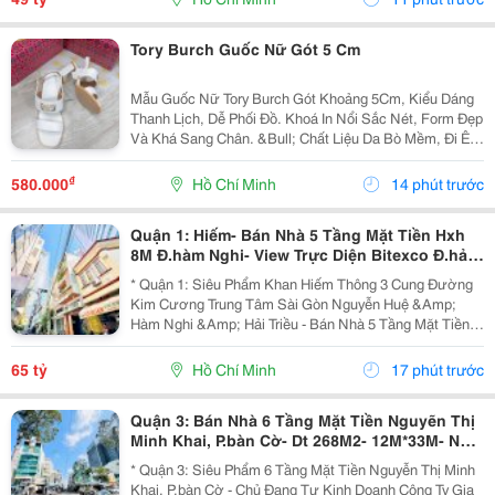
Tory Burch Guốc Nữ Gót 5 Cm
Mẫu Guốc Nữ Tory Burch Gót Khoảng 5Cm, Kiểu Dáng
Thanh Lịch, Dễ Phối Đồ. Khoá In Nổi Sắc Nét, Form Đẹp
Và Khá Sang Chân. &Bull; Chất Liệu Da Bò Mềm, Đi Êm
Chân &Bull; Lót Da Mềm, Tạo Cảm Giác Thoải Mái Khi
Mang Lâu &Bull; Chi Tiết Khoá In Nổi Sắc...
₫
580.000
Hồ Chí Minh
14 phút trước
Quận 1: Hiếm- Bán Nhà 5 Tầng Mặt Tiền Hxh
8M Đ.hàm Nghi- View Trực Diện Bitexco Đ.hải
Triều - 30M Đến Phố Hoa Nguyễn Huệ- Dt
* Quận 1: Siêu Phẩm Khan Hiếm Thông 3 Cung Đường
4,5M*19M- Sẵn Hdt
Kim Cương Trung Tâm Sài Gòn Nguyễn Huệ &Amp;
Hàm Nghi &Amp; Hải Triều - Bán Nhà 5 Tầng Mặt Tiền
Hẻm Xe Hơi Ngủ Trong Nhà Đ.hàm Nghi, P.sài Gòn -
093.867.6685 Giang Giang - Diện Tích: 70M2 - Ngang...
65 tỷ
Hồ Chí Minh
17 phút trước
Quận 3: Bán Nhà 6 Tầng Mặt Tiền Nguyẽn Thị
Minh Khai, P.bàn Cờ- Dt 268M2- 12M*33M- Nhà
Thiết Kế Sân Siêu Rộng Để Xe- Khai Thác Giá
* Quận 3: Siêu Phẩm 6 Tầng Mặt Tiền Nguyễn Thị Minh
Trị Đa
Khai, P.bàn Cờ - Chủ Đang Tự Kinh Doanh Công Ty Gia