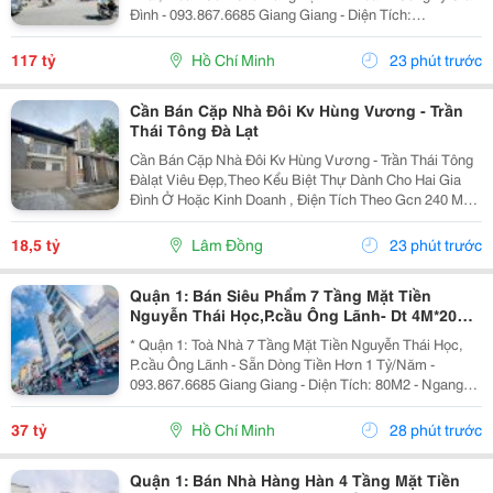
Đình - 093.867.6685 Giang Giang - Diện Tích:
140M2/268M2 - Ngang 4M Nở Hậu 12M * 33M. - Kết
Cấu: 6 Tầng - Sân Thượng - Thang Máy - Sẵn 1 Phòng...
117 tỷ
Hồ Chí Minh
23 phút trước
Cần Bán Cặp Nhà Đôi Kv Hùng Vương - Trần
Thái Tông Đà Lạt
Cần Bán Cặp Nhà Đôi Kv Hùng Vương - Trần Thái Tông
Đàlạt Viêu Đẹp,Theo Kểu Biệt Thự Dành Cho Hai Gia
Đình Ở Hoặc Kinh Doanh , Điện Tích Theo Gcn 240 M2
Xd Hiện Trạng 270 M2 Nhà 8P Ngủ Hai Căn Đều Có Bếp
Pk Riêng Gara Và Sân Đậu 4Xe Ôtô Giá 18T500...
18,5 tỷ
Lâm Đồng
23 phút trước
Quận 1: Bán Siêu Phẩm 7 Tầng Mặt Tiền
Nguyễn Thái Học,P.cầu Ông Lãnh- Dt 4M*20M
Sh Vuông Đẹp- Dòng Tiền Đều Hơn 1 Tỷ/Năm-
* Quận 1: Toà Nhà 7 Tầng Mặt Tiền Nguyễn Thái Học,
Chính
P.cầu Ông Lãnh - Sẵn Dòng Tiền Hơn 1 Tỷ/Năm -
093.867.6685 Giang Giang - Diện Tích: 80M2 - Ngang
4M * 20M. - Kết Cấu: 7 Tầng - Thang Máy - 12 Phòng Mỗi
Tầng 2 Phòng Lớn. - Dòng Tiền Khai Thác Full...
37 tỷ
Hồ Chí Minh
28 phút trước
Quận 1: Bán Nhà Hàng Hàn 4 Tầng Mặt Tiền