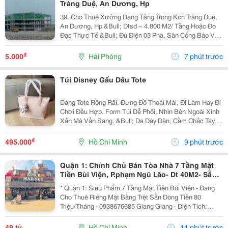
Tràng Duệ, An Dương, Hp
39. Cho Thuê Xưởng Dạng Tầng Trong Kcn Tràng Duệ,
An Dương, Hp &Bull; Dtsd ~ 4.800 M2/ Tầng Hoặc Đo
Đạc Thực Tế &Bull; Đủ Điện 03 Pha, Sân Cổng Bảo Vệ,
Pccc Tự Động, Mới 100% &Bull; Giá Chào Thuê 5.25
Usd/ M2/ Tháng
₫
5.000
Hải Phòng
7 phút trước
Túi Disney Gấu Dâu Tote
Dáng Tote Rộng Rãi, Đựng Đồ Thoải Mái, Đi Làm Hay Đi
Chơi Đều Hợp. Form Túi Dễ Phối, Nhìn Bên Ngoài Xinh
Xắn Mà Vẫn Sang. &Bull; Da Dày Dặn, Cầm Chắc Tay
&Bull; Hoạ Tiết Dập Nổi Sắc Nét, Nhìn Rất Đẹp &Bull;
Kèm Keychain Gấu Cực Xinh &Bull; Full Box...
₫
495.000
Hồ Chí Minh
9 phút trước
Quận 1: Chính Chủ Bán Tòa Nhà 7 Tầng Mặt
Tiền Bùi Viện, P.phạm Ngũ Lão- Dt 40M2- Sẵn
Hdt Riêng Tầng Trệt 80Tr/Th- Vị Trí Vip Nhất
* Quận 1: Siêu Phẩm 7 Tầng Mặt Tiền Bùi Viện - Đang
Tại
Cho Thuê Riêng Mặt Bằng Trệt Sẵn Dòng Tiền 80
Triệu/Tháng - 0938676685 Giang Giang - Diện Tích:
38M2 - Ngang 2,85M Nở Hậu 5,55M * 11M. - Kết Cấu: 7
Tầng - Sân Thượng - Sẵn 11 Phòng Dịch Vụ - 12...
49 tỷ
Hồ Chí Minh
11 phút trước