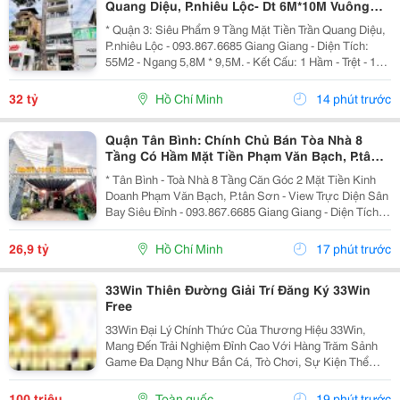
Quang Diệu, P.nhiêu Lộc- Dt 6M*10M Vuông
Đẹp- Nhà 2 Mt Thoáng- Chính Chủ Chào Giá
* Quận 3: Siêu Phẩm 9 Tầng Mặt Tiền Trần Quang Diệu,
Chỉ 32T
P.nhiêu Lộc - 093.867.6685 Giang Giang - Diện Tích:
55M2 - Ngang 5,8M * 9,5M. - Kết Cấu: 1 Hầm - Trệt - 1
Lửng - 5 Tầng - Sân Thượng - Thang Máy. + Tầng Hầm:
Kinh Doanh Giặt Sấy. + Tầng Trệt -...
32 tỷ
Hồ Chí Minh
14 phút trước
Quận Tân Bình: Chính Chủ Bán Tòa Nhà 8
Tầng Có Hầm Mặt Tiền Phạm Văn Bạch, P.tân
Sơn- View Trực Diện Ngắm Máy Bay Đỉnh- Dt
* Tân Bình - Toà Nhà 8 Tầng Căn Góc 2 Mặt Tiền Kinh
Doanh Phạm Văn Bạch, P.tân Sơn - View Trực Diện Sân
Bay Siêu Đỉnh - 093.867.6685 Giang Giang - Diện Tích:
88,4M2 - Ngang 7,5M * 21M. - Kết Cấu: 1 Hầm - 1 Lửng -
6 Tầng - Sân Thượng - Thang Máy...
26,9 tỷ
Hồ Chí Minh
17 phút trước
33Win Thiên Đường Giải Trí Đăng Ký 33Win
Free
33Win Đại Lý Chính Thức Của Thương Hiệu 33Win,
Mang Đến Trải Nghiệm Đỉnh Cao Với Hàng Trăm Sảnh
Game Đa Dạng Như Bắn Cá, Trò Chơi, Sự Kiện Thể
Thao, Xổ Số, Game Bài Và Hơn Thế Nữa. Người Chơi
Còn Nhận Được Nhiều Ưu Đãi Hấp Dẫn Và Phần
100 triệu
Toàn quốc
19 phút trước