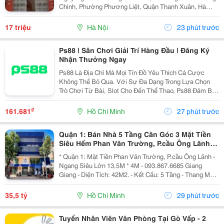
Chinh, Phường Phương Liệt, Quận Thanh Xuân, Hà
Nội. - Nhà Nằm Tại Vị Trí Đẹp, Đường Ô Tô Tránh,
Thuận Tiện Vừa Ở Vừa Kinh Doanh Hoặc Làm Văn...
17 triệu
Hà Nội
23 phút trước
Ps88 | Sân Chơi Giải Trí Hàng Đầu | Đăng Ký
Nhận Thưởng Ngay
Ps88 Là Địa Chỉ Mà Mọi Tín Đồ Yêu Thích Cá Cược
Không Thể Bỏ Qua. Với Sự Đa Dạng Trong Lựa Chọn
Trò Chơi Từ Bài, Slot Cho Đến Thể Thao, Ps88 Đảm Bảo
Mang Đến Những Giây Phút Thư Giãn Đầy Thú Vị Cho
Người Chơi. Chúng Tôi Cam Kết Cung Cấp Dịch Vụ
₫
161.681
Hồ Chí Minh
27 phút trước
Chăm...
Quận 1: Bán Nhà 5 Tầng Căn Góc 3 Mặt Tiền
Siêu Hếm Phan Văn Trường, P.cầu Ông Lãnh-
Dt 13M*4M- Chính Chủ Chào Giá Tốt
* Quận 1: Mặt Tiền Phan Văn Trường, P.cầu Ông Lãnh -
Ngang Siêu Lớn 13,5M * 4M - 093.867.6685 Giang
Giang - Diện Tích: 42M2. - Kết Cấu: 5 Tầng - Thang Máy
- Từ Lầu 2 Xây Vươn Ban Công Ra Rộng 4,5M - Các
Tầng Đều Thiết Kế Làm Vp Cty. - Đang Sẵn...
35,5 tỷ
Hồ Chí Minh
29 phút trước
Tuyển Nhân Viên Văn Phòng Tại Gò Vấp - 2