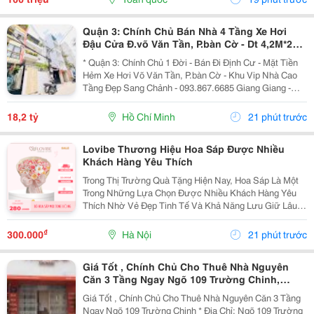
Thưởng Giá Trị....
Quận 3: Chính Chủ Bán Nhà 4 Tầng Xe Hơi
Đậu Cửa Đ.võ Văn Tần, P.bàn Cờ - Dt 4,2M*22M
Sh Vuông Đẹp - Giá Chào Tốt Chỉ 18,2T-
* Quận 3: Chính Chủ 1 Đời - Bán Đi Định Cư - Mặt Tiền
Hẻm Xe Hơi Võ Văn Tần, P.bàn Cờ - Khu Vip Nhà Cao
Tầng Đẹp Sang Chảnh - 093.867.6685 Giang Giang -
Diện Tích: 82M2 - Ngang 3,8M Nở Hậu 4,2M * 22M. -
Kết Cấu: 4 Tầng - Sân Thượng - 4Pn - 5Wc. -...
18,2 tỷ
Hồ Chí Minh
21 phút trước
Lovibe Thương Hiệu Hoa Sáp Được Nhiều
Khách Hàng Yêu Thích
Trong Thị Trường Quà Tặng Hiện Nay, Hoa Sáp Là Một
Trong Những Lựa Chọn Được Nhiều Khách Hàng Yêu
Thích Nhờ Vẻ Đẹp Tinh Tế Và Khả Năng Lưu Giữ Lâu
Dài. Trong Số Những Thương Hiệu Nổi Bật, Lovibe
Đang Dần Trở Thành Cái Tên Được Nhiều Người Lựa
₫
300.000
Hà Nội
21 phút trước
Chọn...
Giá Tốt , Chính Chủ Cho Thuê Nhà Nguyên
Căn 3 Tầng Ngay Ngõ 109 Trường Chinh,
Thanh Xuân, Hà Nội
Giá Tốt , Chính Chủ Cho Thuê Nhà Nguyên Căn 3 Tầng
Ngay Ngõ 109 Trường Chinh * Địa Chỉ: Ngõ 109 Trường