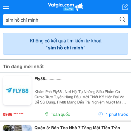
Không có kết quả tìm kiếm từ khoá
"sim hồ chí minh"
Tin đăng mới nhất
Fly88...............
Khám Phá Fly88 , Nơi Hội Tụ Những Siêu Phẩm Cá
Cược Trực Tuyến Hàng Đầu. Với Thiết Kế Hiện Đại Và
Dễ Sử Dụng, Fly88 Mang Đến Trải Nghiệm Mượt Mà Dù
Bạn Chơi Trên Điện Thoại Hay Máy Tính. Điểm Tựa
Niềm Tin Của Người Chơi Nằm Ở Hệ Thống Thanh
0986 *** ***
Toàn quốc
1 phút trước
Toán Rõ...
Quận 3: Bán Tòa Nhà 7 Tầng Mặt Tiền Trần