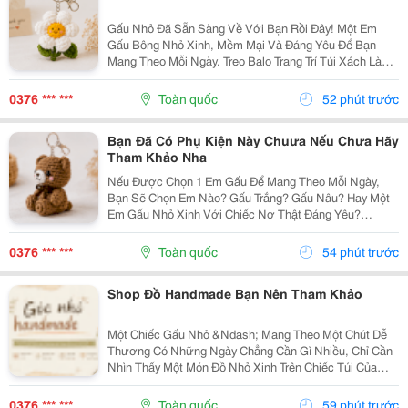
Gấu Nhỏ Đã Sẵn Sàng Về Với Bạn Rồi Đây! Một Em
Gấu Bông Nhỏ Xinh, Mềm Mại Và Đáng Yêu Để Bạn
Mang Theo Mỗi Ngày. Treo Balo Trang Trí Túi Xách Làm
Móc Khóa Tặng Người Bạn Yêu Quý
Gocnhohandmade.com Không Cần Quá Nhiều Phụ
0376 *** ***
Toàn quốc
52 phút trước
Kiện, Chỉ Một Em Gấu...
Bạn Đã Có Phụ Kiện Này Chuưa Nếu Chưa Hãy
Tham Khảo Nha
Nếu Được Chọn 1 Em Gấu Để Mang Theo Mỗi Ngày,
Bạn Sẽ Chọn Em Nào? Gấu Trắng? Gấu Nâu? Hay Một
Em Gấu Nhỏ Xinh Với Chiếc Nơ Thật Đáng Yêu?
Những Chiếc Móc Khóa Gấu Bông Không Chỉ Là Phụ
Kiện Treo Túi Mà Còn Là Một Cách Để Bạn Thêm Chút
0376 *** ***
Toàn quốc
54 phút trước
Cá Tính Vào...
Shop Đồ Handmade Bạn Nên Tham Khảo
Một Chiếc Gấu Nhỏ &Ndash; Mang Theo Một Chút Dễ
Thương Có Những Ngày Chẳng Cần Gì Nhiều, Chỉ Cần
Nhìn Thấy Một Món Đồ Nhỏ Xinh Trên Chiếc Túi Của
Mình Cũng Đủ Thấy Vui Rồi Những Em Móc Khóa Gấu
Bông Được Làm Với Kiểu Dáng Đáng Yêu, Nhỏ Gọn,
0376 *** ***
Toàn quốc
59 phút trước