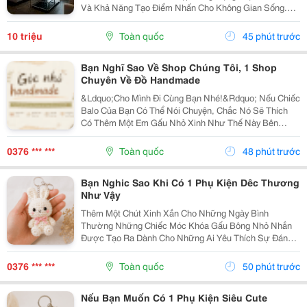
Và Khả Năng Tạo Điểm Nhấn Cho Không Gian Sống.
Với Thiết Kế Tinh Tế Cùng Chất Liệu Da Cao Cấp, Sofa
Không Chỉ Mang Lại Cảm Giác Thoải Mái Mà Còn Thể...
10 triệu
Toàn quốc
45 phút trước
Bạn Nghĩ Sao Về Shop Chúng Tôi, 1 Shop
Chuyên Về Đồ Handmade
&Ldquo;Cho Mình Đi Cùng Bạn Nhé!&Rdquo; Nếu Chiếc
Balo Của Bạn Có Thể Nói Chuyện, Chắc Nó Sẽ Thích
Có Thêm Một Em Gấu Nhỏ Xinh Như Thế Này Bên
Cạnh. Từ Những Buổi Đi Học, Đi Làm, Đi Cà Phê Hay
Những Chuyến Đi Chơi Cuối Tuần, Em Móc Khóa Gấu
0376 *** ***
Toàn quốc
48 phút trước
Bông...
Bạn Nghic Sao Khi Có 1 Phụ Kiện Dêc Thương
Như Vậy
Thêm Một Chút Xinh Xắn Cho Những Ngày Bình
Thường Những Chiếc Móc Khóa Gấu Bông Nhỏ Nhắn
Được Tạo Ra Dành Cho Những Ai Yêu Thích Sự Đáng
Yêu Và Những Món Đồ Có Dấu Ấn Riêng. Từ Chiếc Balo
Đi Học, Túi Xách Đi Chơi Đến Chùm Chìa Khóa Quen
0376 *** ***
Toàn quốc
50 phút trước
Thuộc,...
Nếu Bạn Muốn Có 1 Phụ Kiện Siêu Cute