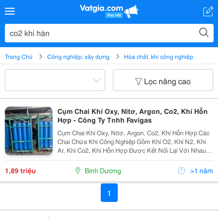
Trang Chủ
Công nghiệp, xây dựng
Hóa chất, khí công nghiệp
Lọc nâng cao
Cụm Chai Khí Oxy, Nitơ, Argon, Co2, Khí Hỗn
Hợp - Công Ty Tnhh Favigas
Cụm Chai Khí Oxy, Nitơ, Argon, Co2, Khí Hỗn Hợp Các
Chai Chứa Khí Công Nghiệp Gồm Khí O2, Khí N2, Khí
Ar, Khí Co2, Khí Hỗn Hợp Được Kết Nối Lại Với Nhau
Thành 1 Nhóm, Gọi Là Cụm Chai Chứa Khí Công
Nghiệp: &Ldquo;Cụm Chai O2, N2,...
1,89 triệu
Bình Dương
>1 năm
1