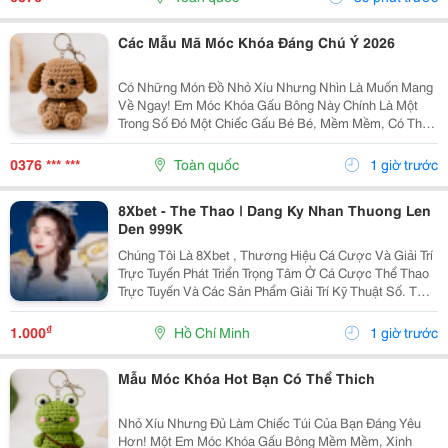
Thích...
Các Mẫu Mã Móc Khóa Đáng Chú Ý 2026
Có Những Món Đồ Nhỏ Xíu Nhưng Nhìn Là Muốn Mang
Về Ngay! Em Móc Khóa Gấu Bông Này Chính Là Một
Trong Số Đó Một Chiếc Gấu Bé Bé, Mềm Mềm, Có Thể
Treo Trên Balo, Túi Xách Hay Chìa Khóa. Mỗi Lần Nhìn
Thấy Lại Thấy Chiếc Túi Của Mình Đáng Yêu Hơn Một...
0376 *** ***
Toàn quốc
1 giờ trước
8Xbet - The Thao | Dang Ky Nhan Thuong Len
Den 999K
Chúng Tôi Là 8Xbet , Thương Hiệu Cá Cược Và Giải Trí
Trực Tuyến Phát Triển Trọng Tâm Ở Cá Cược Thể Thao
Trực Tuyến Và Các Sản Phẩm Giải Trí Kỹ Thuật Số. Từ
Năm 2024, 8Xbet Trở Thành Đối Tác Cá Cược Chính
Thức Tại Khu Vực Châu Á &Ndash; Thái Bình...
₫
1.000
Hồ Chí Minh
1 giờ trước
Mẫu Móc Khóa Hot Bạn Có Thể Thich
Nhỏ Xíu Nhưng Đủ Làm Chiếc Túi Của Bạn Đáng Yêu
Hơn! Một Em Móc Khóa Gấu Bông Mềm Mềm, Xinh