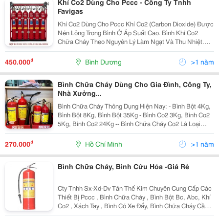
Khí Co2 Dùng Cho Pccc - Công Ty Tnhh
Favigas
Khí Co2 Dùng Cho Pccc Khí Co2 (Carbon Dioxide) Được
Nén Lỏng Trong Bình Ở Áp Suất Cao. Bình Khí Co2
Chữa Cháy Theo Nguyên Lý Làm Ngạt Và Thu Nhiệt.
Khí Co2 Nén Lỏng Ở Nhiệt Độ Thấp Trong Bình Sẽ Làm
Loãng Nồng Độ Oxy Trong Vùng Cháy, Khiến Đám
₫
450.000
Bình Dương
>1 năm
Cháy...
Bình Chữa Cháy Dùng Cho Gia Đình, Công Ty,
Nhà Xưởng...
Bình Chữa Cháy Thông Dụng Hiện Nay: - Bình Bột 4Kg,
Bình Bột 8Kg, Bình Bột 35Kg - Bình Co2 3Kg, Bình Co2
5Kg, Bình Co2 24Kg -- Bình Chữa Cháy Co2 Là Loại
Bình Chữa Cháy Xách Tay Bên Trong Chứa Khí Co2
-790C Được Nén Với Áp Lực Cao, Dùng Để Dập
₫
270.000
Hồ Chí Minh
>1 năm
Bình Chữa Cháy, Bình Cứu Hỏa -Giá Rẻ
Cty Tnhh Sx-Xd-Dv Tân Thế Kim Chuyên Cung Cấp Các
Thiết Bị Pccc , Bình Chữa Cháy , Bình Bột Bc, Abc, Khí
Co2 , Xách Tay , Bình Có Xe Đẩy, Bình Chữa Cháy Cầu
Tự Động. Sản Phẩm Của Công Ty Chúng Tôi Luôn Mang