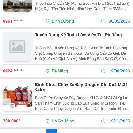
Theo Tiêu Chuẩn Mỹ (Asme Sec. Viii Div.1 2021 Edition)
Hiện Đại, Tân Tiến Nhất Hiện Nay. Dung Tích: 5M3 /
7M3 / 10M3 / 15M3 / 20M3 / 30M3 / 50M3 / 100M3. Áp
Suất Thiết Kế: 22 Bar Áp Suất Làm...
0961 *** ***
Bình Dương
30/05/2026
Tuyển Dụng Kế Toán Làm Việc Tại Đà Nẵng
Thông Báo Tuyển Dụng Kế Toán Công Ty Tnhh Phương
Việt Group Chuyên Sản Xuất Và Cung Cấp Đá Gel, Đá
Khô (Co2) Và Dịch Vụ Vệ Sinh Bằng Bắn Đá Co2, Cần
Tuyển 02 Nhân Viên Kế Toán Làm Việc Tại Đà Nẵng,
Với Thông Tin Như Sau: 1. Vị Trí Tuyển Dụng: N
0924 *** ***
Đà Nẵng
19/08/2025
Bình Chữa Cháy Xe Đẩy Dragon Khí Co2 Mt24
24Kg
Bình Chữa Cháy Xe Đẩy Dragon Khí Co2 Mt24 24Kg Là
Sản Phẩm Chất Lượng Cao Của Công Ty Dragon Fire.
Bình Chữa Cháy Dragon Việt Nam, Có Tem Kiểm Định
Của Bca Cấp Bởi Cục Pccc Cn&Amp;Ch. Bình Chữa
Cháy Xe Đẩy Dragon Khí Co2 Mt24 24Kg Được Gắn
₫
700.000
Hồ Chí Minh
19/11/2025
Trên...