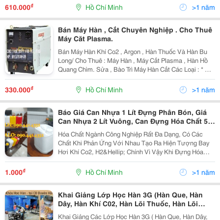
Dưới Áp Suất Cao Nên Luôn Ở Dạng Lỏng. Trọng
₫
610.000
Hồ Chí Minh
>1 năm
Lượng...
Bán Máy Hàn , Cắt Chuyên Nghiệp . Cho Thuê
Máy Căt Plasma.
Bán Máy Hàn Khí Co2 , Argon , Hàn Thuốc Và Hàn Bu
Long/ Cho Thuê : Máy Hàn , Máy Cắt Plasma , Hàn Hồ
Quang Chìm. Sửa , Bào Trì Máy Hàn Cắt Các Loại : * Cắt
Plasma 40-200A * Máy Hàn Co2 : * Máy Hàn Bulong
₫
330.000
Hồ Chí Minh
>1 năm
Báo Giá Can Nhựa 1 Lít Đựng Phân Bón, Giá
Can Nhựa 2 Lít Vuông, Can Đựng Hóa Chất 5
Lít Vuông, Tròn Tại Tphcm
Hóa Chất Ngành Công Nghiệp Rất Đa Dạng, Có Các
Chất Khi Phản Ứng Với Nhau Tạo Ra Hiện Tượng Bay
Hơi Khí Co2, H2&Hellip; Chính Vì Vậy Khi Đựng Hóa
Chất Này Trong Can Cần Phải Sử Dụng Nắp Có Lỗ Để
Thoát Khí Cung Cấp Can Nhựa Dung Tích Nhỏ 1 Lít, 2...
₫
1.000
Hồ Chí Minh
>1 năm
Khai Giảng Lớp Học Hàn 3G (Hàn Que, Hàn
Dây, Hàn Khí C02, Hàn Lõi Thuốc, Hàn Lõi
Đặc,...)
Khai Giảng Các Lớp Học Hàn 3G ( Hàn Que, Hàn Dây,