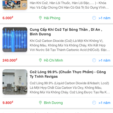
Hàn Khí Co2, Hàn Lõi Thuốc, Hàn Lõi Đặc,.... ) - Khóa
Học Và Cấp Chứng Chỉ Hàn Có Giá Trị Sử Dụng Vĩnh
Viễn Trên Toàn Quốc - Đào Tạo : Hàn Mag, Hàn Mig,Hàn
Hồ Quang Tay, Hàn Tig,... Có Dạy Và Tổ...
₫
6.000
Hải Phòng
>1 năm
Cung Cấp Khí Co2 Tại Sóng Thần , Dĩ An ,
Bình Dương
Khí Co2 Carbon Dioxide (Co2) Là Một Khí Không Vị,
Không Màu, Không Mùi Và Không Cháy, Khi Kết Hợp
Với Nước Sẽ Tạo Thành Carbonic Acid (H2Co3). Đặc
Tính Đặc Biệt Của Carbon Dioxide Là Tính Trơ Và Độ
Hòa Tan Trong Nước Cao Nên Co2 Là Một Khí Hỗ Trợ
₫
240.000
Hồ Chí Minh
>1 năm
Co2 Lỏng 99.9% (Chuẩn Thực Phẩm) - Công
Ty Tnhh Favigas
Co2 Lỏng 99.9% (Liquid Carbon Dioxide &Ndash; Lco2)
Là Một Hợp Chất Của Carbon Và Oxy, Không Màu,
Không Mùi Và Không Cháy. Co2 Lỏng Được Tạo Ra Khi
Khí Co2 Được Nén Dưới Áp Suất Cao Và Làm Lạnh Với
Nhiệt Độ Co2 Lỏng Dưới Điểm Tới Hạn Của Nó. Ứng...
₫
9.800
Bình Dương
>1 năm