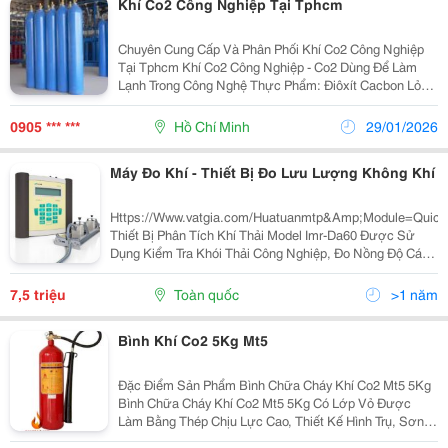
Khí Co2 Công Nghiệp Tại Tphcm
Chuyên Cung Cấp Và Phân Phối Khí Co2 Công Nghiệp
Tại Tphcm Khí Co2 Công Nghiệp - Co2 Dùng Để Làm
Lạnh Trong Công Nghệ Thực Phẩm: Điôxít Cacbon Lỏng
Và Rắn Là Chất Làm Lạnh Quan Trọng, Đặc Biệt Là
Trong Công Nghiệp Thực Phẩm , Chúng Tham Gia
0905 *** ***
Hồ Chí Minh
29/01/2026
Máy Đo Khí - Thiết Bị Đo Lưu Lượng Không Khí
Https://Www.vatgia.com/Huatuanmtp&Amp;Module=
Thiết Bị Phân Tích Khí Thải Model Imr-Da60 Được Sử
Dụng Kiểm Tra Khói Thải Công Nghiệp, Đo Nồng Độ Các
Khí Co2,Co,O2, No2,So2... Model: Imr-Da60
7,5 triệu
Toàn quốc
>1 năm
Bình Khí Co2 5Kg Mt5
Đặc Điểm Sản Phẩm Bình Chữa Cháy Khí Co2 Mt5 5Kg
Bình Chữa Cháy Khí Co2 Mt5 5Kg Có Lớp Vỏ Được
Làm Bằng Thép Chịu Lực Cao, Thiết Kế Hình Trụ, Sơn
Màu Đỏ, Bên Trong Là Khí Co2 Được Nén Vào Bình