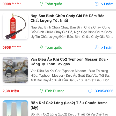
Lại Cho Quý Khách Độ An Toàn &Ndash; Bảo...
0908 *** ***
Toàn quốc
>1 năm
Nạp Sạc Bình Chữa Cháy Giá Rẻ Đảm Bảo
Chất Lượng Tốt Nhất
Nạp Sạc Bình Chữa Cháy, Bán Bình Chữa Cháy, Cung
Cấp Bình Chữa Cháy Giá Rẻ, Nạp Sạc Bình Chữa Cháy
Uy Tín Chất Lượng Đảm Bảo, Bình Chữa Cháy Giá Rẻ
Tại Đồng Nai,Bình Cầu Tự Động, Bình Bộ Mfz4, Bình
Bột Mfz8, Bình Bột Mfzt35, Bình Khí Co2 ...... Sỉ Và...
0908 *** ***
Toàn quốc
>1 năm
Van Điều Áp Khí Co2 Typhoon Messer Đức -
Công Ty Tnhh Favigas
Van Điều Áp Khí Co2 Typhoon Messer - Đức Thương
Hiệu: Typhoon Messer - Đức Áp Suất Đầu Vào Tối Đa:
100 Bar Dãy Áp Xuất Đầu Ra: 0 - 10 Bar Vật Liệu: Đồng
Thau Bảo Hành: 12 Tháng Van Điều Áp Khí Co2 Typhoon
Được Tập Đoàn Messer - Đức Sản...
2,38 triệu
Bình Dương
30/05/2026
Bồn Khí Co2 Lỏng (Lco2) Tiêu Chuẩn Asme
(Mỹ)
Bồn Khí Co2 Lỏng (Lco2) Được Thiết Kế Và Chế Tạo