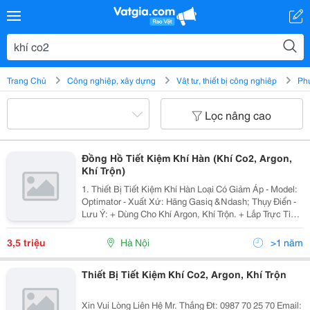
Trang Chủ
Công nghiệp, xây dựng
Vật tư, thiết bị công nghiệp
Phụ
Lọc nâng cao
Đồng Hồ Tiết Kiệm Khí Hàn (Khí Co2, Argon,
Khí Trộn)
1. Thiết Bị Tiết Kiệm Khí Hàn Loại Có Giảm Áp - Model:
Optimator - Xuất Xứ: Hãng Gasiq &Ndash; Thụy Điển -
Lưu Ý: + Dùng Cho Khí Argon, Khí Trộn. + Lắp Trực Tiếp
Vào Chai Khí Thay Cho Đồng Hồ Khí Thông Thường.
Tiết Kiệm Được 43% - 5
3,5 triệu
Hà Nội
>1 năm
Thiết Bị Tiết Kiệm Khí Co2, Argon, Khí Trộn
Xin Vui Lòng Liên Hệ Mr. Thắng Đt: 0987 70 25 70 Email: