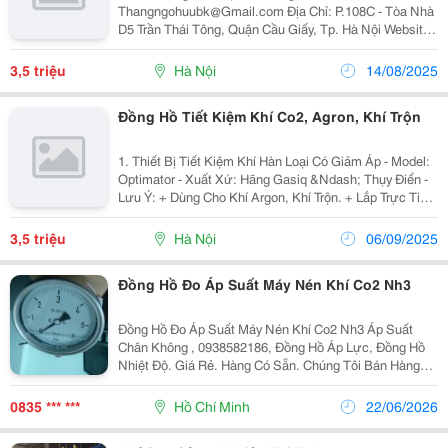
Thangngohuubk@Gmail.com Địa Chỉ: P.108C - Tòa Nhà
D5 Trần Thái Tông, Quận Cầu Giấy, Tp. Hà Nội Website:
Http://Weldtec.com.vn/ 1. Thiết Bị Tiết Kiệm Khí Hàn
Loại Có Giảm Áp - M
3,5 triệu
Hà Nội
14/08/2025
Đồng Hồ Tiết Kiệm Khí Co2, Agron, Khí Trộn
1. Thiết Bị Tiết Kiệm Khí Hàn Loại Có Giảm Áp - Model:
Optimator - Xuất Xứ: Hãng Gasiq &Ndash; Thụy Điển -
Lưu Ý: + Dùng Cho Khí Argon, Khí Trộn. + Lắp Trực Tiếp
Vào Chai Khí Thay Cho Đồng Hồ Khí Thông Thường.
Tiết Kiệm Được 43% - 5
3,5 triệu
Hà Nội
06/09/2025
Đồng Hồ Đo Áp Suất Máy Nén Khí Co2 Nh3
Đồng Hồ Đo Áp Suất Máy Nén Khí Co2 Nh3 Áp Suất
Chân Không , 0938582186, Đồng Hồ Áp Lực, Đồng Hồ
Nhiệt Độ. Giá Rẻ. Hàng Có Sẵn. Chúng Tôi Bán Hàng
Trên Toàn Quốc. Thông Số Kỹ Thuật: Dùng Cho Ngành
Nước, Hóa Chất, Lò Hơi, Thực Phẩm, Nước Giải Khát
0835 *** ***
Hồ Chí Minh
22/06/2026
Size