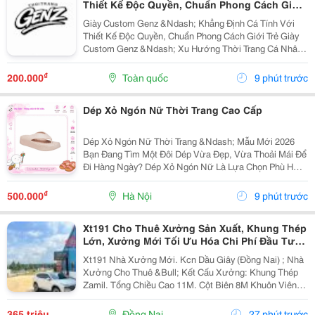
Thiết Kế Độc Quyền, Chuẩn Phong Cách Giới
Trẻ
Giày Custom Genz &Ndash; Khẳng Định Cá Tính Với
Thiết Kế Độc Quyền, Chuẩn Phong Cách Giới Trẻ Giày
Custom Genz &Ndash; Xu Hướng Thời Trang Cá Nhân
Hóa Dẫn Đầu Năm 2026 Trong Thời Đại Mà Thời Trang
Không Còn Chỉ Dừng Lại Ở Việc Mặc Đẹp, Việc Thể...
₫
200.000
Toàn quốc
9 phút trước
Dép Xỏ Ngón Nữ Thời Trang Cao Cấp
Dép Xỏ Ngón Nữ Thời Trang &Ndash; Mẫu Mới 2026
Bạn Đang Tìm Một Đôi Dép Vừa Đẹp, Vừa Thoải Mái Để
Đi Hàng Ngày? Dép Xỏ Ngón Nữ Là Lựa Chọn Phù Hợp
Cho Những Ngày Đi Chơi, Đi Biển, Dạo Phố Hoặc Sử
Dụng Thường Xuyên. ✅ Thiết Kế Thanh Lịch, Trẻ...
₫
500.000
Hà Nội
9 phút trước
Xt191 Cho Thuê Xưởng Sản Xuất, Khung Thép
Lớn, Xưởng Mới Tối Ưu Hóa Chi Phí Đầu Tư
Sx
Xt191 Nhà Xưởng Mới. Kcn Dầu Giây (Đồng Nai) ; Nhà
Xưởng Cho Thuê &Bull; Kết Cấu Xưởng: Khung Thép
Zamil. Tổng Chiều Cao 11M. Cột Biên 8M Khuôn Viên
4700M2 ( 42M X 112M ) &Bull; Dt Nx Sản Xuất : 38M X
91M ( 3480 M&Sup2; ) &Bull; Dt Văn Phòng...
365 triệu
Đồng Nai
27 phút trước