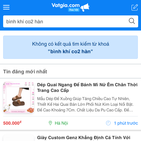
Không có kết quả tìm kiếm từ khoá
"bình khí co2 hàn"
Tin đăng mới nhất
Dép Quai Ngang Đế Bánh Mì Nữ Êm Chân Thời
Trang Cao Cấp
Mẫu Dép Đế Xuồng Giúp Tăng Chiều Cao Tự Nhiên,
Thiết Kế Hai Quai Bản Lớn Phối Nút Kim Loại Nổi Bật.
Đế Cao Khoảng 7Cm. Chất Liệu Da Pu Cao Cấp. Đế
Chống Trượt. Êm Chân Khi Mang Lâu. Thích Hợp Đi
Làm, Đi Tiệc, Đi Chơi. ✔ Có Nhiều Size.
₫
500.000
Hà Nội
1 phút trước
Giày Custom Genz Khẳng Định Cá Tính Với