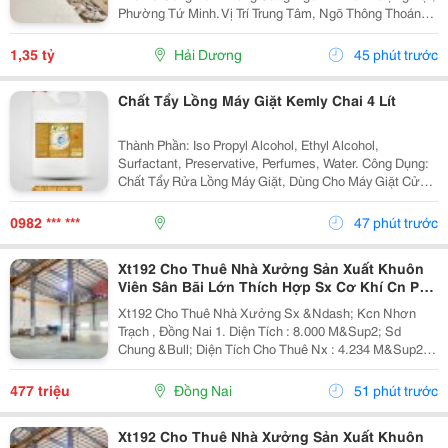
Phường Tứ Minh. Vị Trí Trung Tâm, Ngõ Thông Thoáng,
Bán Kính 300M Đầy Đủ Chợ Dân Sinh, Trường Học Các
Cấp Và Khu Công Nghiệp Đại An. Khu Vực Dân...
1,35 tỷ
Hải Dương
45 phút trước
Chất Tẩy Lồng Máy Giặt Kemly Chai 4 Lít
Thành Phần: Iso Propyl Alcohol, Ethyl Alcohol,
Surfactant, Preservative, Perfumes, Water. Công Dụng:
Chất Tẩy Rửa Lồng Máy Giặt, Dùng Cho Máy Giặt Cửa
Trên, Máy Giặt Cửa Trước. Cách Dùng: Sử Dụng Từ 5-
10 Gam/Lít. Nếu Máy Giặt 7 Kg Thì Chọn Mức...
0982 *** ***
47 phút trước
Xt192 Cho Thuê Nhà Xưởng Sản Xuất Khuôn
Viên Sân Bãi Lớn Thích Hợp Sx Cơ Khí Cn Phụ
Trợ
Xt192 Cho Thuê Nhà Xưởng Sx &Ndash; Kcn Nhơn
Trạch , Đồng Nai 1. Diện Tích : 8.000 M&Sup2; Sd
Chung &Bull; Diện Tích Cho Thuê Nx : 4.234 M&Sup2; (
58M X 73M ) &Bull; Văn Phòng 100 M&Sup2; Trong
Xưởng Kết Cấu Xưởng Chuẩn Kcn, Nền Bê Tông
477 triệu
Đồng Nai
51 phút trước
Chịu...
Xt192 Cho Thuê Nhà Xưởng Sản Xuất Khuôn