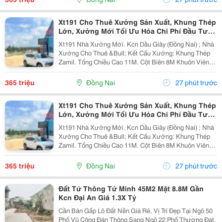
Xt191 Cho Thuê Xưởng Sản Xuất, Khung Thép
Lớn, Xưởng Mới Tối Ưu Hóa Chi Phí Đầu Tư
Sx
Xt191 Nhà Xưởng Mới. Kcn Dầu Giây (Đồng Nai) ; Nhà
Xưởng Cho Thuê &Bull; Kết Cấu Xưởng: Khung Thép
Zamil. Tổng Chiều Cao 11M. Cột Biên 8M Khuôn Viên
4700M2 ( 42M X 112M ) &Bull; Dt Nx Sản Xuất : 38M X
91M ( 3480 M&Sup2; ) &Bull; Dt Văn Phòng...
365 triệu
Đồng Nai
27 phút trước
Xt191 Cho Thuê Xưởng Sản Xuất, Khung Thép
Lớn, Xưởng Mới Tối Ưu Hóa Chi Phí Đầu Tư
Sx
Xt191 Nhà Xưởng Mới. Kcn Dầu Giây (Đồng Nai) ; Nhà
Xưởng Cho Thuê &Bull; Kết Cấu Xưởng: Khung Thép
Zamil. Tổng Chiều Cao 11M. Cột Biên 8M Khuôn Viên
4700M2 ( 42M X 112M ) &Bull; Dt Nx Sản Xuất : 38M X
91M ( 3480 M&Sup2; ) &Bull; Dt Văn Phòng...
365 triệu
Đồng Nai
27 phút trước
Đất Tứ Thông Tứ Minh 45M2 Mặt 8.8M Gần
Kcn Đại An Giá 1.3X Tỷ
Cần Bán Gấp Lô Đất Nền Giá Rẻ, Vị Trí Đẹp Tại Ngõ 50
Phố Vũ Công Đán Thông Sang Ngõ 22 Phố Thượng Đạt,