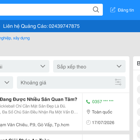
Đăng tin
Liên hệ Quảng Cáo: 02439747875
nghiệp, xây dựng
B
Khoảng giá
ll Đang Được Nhiều Sân Quan Tâm?
0357 *** ***
ckleball Chỉ Cần Mặt Sân Đẹp Là Đủ.
Toàn quốc
, Đa Số Chủ Sân Đều Nhận Ra Một Vấn Đề
óng Trở Nên Lộn Xộn. Vợt Đặt Dưới
17/07/2026
i Nước Để...
ạm Văn Chiêu, P.9, Gò Vấp, Tp.hcm