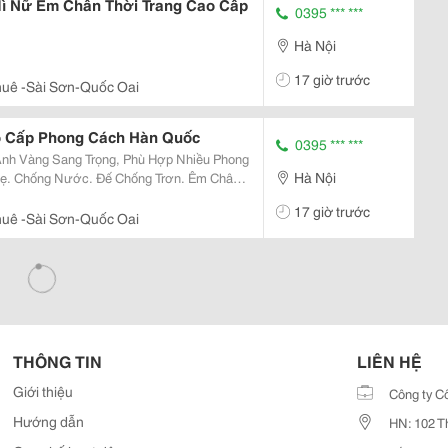
ì Nữ Êm Chân Thời Trang Cao Cấp
0395 *** ***
Hà Nội
17 giờ trước
uê -Sài Sơn-Quốc Oai
o Cấp Phong Cách Hàn Quốc
0395 *** ***
nh Vàng Sang Trọng, Phù Hợp Nhiều Phong
Hà Nội
Bền Đẹp. Thích Hợp Đi Biển, Đi Dạo, Sử Dụng Hằng Ngày. ✔ Có Nhiều Size.
17 giờ trước
uê -Sài Sơn-Quốc Oai
THÔNG TIN
LIÊN HỆ
Giới thiệu
Công ty C
Hướng dẫn
HN: 102 T