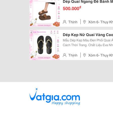
Dép Quai Ngang Đế Bánh M
₫
500.000
Thịnh
Xóm 6- Thụy Kh
Dép Kẹp Nữ Quai Vàng Ca
Mẫu Dép Kẹp Màu Đen Phối Quai Á
Cách Thời Trang. Chất Liệu Eva Nhẹ. Chống Nước. Đế Chống Trơn. Êm Chân,
Thịnh
Xóm 6- Thụy Kh