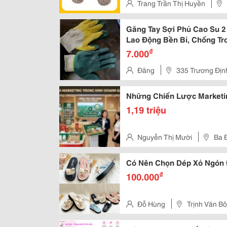
Trang Trần Thị Huyền
Găng Tay Sợi Phủ Cao Su 2
Lao Động Bền Bỉ, Chống Tr
₫
7.000
Đăng
335 Trương Địn
Những Chiến Lược Marketi
1,19 triệu
Nguyễn Thị Mười
Ba 
Có Nên Chọn Dép Xỏ Ngón
₫
100.000
Đỗ Hùng
Trịnh Văn Bô