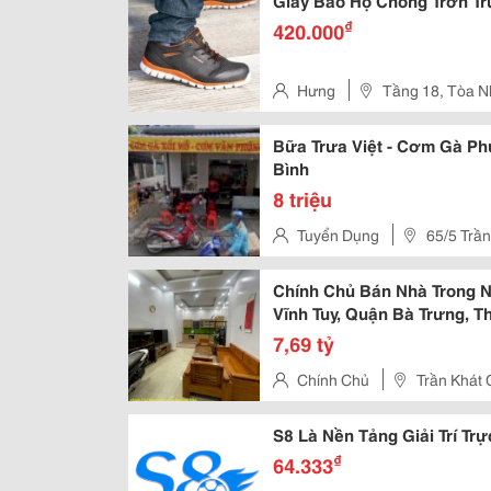
Giày Bảo Hộ Chống Trơn Tr
₫
420.000
Hưng
Tầng 18, Tòa N
P.nguyễn Thái Bình, Quận 1, T
Bữa Trưa Việt - Cơm Gà Ph
Bình
8 triệu
Tuyển Dụng
65/5 Trần
Bình Cũ)
Chính Chủ Bán Nhà Trong 
Vĩnh Tuy, Quận Bà Trưng, T
7,69 tỷ
Chính Chủ
Trần Khát 
S8 Là Nền Tảng Giải Trí Trự
₫
64.333