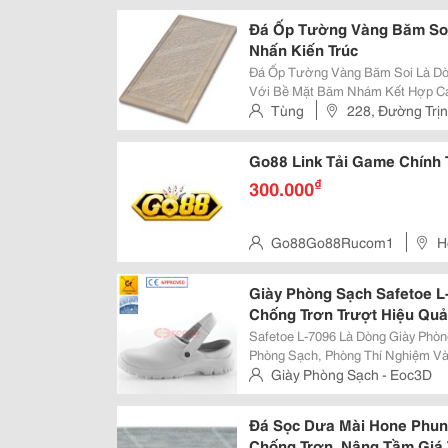
Đá Ốp Tường Vàng Băm Soi 
Nhấn Kiến Trúc
Đá Ốp Tường Vàng Băm Soi Là Dò
Với Bề Mặt Băm Nhám Kết Hợp Cá
Gam Màu Vàng Tự Nhiên Mang Đến
Tùng
228, Đường Trị
Bề Mặt Băm Soi Giúp Công Trình C
Tỉnh Thanh Hóa
Go88 Link Tải Game Chính
₫
300.000
Go88Go88Rucom1
H
Giày Phòng Sạch Safetoe L
Chống Trơn Trượt Hiệu Quả
Safetoe L-7096 Là Dòng Giày Phò
Phòng Sạch, Phòng Thí Nghiệm Và
Chuẩn An Toàn Cao. ✅ Chống Tĩnh Điện Esd Hiệu Quả ✅ Mũi Thép Chịu Lực
Giày Phòng Sạch - Eoc3D
200J Bảo Vệ Bàn
Đá Sọc Dưa Mài Hone Phun 
Chống Trơn, Nâng Tầm Giá T