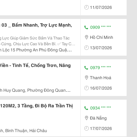
11/07/2026
 03 _ Bấm Nhanh, Trợ Lực Mạnh,
0909 *** ***
Hồ Chí Minh
 Cứng, Chịu Lực Cao Và Bền Bỉ. ✅ Tay Cầm
13/07/2026
ầm Nắm Chắc Chắn. ✅ Bấm Chì Nhanh, Tạo
h Lộc 15 Phường An Phú Đông Quận
ết Kế Gọn...
iền - Tinh Tế, Chống Trơn, Nâng
0979 *** ***
Thanh Hoá
16/07/2026
nh Huy Quang, Phường Đông Quang,
120M2, 3 Tầng, Đi Bộ Ra Trần Thị
0934 *** ***
Đà Nẵng
17/07/2026
h, Bình Thuận, Hải Châu