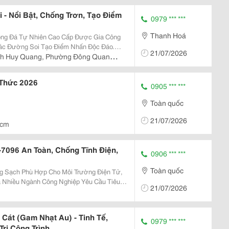
- Nổi Bật, Chống Trơn, Tạo Điểm
0979 *** ***
Thanh Hoá
ng Đá Tự Nhiên Cao Cấp Được Gia Công
c Đường Soi Tạo Điểm Nhấn Độc Đáo.
21/07/2026
 Cảm Giác Ấm Áp, Sang Trọng, Trong Khi
nh Huy Quang, Phường Đông Quang,
ó Chiều Sâu Và Vẻ...
 Thức 2026
0905 *** ***
Toàn quốc
21/07/2026
cm
-7096 An Toàn, Chống Tĩnh Điện,
0906 *** ***
Toàn quốc
ng Sạch Phù Hợp Cho Môi Trường Điện Tử,
 Nhiều Ngành Công Nghiệp Yêu Cầu Tiêu
21/07/2026
 Chân Tối Ưu ✅ Chất...
Cát (Gam Nhạt Au) - Tinh Tế,
0979 *** ***
rị Công Trình