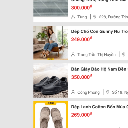
₫
300.000
Tùng
228, Đường Trị
Tỉnh Thanh Hóa
Dép Chó Con Gunny Nữ Tro
₫
249.000
Trang Trần Thị Huyền
Bán Giày Bảo Hộ Nam Bền Đ
₫
350.000
Công Phong
Số 19, N
Khai - Q
Dép Lanh Cotton Bốn Mùa 
₫
269.000