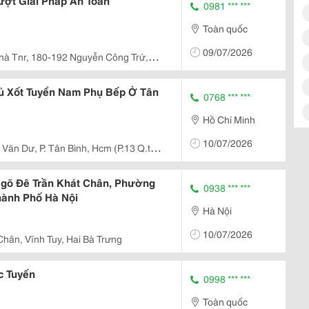
ượt Giải Pháp An Toàn
0981 *** ***
Toàn quốc
09/07/2026
hà Tnr, 180-192 Nguyễn Công Trứ,
phcm
ủ Xốt Tuyển Nam Phụ Bếp Ở Tân
0768 *** ***
Hồ Chí Minh
10/07/2026
 Văn Dư, P. Tân Bình, Hcm (P.13 Q.tân
Ngõ Đê Trần Khát Chân, Phường
0938 *** ***
hành Phố Hà Nội
Hà Nội
10/07/2026
Chân, Vĩnh Tuy, Hai Bà Trưng
c Tuyến
0998 *** ***
Toàn quốc