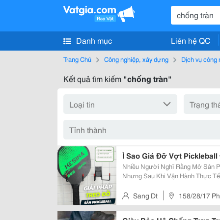
Danh mục
Liên hệ QC
Trang Chủ
Công nghiệp, xây dựng
Dịch vụ công 
Kết quả tìm kiếm
"chống tràn"
Ì Sao Giá Đỡ Vợt Pickleba
Nhiều Người Nghĩ Rằng Mở Sân Pi
Nhưng Sau Khi Vận Hành Thực Tế
Khá Giống Nhau: Khu Vực Nghỉ Nhanh Ch
Đất, Balo Treo Tạm Lên Lưới, Cha
Sang Dt
158/28/17 Ph