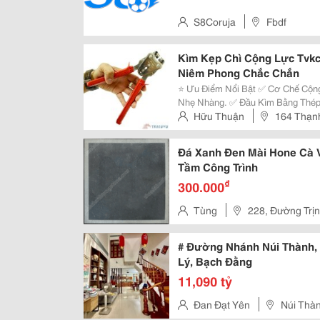
S8Coruja
Fbdf
Kìm Kẹp Chì Cộng Lực Tvkc
Niêm Phong Chắc Chắn
⭐ Ưu Điểm Nổi Bật ✅ Cơ Chế Cộng Lực Giúp Giảm Sức Bấm Và Thao Tác
Nhẹ Nhàng. ✅ Đầu Kìm Bằng Thép
Bọc Cao Su Chống Trơn Trượt, C
Hữu Thuận
164 Thạn
Mối Bấm Đều Và Chắc Chắn. ✅ Thi
12 Tp.hcm
Đá Xanh Đen Mài Hone Cà V
Tầm Công Trình
₫
300.000
Tùng
228, Đường Trị
Tỉnh Thanh Hóa
# Đường Nhánh Núi Thành, 
Lý, Bạch Đằng
11,090 tỷ
Đan Đạt Yên
Núi Thàn