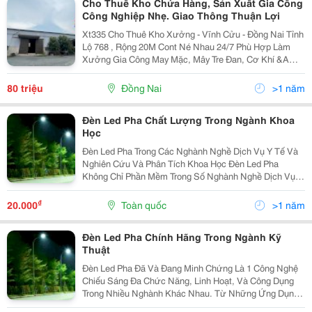
Cho Thuê Kho Chứa Hàng, Sản Xuất Gia Công
Công Nghiệp Nhẹ. Giao Thông Thuận Lợi
Xt335 Cho Thuê Kho Xưởng - Vĩnh Cửu - Đồng Nai Tỉnh
Lộ 768 , Rộng 20M Cont Né Nhau 24/7 Phù Hợp Làm
Xưởng Gia Công May Mặc, Mây Tre Đan, Cơ Khí &Amp;
Kho Hàng. Diện Tích Xây Dựng 34 X 60 ( 2000M2 ) - Kết
Cấu Thép Tiền Chế, Cao Ráo. - 1 Cửa...
80 triệu
Đồng Nai
>1 năm
Đèn Led Pha Chất Lượng Trong Ngành Khoa
Học
Đèn Led Pha Trong Các Nghành Nghề Dịch Vụ Y Tế Và
Nghiên Cứu Và Phân Tích Khoa Học Đèn Led Pha
Không Chỉ Phần Mềm Trong Số Nghành Nghề Dịch Vụ
Như Chiếu Sáng Công Cộng, Công Nghiệp, Giải Trí Mà
Còn Đóng Vai Trò Quan Trọng Trong Số Nghành Y Tế
₫
20.000
Toàn quốc
>1 năm
Và...
Đèn Led Pha Chính Hãng Trong Ngành Kỹ
Thuật
Đèn Led Pha Đã Và Đang Minh Chứng Là 1 Công Nghệ
Chiếu Sáng Đa Chức Năng, Linh Hoạt, Và Công Dụng
Trong Nhiều Nghành Khác Nhau. Từ Những Ứng Dụng
Chiếu Sáng Công Cộng, Công Nghiệp, Sport, Giải Trí,