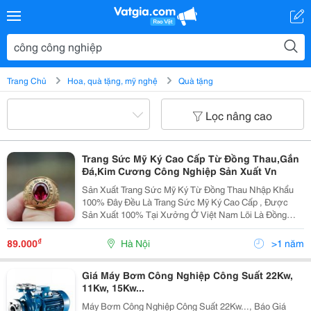
Trang Chủ
Hoa, quà tặng, mỹ nghệ
Quà tặng
Lọc nâng cao
Trang Sức Mỹ Ký Cao Cấp Từ Đồng Thau,Gắn
Đá,Kim Cương Công Nghiệp Sản Xuất Vn
Sản Xuất Trang Sức Mỹ Ký Từ Đồng Thau Nhập Khẩu
100% Đây Đều Là Trang Sức Mỹ Ký Cao Cấp , Được
Sản Xuất 100% Tại Xưởng Ở Việt Nam Lõi Là Đồng
Thau , Được Phủ Một Lớp Xi Trắng Hoặc Màu Ở Ngoài,
Đảm Bảo Không Gây Kích Ứng . Đồ Đồng Việt Có 2 Loại
₫
89.000
Hà Nội
>1 năm
Giá Máy Bơm Công Nghiệp Công Suất 22Kw,
11Kw, 15Kw...
Máy Bơm Công Nghiệp Công Suất 22Kw..., Báo Giá