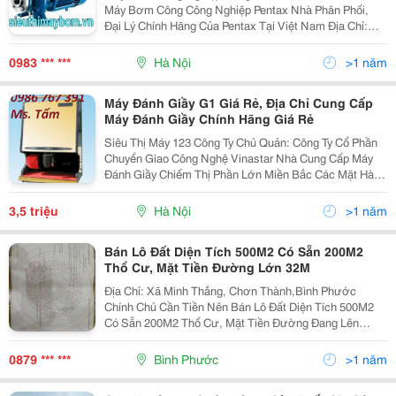
Máy Bơm Công Công Nghiệp Pentax Nhà Phân Phối,
Đại Lý Chính Hãng Của Pentax Tại Việt Nam Địa Chỉ:
Siêu Thị Máy Bơm (238 Nguyễn Xiển, Thanh Xuân, Hà
Nội ) Hotline : Thu Ngân 0983 .480.896 ( Pkd ) Công Ty
0983 *** ***
Hà Nội
>1 năm
Máy Đánh Giầy G1 Giá Rẻ, Địa Chỉ Cung Cấp
Máy Đánh Giầy Chính Hãng Giá Rẻ
Siêu Thị Máy 123 Công Ty Chủ Quản: Công Ty Cổ Phần
Chuyển Giao Công Nghệ Vinastar Nhà Cung Cấp Máy
Đánh Giầy Chiếm Thị Phần Lớn Miền Bắc Các Mặt Hàng
Gia Công Công Nghiệp: Máy Đánh Giầy, Máy Rửa Xe,
Máy Phát Điện , Máy Nổ Ngô, Máy Nổ Gạo..
3,5 triệu
Hà Nội
>1 năm
Bán Lô Đất Diện Tích 500M2 Có Sẵn 200M2
Thổ Cư, Mặt Tiền Đường Lớn 32M
Địa Chỉ: Xã Minh Thắng, Chơn Thành,Bình Phước
Chính Chủ Cần Tiền Nên Bán Lô Đất Diện Tích 500M2
Có Sẵn 200M2 Thổ Cư, Mặt Tiền Đường Đang Lên
Nhựa 32 ,Huyện Chơn Thành Giá 1Tỷ5 Còn Thương
Lượng Đất Thuộc Khu Công Công Nghiệp Becamex
0879 *** ***
Bình Phước
>1 năm
Đang Quy Hoạch...