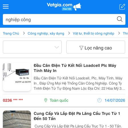
Trang Chủ
Công nghiệp, xây dựng
Vật tư, thiết bị công nghiệp
Thi
Lọc nâng cao
Đầu Cân Điện Tử Kết Nối Loadcell Plc Máy
Tính Máy In
Đầu Cân Điện Tử Kết Nối Loadcell, Plc, Máy Tính, Máy
In , Đáp Ứng Mọi Hệ Thống Cân Công Nghiệp. Công Ty
Tnhh Điện Tử Tự Động Nam Lộc Địa Chỉ: 22 Hòa Mỹ 3,
Phường Hòa Minh, Tp. Đà Nẵng ☎️ Hotline: 0983 171
808 | 02363 768 924 Email:...
0236 *** ***
Toàn quốc
14/07/2026
Cung Cấp Và Lắp Đặt Pa Lăng Cẩu Trục Từ 1
Đến 50 Tấn
️ Cung Cấp Và Lắp Đặt Pa Lăng Cẩu Trục Từ 1 - 50 Tấn.