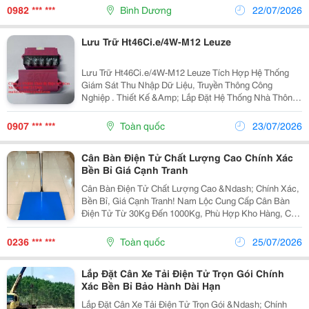
Đào Tạo Từ Đầu Thu Nhập: 8 - 15 Triệu/Tháng (...
0982 *** ***
Bình Dương
22/07/2026
Lưu Trữ Ht46Ci.e/4W-M12 Leuze
Lưu Trữ Ht46Ci.e/4W-M12 Leuze Tích Hợp Hệ Thống
Giám Sát Thu Nhập Dữ Liệu, Truyền Thông Công
Nghiệp . Thiết Kế &Amp; Lắp Đặt Hệ Thống Nhà Thông
Minh Trong Công Nghiệp. Công Ty Tnhh Thiết Bị Điện Mỹ
Kim, Http://Thietbidienmykim.com/ Chuyên...
0907 *** ***
Toàn quốc
23/07/2026
Cân Bàn Điện Tử Chất Lượng Cao Chính Xác
Bền Bỉ Giá Cạnh Tranh
Cân Bàn Điện Tử Chất Lượng Cao &Ndash; Chính Xác,
Bền Bỉ, Giá Cạnh Tranh! Nam Lộc Cung Cấp Cân Bàn
Điện Tử Từ 30Kg Đến 1000Kg, Phù Hợp Kho Hàng, Cửa
Hàng, Xưởng Sản Xuất Và Doanh Nghiệp. Công Ty
Tnhh Điện Tử Tự Động Nam Lộc Địa Chỉ: 22 Hòa Mỹ...
0236 *** ***
Toàn quốc
25/07/2026
Lắp Đặt Cân Xe Tải Điện Tử Trọn Gói Chính
Xác Bền Bỉ Bảo Hành Dài Hạn
Lắp Đặt Cân Xe Tải Điện Tử Trọn Gói &Ndash; Chính