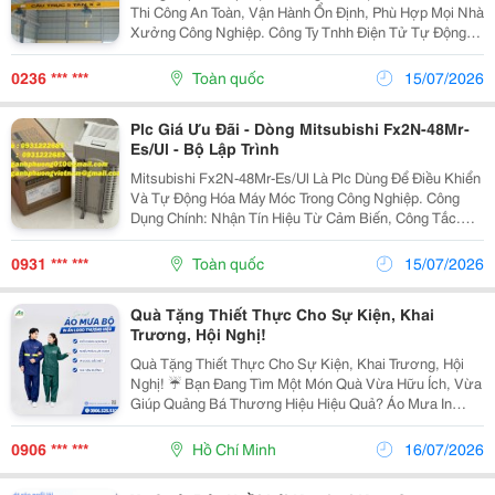
Thi Công An Toàn, Vận Hành Ổn Định, Phù Hợp Mọi Nhà
Xưởng Công Nghiệp. Công Ty Tnhh Điện Tử Tự Động
Nam Lộc Địa Chỉ: 22 Hòa Mỹ 3, Phường Hòa Minh, Tp.
Đà Nẵng ☎️ Hotline: 0983 171 808 | 02363...
0236 *** ***
Toàn quốc
15/07/2026
Plc Giá Ưu Đãi - Dòng Mitsubishi Fx2N-48Mr-
Es/Ul - Bộ Lập Trình
Mitsubishi Fx2N-48Mr-Es/Ul Là Plc Dùng Để Điều Khiển
Và Tự Động Hóa Máy Móc Trong Công Nghiệp. Công
Dụng Chính: Nhận Tín Hiệu Từ Cảm Biến, Công Tắc.
Điều Khiển Động Cơ, Băng Tải, Van Điện Từ, Đèn Báo.
Tự Động Hóa Quy Trình Vận Hành Của Máy. Kết Nối...
0931 *** ***
Toàn quốc
15/07/2026
Quà Tặng Thiết Thực Cho Sự Kiện, Khai
Trương, Hội Nghị!
Quà Tặng Thiết Thực Cho Sự Kiện, Khai Trương, Hội
Nghị! ☔ Bạn Đang Tìm Một Món Quà Vừa Hữu Ích, Vừa
Giúp Quảng Bá Thương Hiệu Hiệu Quả? Áo Mưa In
Logo Theo Yêu Cầu Là Lựa Chọn Được Nhiều Doanh
Nghiệp, Công Đoàn Và Tổ Chức Tin Dùng. ✔️ In Logo,...
0906 *** ***
Hồ Chí Minh
16/07/2026