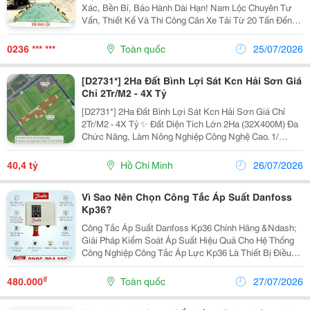
Xác, Bền Bỉ, Bảo Hành Dài Hạn! Nam Lộc Chuyên Tư
Vấn, Thiết Kế Và Thi Công Cân Xe Tải Từ 20 Tấn Đến
150 Tấn Cho Doanh Nghiệp, Nhà Máy, Mỏ Vật Liệu Và
Khu Công Nghiệp. Công Ty Tnhh Điện Tử Tự Động...
0236 *** ***
Toàn quốc
25/07/2026
[D2731*] 2Ha Đất Bình Lợi Sát Kcn Hải Sơn Giá
Chỉ 2Tr/M2 - 4X Tỷ
[D2731*] 2Ha Đất Bình Lợi Sát Kcn Hải Sơn Giá Chỉ
2Tr/M2 - 4X Tỷ ✨ Đất Diện Tích Lớn 2Ha (32X400M) Đa
Chức Năng, Làm Nông Nghiệp Công Nghệ Cao. 1/
Đường Số 9 Bình Lợi, Sát Kcn Hải Sơn, Cách Đường
Lớn 150M. Đường 8M Xe Tải Tránh Nhau Thông...
40,4 tỷ
Hồ Chí Minh
26/07/2026
Vì Sao Nên Chọn Công Tắc Áp Suất Danfoss
Kp36?
Công Tắc Áp Suất Danfoss Kp36 Chính Hãng &Ndash;
Giải Pháp Kiểm Soát Áp Suất Hiệu Quả Cho Hệ Thống
Công Nghiệp Công Tắc Áp Lực Kp36 Là Thiết Bị Điều
Khiển Và Bảo Vệ Áp Suất Được Ứng Dụng Rộng Rãi
Trong Các Hệ Thống Lạnh, Điều Hòa Không Khí, Máy
₫
480.000
Toàn quốc
27/07/2026
Nén...