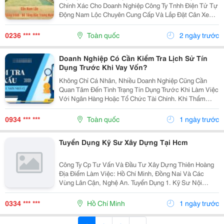
Chính Xác Cho Doanh Nghiệp Công Ty Tnhh Điện Tử Tự
Động Nam Lộc Chuyên Cung Cấp Và Lắp Đặt Cân Xe
Tải Điện Tử Từ 20 Tấn Đến 150 Tấn, Phù Hợp Cho Nhà
Máy, Trạm Bê Tông, Mỏ Đá, Cảng Và Khu Công
0236 *** ***
Toàn quốc
2 ngày trước
Nghiệp....
Doanh Nghiệp Có Cần Kiểm Tra Lịch Sử Tín
Dụng Trước Khi Vay Vốn?
Không Chỉ Cá Nhân, Nhiều Doanh Nghiệp Cũng Cần
Quan Tâm Đến Tình Trạng Tín Dụng Trước Khi Làm Việc
Với Ngân Hàng Hoặc Tổ Chức Tài Chính. Khi Thẩm
Định Hồ Sơ Vay Vốn, Ngoài Báo Cáo Tài Chính Và Tài
Sản Bảo Đảm, Ngân Hàng Còn Xem Xét Lịch Sử Tín
0934 *** ***
Toàn quốc
1 ngày trước
Dụng...
Tuyển Dụng Kỹ Sư Xây Dựng Tại Hcm
Công Ty Cp Tư Vấn Và Đầu Tư Xây Dựng Thiên Hoàng
Địa Điểm Làm Việc: Hồ Chí Minh, Đồng Nai Và Các
Vùng Lân Cận, Nghệ An. Tuyển Dụng 1. Kỹ Sư Nội
Nghiệp Công Trình Giao Thông, Cầu Đường : 06 2. Kỹ
Sư Hiện Trường Công Trình Giao Thông, Cầu...
0334 *** ***
Hồ Chí Minh
1 ngày trước