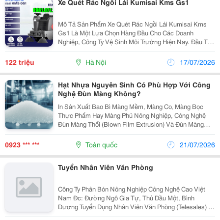
Xe Quét Rác Ngồi Lái Kumisai Kms Gs1
Mô Tả Sản Phẩm Xe Quét Rác Ngồi Lái Kumisai Kms
Gs1 Là Một Lựa Chọn Hàng Đầu Cho Các Doanh
Nghiệp, Công Ty Vệ Sinh Môi Trường Hiện Nay. Đầu Tư
Vào Sản Phẩm Này Chắc Chắn Là Một Quyết Định Vừa
Tiết Kiệm Lại Mang Đến Hiệu Quả Làm Sạch Vượt Trội.
122 triệu
Hà Nội
17/07/2026
...
Hạt Nhựa Nguyên Sinh Có Phù Hợp Với Công
Nghệ Đùn Màng Không?
In Sản Xuất Bao Bì Màng Mềm, Màng Co, Màng Bọc
Thực Phẩm Hay Màng Phủ Nông Nghiệp, Công Nghệ
Đùn Màng Thổi (Blown Film Extrusion) Và Đùn Màng
Cán (Cast Film Extrusion) Là Những Phương Pháp Gia
Công Cốt Lõi. Quá Trình Này Đòi Hỏi Polymer Nóng
0923 *** ***
Toàn quốc
21/07/2026
Chảy...
Tuyển Nhân Viên Văn Phòng
Công Ty Phân Bón Nông Nghiệp Công Nghệ Cao Việt
Nam Đc: Đường Ngô Gia Tự, Thủ Dầu Một, Bình
Dương Tuyển Dụng Nhân Viên Văn Phòng (Telesales) :
02 Nữ Không Yêu Cầu Kinh Nghiệm &Ndash; Được