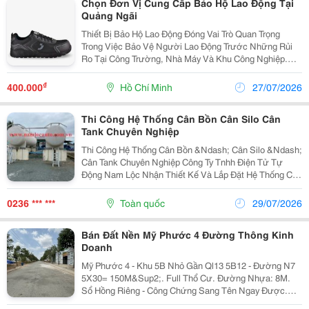
Chọn Đơn Vị Cung Cấp Bảo Hộ Lao Động Tại
Quảng Ngãi
Thiết Bị Bảo Hộ Lao Động Đóng Vai Trò Quan Trọng
Trong Việc Bảo Vệ Người Lao Động Trước Những Rủi
Ro Tại Công Trường, Nhà Máy Và Khu Công Nghiệp.
Cùng Với Sự Phát Triển Mạnh Của Các Ngành Xây
Dựng, Cơ Khí Và Sản Xuất, Nhu Cầu Tìm Kiếm Bảo Hộ
₫
400.000
Hồ Chí Minh
27/07/2026
Lao Động...
Thi Công Hệ Thống Cân Bồn Cân Silo Cân
Tank Chuyên Nghiệp
Thi Công Hệ Thống Cân Bồn &Ndash; Cân Silo &Ndash;
Cân Tank Chuyên Nghiệp Công Ty Tnhh Điện Tử Tự
Động Nam Lộc Nhận Thiết Kế Và Lắp Đặt Hệ Thống Cân
Bồn, Cân Silo, Cân Tank Cho Ngành Thực Phẩm, Hóa
Chất, Xi Măng Và Sản Xuất Công Nghiệp. Giải Pháp...
0236 *** ***
Toàn quốc
29/07/2026
Bán Đất Nền Mỹ Phước 4 Đường Thông Kinh
Doanh
Mỹ Phước 4 - Khu 5B Nhỏ Gần Ql13 5B12 - Đường N7
5X30= 150M&Sup2;. Full Thổ Cư. Đường Nhựa: 8M.
Sổ Hồng Riêng - Công Chứng Sang Tên Ngay Được.
Đất Gần Ql13; Gần Cây Xăng Asd, Gần Khu Công