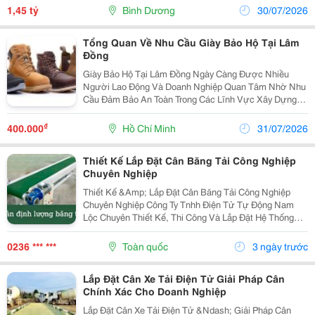
Nghiệp - Công Nghệ Cao Thới Hòa; Gần Ubnd Phường.
1,45 tỷ
Bình Dương
30/07/2026
Cách...
Tổng Quan Về Nhu Cầu Giày Bảo Hộ Tại Lâm
Đồng
Giày Bảo Hộ Tại Lâm Đồng Ngày Càng Được Nhiều
Người Lao Động Và Doanh Nghiệp Quan Tâm Nhờ Nhu
Cầu Đảm Bảo An Toàn Trong Các Lĩnh Vực Xây Dựng,
Sản Xuất, Cơ Khí Và Nông Nghiệp. Cùng Với Sự Phát
Triển Của Thị Trường, Nhận Thức Về Bảo Hộ Lao Động
₫
400.000
Hồ Chí Minh
31/07/2026
Cũng...
Thiết Kế Lắp Đặt Cân Băng Tải Công Nghiệp
Chuyên Nghiệp
Thiết Kế &Amp; Lắp Đặt Cân Băng Tải Công Nghiệp
Chuyên Nghiệp Công Ty Tnhh Điện Tử Tự Động Nam
Lộc Chuyên Thiết Kế, Thi Công Và Lắp Đặt Hệ Thống
Cân Băng Tải Điện Tử Phục Vụ Các Ngành Xi Măng,
Khai Khoáng, Gỗ, Nông Sản, Thức Ăn Chăn Nuôi Và
0236 *** ***
Toàn quốc
3 ngày trước
Vật...
Lắp Đặt Cân Xe Tải Điện Tử Giải Pháp Cân
Chính Xác Cho Doanh Nghiệp
Lắp Đặt Cân Xe Tải Điện Tử &Ndash; Giải Pháp Cân