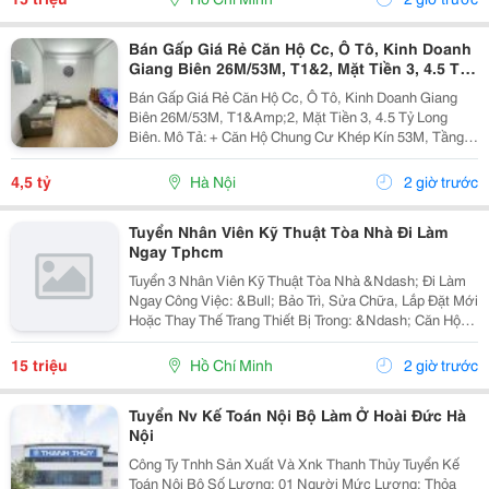
Bán Gấp Giá Rẻ Căn Hộ Cc, Ô Tô, Kinh Doanh
Giang Biên 26M/53M, T1&2, Mặt Tiền 3, 4.5 Tỷ
Long Biên.
Bán Gấp Giá Rẻ Căn Hộ Cc, Ô Tô, Kinh Doanh Giang
Biên 26M/53M, T1&Amp;2, Mặt Tiền 3, 4.5 Tỷ Long
Biên. Mô Tả: + Căn Hộ Chung Cư Khép Kín 53M, Tầng 1
Và 2 Đế Căn Hộ Chung Cư, Đất Sổ Đỏ Lâu Dài. + Kinh
Doanh Bất Chấp Các Loại Hình, Quỹ Đất Rộng...
4,5 tỷ
Hà Nội
2 giờ trước
Tuyển Nhân Viên Kỹ Thuật Tòa Nhà Đi Làm
Ngay Tphcm
Tuyển 3 Nhân Viên Kỹ Thuật Tòa Nhà &Ndash; Đi Làm
Ngay Công Việc: &Bull; Bảo Trì, Sửa Chữa, Lắp Đặt Mới
Hoặc Thay Thế Trang Thiết Bị Trong: &Ndash; Căn Hộ
Dịch Vụ &Ndash; Nhà Trọ, Chung Cư Mini &Bull; Kiểm
Tra Và Xử Lý Sự Cố Phát Sinh...
15 triệu
Hồ Chí Minh
2 giờ trước
Tuyển Nv Kế Toán Nội Bộ Làm Ở Hoài Đức Hà
Nội
Công Ty Tnhh Sản Xuất Và Xnk Thanh Thủy Tuyển Kế
Toán Nội Bộ Số Lượng: 01 Người Mức Lương: Thỏa