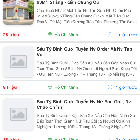
63M², 2Tầng - Gần Chung Cư
Cho Thuê Nhà 2 Mặt Tiền Nb Tân Sơn Nhì Q.tân Phú
63M&Sup2;, 2Tầng Gần Chung Cư - 2 Mặt Tiền Cực
Đẹp Vị Trí: Mặt Tiền Đường Trần Tấn, Phường Tân Sơn
Nhì, Quận Tân Phú, Tp.hcm Diện Tích: 63M&Sup2;, 9M
X 7M Kết Cấu: Trệt, 1 Lầu &Ndash; Gồm 1...
28 triệu
Hồ Chí Minh
1 giờ trước
Sáu Tỷ Bình Quới Tuyển Nv Order Và Nv Tạp
Vụ
Sáu Tỷ Bình Quới - Đặc Sản Xứ Nẫu Cần Gấp Nhân Sự
Toàn Thời Gian &Bull; Nv Order : 5 Người Sức Khỏe Tốt
- Ưu Tiên Nữ - Lương 7Tr + Tháng 13 - Tip Mỗi Ngày -
Có Ca Suốt Hoặc Ca Gãy - Tháng 2 Ngày Off - Lễ X 2 -
Được Nghỉ Tết Nđ ...
8 triệu
Hồ Chí Minh
1 giờ trước
Sáu Tỷ Bình Quới Tuyển Nv Nữ Rau Gỏi , Nv
Chảo Chính
Sáu Tỷ Bình Quới - Đặc Sản Xứ Nẫu Cần Gấp Nhân Sự
Bếp Toàn Thời Gian * Nữ Rau Gỏi : 2 Người Có Kinh
Nghiệm - Lương 10Tr + Tháng 13 - Tháng 2 Ngày Off -
Lễ X 2 - Được Nghỉ Tết Nđ * Chảo Chính : 2 Người Có
Kinh Nghiệm + Sức Khỏe Tốt...
15 triệu
Hồ Chí Minh
2 giờ trước