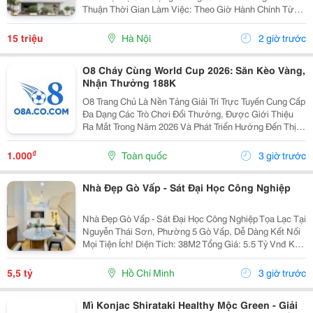
Thuận Thời Gian Làm Việc: Theo Giờ Hành Chính Từ
Thứ 2 Đến Thứ 7. Nội Dung Công Việc: - Làm Hợp Đồng
Mua Bán, Tính Lương Nhân Viên, Hợp...
15 triệu
Hà Nội
2 giờ trước
O8 Cháy Cùng World Cup 2026: Săn Kèo Vàng,
Nhận Thưởng 188K
O8 Trang Chủ Là Nền Tảng Giải Trí Trực Tuyến Cung Cấp
Đa Dạng Các Trò Chơi Đổi Thưởng, Được Giới Thiệu
Ra Mắt Trong Năm 2026 Và Phát Triển Hướng Đến Thị
Trường Châu Á. Theo Thông Tin Từ Nền Tảng, O8 Hoạt
Động Theo Các Tiêu Chuẩn Áp Dụng Trong Lĩnh...
₫
1.000
Toàn quốc
3 giờ trước
Nhà Đẹp Gò Vấp - Sát Đại Học Công Nghiệp
Nhà Đẹp Gò Vấp - Sát Đại Học Công Nghiệp Tọa Lạc Tại
Nguyễn Thái Sơn, Phường 5 Gò Vấp, Dễ Dàng Kết Nối
Mọi Tiện Ích! Diện Tích: 38M2 Tổng Giá: 5.5 Tỷ Vnđ Kết
Cấu: Nhà 1 Trệt 2 Lầu Kiên Cố, 3Pn, 3Wc, Ban Công,
Sân Thượng Thoáng Mát, Sẵn Sàng Dọn...
5,5 tỷ
Hồ Chí Minh
3 giờ trước
Mì Konjac Shirataki Healthy Mộc Green - Giải