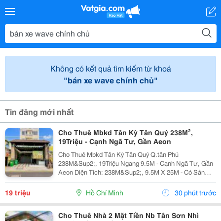
Không có kết quả tìm kiếm từ khoá
"bán xe wave chính chủ"
Tin đăng mới nhất
Cho Thuê Mbkd Tân Kỳ Tân Quý 238M²,
19Triệu - Cạnh Ngã Tư, Gần Aeon
Cho Thuê Mbkd Tân Kỳ Tân Quý Q.tân Phú
238M&Sup2;, 19Triệu Ngang 9.5M - Cạnh Ngã Tư, Gần
Aeon Diện Tích: 238M&Sup2;, 9.5M X 25M - Có Sân
Cực Rộng Kết Cấu: 1Trệt Trống Suốt, Có 2 Pn Thích
Hợp: Quán Ăn,Cafe, Spa-Nails, Shop Điện Thoại, Phụ
19 triệu
Hồ Chí Minh
30 phút trước
Kiện,...
Cho Thuê Nhà 2 Mặt Tiền Nb Tân Sơn Nhì