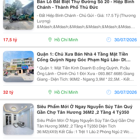
Bán Lô Đất Biệt Thự Đường Số 20 - Hiệp Bình
Chánh - Thành Phố Thủ Đức
- Đất Hiệp Bình Chánh - Chủ Gửi - Giá: 17.5 Tỷ (Thương
Lượng)
&Mdash;&Mdash;&Mdash;&Mdash;&Mdash;&Mdash;
Bán Lô Đất Biệt Thự Đường Số 20 - Hiệp Bình Chánh -
Thành Phố Thủ Đức - Hẻm Rộng 8M, 2 Xe Hơi Tránh
17,5 tỷ
Hồ Chí Minh
30/07/2026
Nhau, Ra Phạm Văn Đồng 400M, Thông Đường...
Quận 1: Chủ Xưa Bán Nhà 4 Tầng Mặt Tiền
Cống Quỳnh Ngay Góc Phạm Ngũ Lão- Dt
4M*23M Vuông Đẹp- Vị Trí Đẹp Khai Thác Kinh
* Quận 1: Mặt Tiền Kinh Doanh Đ.cống Quỳnh, P.cầu
Doanh Đa
Ông Lãnh - Chính Chủ 1 Đời Xưa - 093.867.6685 Giang
Giang - Diện Tích: 90M2 - Ngang 3,9M * 22,5M. - Kết
Cấu: 4 Tầng - Sân Thượng. - Đang Sẵn Dòng Tiền Kinh
Doanh Đều - Vị Trí Trung Tâm Khan Hiếm...
32 tỷ
Hồ Chí Minh
30/07/2026
Siêu Phẩm Mới Ở Ngay Nguyễn Súy Tân Quý
Gần Chợ Tân Hương 36M2 ,2 Tầng 4 Tỷ350
Siêu Phẩm Mới Ở Ngay Nguyễn Súy Tân Quý Gần Chợ
Tân Hương 36M2 ,2 Tầng 4 Tỷ350 Diện Tích
36:M2(4X9) Kết Cấu :1 Trệt 1 Lâù 2 Phòng Ngủ 2 Wc
Ban Công Thoáng Mát Nhà Chính Chủ Chưa Qua Đầu