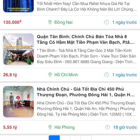
Tốt Nhất Hôm Nay! Cần Mua Pallet Nhựa Giá Rẻ Tại
Bình Chánh? Đây Là Cơ Hội Không Nên Bỏ Lỡ! Chúng
Tôi Đang Xả Kho Hàng Nghìn Pallet Nhựa Cũ Và Mới
Với Mức Giá Cực Kỳ Ưu Đãi, Phù Hợp Cho Kho...
₫
135.000
Đồng Nai
1 ngày trước
Quận Tân Bình: Chính Chủ Bán Tòa Nhà 8
Tầng Có Hầm Mặt Tiền Phạm Văn Bạch, P.tân
Sơn- View Trực Diện Ngắm Máy Bay Đỉnh- Dt
* Tân Bình - Toà Nhà 8 Tầng Căn Góc 2 Mặt Tiền Kinh
Doanh Phạm Văn Bạch, P.tân Sơn - View Trực Diện Sân
Bay Siêu Đỉnh - 093.867.6685 Giang Giang - Diện Tích:
88,4M2 - Ngang 7,5M * 21M. - Kết Cấu: 1 Hầm - 1 Lửng -
6 Tầng - Sân Thượng - Thang Máy...
26,9 tỷ
Hồ Chí Minh
1 ngày trước
Nhà Chính Chủ - Giá Tốt Địa Chỉ 450 Phủ
Thượng Đoạn, Phường Đông Hải 1, Quận Hải
An, Hải Phòng
Nhà Chính Chủ - Giá Tốt Địa Chỉ 450 Phủ Thượng Đoạn,
Phường Đông Hải 1, Quận Hải An, Hải Phòng ( Phường
Đông Hải, Tp Hải Phòng Mới ) Diện Tích: 125M2 ( 10X12
) Giá Bán: 5 Tỷ 550 Triệu ( Thương Lượng ) Liên Hệ
Sđt/Zalo: 0972097385 Chính Chủ **...
5,55 tỷ
Hải Phòng
18 giờ trước