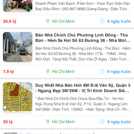
Doanh Phạm Văn Bạch, P.tân Sơn - View Trực Diện Sân
Bay Siêu Đỉnh - 093.867.6685 Giang Giang - Diện Tích:
88,4M2 - Ngang 7,5M * 21M. - Kết Cấu: 1 Hầm - 1 Lửng -
6 Tầng - Sân Thượng - Thang Máy...
26,9 tỷ
Hồ Chí Minh
6 ngày trước
Bán Nhà Chính Chủ Phường Linh Đông - Thủ
Đức - Hẻm Xe Hơi Số 63 Đường 36 - Nhà Mới
1T3L - 70M2
Bán Nhà Chính Chủ Phường Linh Đông - Thủ Đức - Hẻm
Xe Hơi Số 63 Đường 36 - Nhà Mới 1T3L - 70M2 - Nhà
Mới Dọn, Tặng Nội Thất, Dọn Vào Ở Ngay - Diện Tích:
5X13.6M= 69M, Full Thổ Cư. - Hiện Trạng: 1 Trệt 3 Lầu,
4Pn, 5Wc, Phòng Khách, Bếp, Phòng...
7,9 tỷ
Hồ Chí Minh
6 ngày trước
Duy Nhất Nhà Bán Hxh 8M Đ.lê Văn Sỹ, Quận 3
- Ngang Đẹp 5M*26M - Vị Trí Kinh Doanh Siêu
Đỉnh - Chính Chủ 1 Đời Xưa
* Bán Nhà C4 Chính Chủ Chưa Qua Đầu Tư - Xe Hơi
Ngủ Trong Nhà Đ.lê Văn Sỹ, P.13, Quận 3 - Ngang Lớn
5M*26M - Diện Tích: 129M2. - Hiện Trạng: Nhà C4 - Phù
Hợp Chủ Mới Về Xây Theo Công Năng Sử Dụng. - Hiện
Đang Cho Người Quen Thuê Và Giữ Nhà: 15...
30 tỷ
Hồ Chí Minh
6 ngày trước