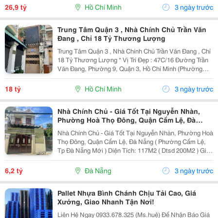
6 Tầng - Sân Thượng - Thang Máy...
26,9 tỷ
Hồ Chí Minh
3 ngày trước
Trung Tâm Quận 3 , Nhà Chính Chủ Trần Văn
Đang , Chỉ 18 Tỷ Thương Lượng
Trung Tâm Quận 3 , Nhà Chính Chủ Trần Văn Đang , Chỉ
18 Tỷ Thương Lượng * Vị Trí Đẹp : 47C/16 Đường Trần
Văn Đang, Phường 9, Quận 3, Hồ Chí Minh (Phường
Nhiêu Lộc, Hồ Chí Minh Mới) , Gần Ngã Ba Trần Quang
Diệu &Ndash; Trần Văn Đang, Có 2 Lối Vào Từ...
18 tỷ
Hồ Chí Minh
3 ngày trước
Nhà Chính Chủ - Giá Tốt Tại Nguyễn Nhàn,
Phường Hoà Thọ Đông, Quận Cẩm Lệ, Đà
Nẵng
Nhà Chính Chủ - Giá Tốt Tại Nguyễn Nhàn, Phường Hoà
Thọ Đông, Quận Cẩm Lệ, Đà Nẵng ( Phường Cẩm Lệ,
Tp Đà Nẵng Mới ) Diện Tích: 117M2 ( Dtsd 200M2 ) Giá
Bán: 6,2 Tỷ Liên Hệ Sđt: 0935369139 Chính Chủ ***
Thông Tin Mô Tả: - Ngang 5M Nở Hậu, 2...
6,2 tỷ
Đà Nẵng
3 ngày trước
Pallet Nhựa Bình Chánh Chịu Tải Cao, Giá
Xưởng, Giao Nhanh Tận Nơi!
Liên Hệ Ngay 0933.678.325 (Ms.huệ) Để Nhận Báo Giá