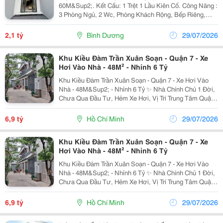
60M&Sup2;. Kết Cấu: 1 Trệt 1 Lầu Kiên Cố. ️Công Năng :
3 Phòng Ngủ, 2 Wc, Phòng Khách Rộng, Bếp Riêng,
Phòng Thờ . Sân Trước 5M Đậu Ô Tô Thoải Mái. Sân
Sau 10M Cực Kỳ Thoáng Mát . ✨ Tiện Ích: ...
2,1 tỷ
Bình Dương
29/07/2026
Khu Kiều Đàm Trần Xuân Soạn - Quận 7 - Xe
Hơi Vào Nhà - 48M² - Nhỉnh 6 Tỷ
Khu Kiều Đàm Trần Xuân Soạn - Quận 7 - Xe Hơi Vào
Nhà - 48M&Sup2; - Nhỉnh 6 Tỷ ✨ Nhà Chính Chủ 1 Đời,
Chưa Qua Đầu Tư, Hẻm Xe Hơi, Vị Trí Trung Tâm Quận
7. Diện Tích: 4❌12 Kết Cấu: 2 Tầng, Gồm 2 Phòng Ngủ,
1 Wc, Phòng Khách, Bếp, Ban Công, Sân...
6,9 tỷ
Hồ Chí Minh
29/07/2026
Khu Kiều Đàm Trần Xuân Soạn - Quận 7 - Xe
Hơi Vào Nhà - 48M² - Nhỉnh 6 Tỷ
Khu Kiều Đàm Trần Xuân Soạn - Quận 7 - Xe Hơi Vào
Nhà - 48M&Sup2; - Nhỉnh 6 Tỷ ✨ Nhà Chính Chủ 1 Đời,
Chưa Qua Đầu Tư, Hẻm Xe Hơi, Vị Trí Trung Tâm Quận
7. Diện Tích: 4❌12 Kết Cấu: 2 Tầng, Gồm 2 Phòng Ngủ,
1 Wc, Phòng Khách, Bếp, Ban Công, Sân...
6,9 tỷ
Hồ Chí Minh
29/07/2026