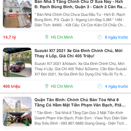
Bán Nhà 3 Tầng Chính Chủ Ở Xưa Nay - Hxh
Đ. Rạch Bùng Binh, Quận 3 - Cách 2 Căn Ra
Mt Lớn - Xung Quanh Xây 6 Tầng Đẹp
* Bán Nhà Chính Chủ Chưa Qua Đầu Tư - Hxh Đ. Rạch
Bùng Binh, P.9, Quận 3 - Ngang Lớn Đẹp 5,8M * 14M -
Diện Tích: 84M2. - Kết Cấu: C4 Còn Kiên Cố Chắc Chắn.
- Phù Hợp Khách Đầu Tư Xây Chdv - Trụ Sở Vp - Spa ....
- Cách 30M Ra Mặt Tiền Lớn - Nhà...
14,7 tỷ
Hồ Chí Minh
6 ngày trước
Suzuki Xl7 2021 Xe Gia Đình Chính Chủ, Mới
Thay 4 Lốp, Giá Chỉ 405 Triệu!
Suzuki Xl7 2021 &Ndash; Xe Gia Đình Chính Chủ, Mới
Thay 4 Lốp, Giá Chỉ 405 Triệu! &Diams; Cần Bán Suzuki
Xl7 Đời 2021, Xe Gia Đình Sử Dụng Chủ Yếu Đi Từ Nhà
Đến Công Ty Nên Giữ Gìn Rất Kỹ. &Diams; Thông Tin
Xe: &Diams; Suzuki Xl7 &Ndash; Đời 2021...
405 triệu
Hồ Chí Minh
4 ngày trước
Quận Tân Bình: Chính Chủ Bán Tòa Nhà 8
Tầng Có Hầm Mặt Tiền Phạm Văn Bạch, P.tân
Sơn- View Trực Diện Ngắm Máy Bay Đỉnh- Dt
* Tân Bình - Toà Nhà 8 Tầng Căn Góc 2 Mặt Tiền Kinh
Doanh Phạm Văn Bạch, P.tân Sơn - View Trực Diện Sân
Bay Siêu Đỉnh - 093.867.6685 Giang Giang - Diện Tích:
88,4M2 - Ngang 7,5M * 21M. - Kết Cấu: 1 Hầm - 1 Lửng -