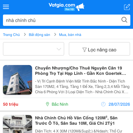
Trang Chủ
Bất động sản
Mua, bán nhà
Lọc nâng cao
Chuyển Nhượng/Cho Thuê Nguyên Căn 19
Phòng Trọ Tại Hạp Lĩnh - Gần Kcn Goertek
Nam Sơn
- Vị Trí Cạnh Bệnh Viện Mắt Tỉnh Bắc Ninh - Diện Tích
Sàn 170M2, 4 Tầng, Tầng 1 Để Xe, Tầng 2,3,4 Mỗi Tầng
Chia 6 Phòng Với 3 Loại Diện Tích - Nhà Chính Chủ Xây
Mới, Đảm Bảo Đầy Đủ Pccc, Chỗ Để Xe, Sạc Xe Điện -
Các Phòng Đã Lắp Sẵn Bình Nóng...
50 triệu
Bắc Ninh
28/07/2026
Nhà Chính Chủ Hồ Văn Cống 120M², Sân
Trước Ô Tô, Sân Sau 10M, Giá Chỉ 2Tỷ1
Diện Tích: 4 X 30M (120M&Sup2;) &Ndash; Thổ Cư