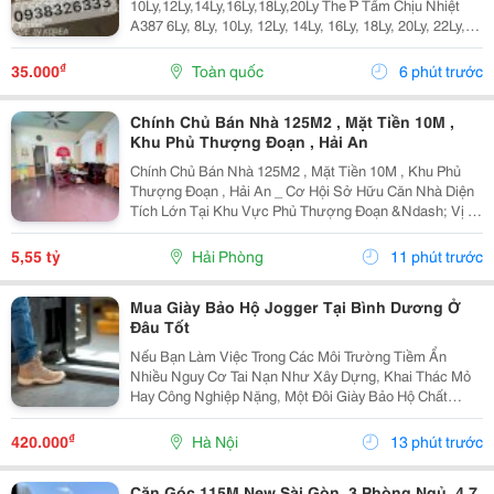
10Ly,12Ly,14Ly,16Ly,18Ly,20Ly The ́P Tấm Chịu Nhiệt
A387 6Ly, 8Ly, 10Ly, 12Ly, 14Ly, 16Ly, 18Ly, 20Ly, 22Ly,
25Ly, 30Ly, 35Ly Thép Tấm Chịu Nhiệt ,16Mo3,13Crmo
4-5 A515 Gr70 A387 6Ly, 8Ly,...
₫
35.000
Toàn quốc
6 phút trước
Chính Chủ Bán Nhà 125M2 , Mặt Tiền 10M ,
Khu Phủ Thượng Đoạn , Hải An
Chính Chủ Bán Nhà 125M2 , Mặt Tiền 10M , Khu Phủ
Thượng Đoạn , Hải An _ Cơ Hội Sở Hữu Căn Nhà Diện
Tích Lớn Tại Khu Vực Phủ Thượng Đoạn &Ndash; Vị Trí
Đẹp, Ngõ Rộng, Ô Tô Chỉ Cách Nhà Vài Bước Chân.
Phù Hợp An Cư Hoặc Đầu Tư Lâu Dài. * Thông Tin...
5,55 tỷ
Hải Phòng
11 phút trước
Mua Giày Bảo Hộ Jogger Tại Bình Dương Ở
Đâu Tốt
Nếu Bạn Làm Việc Trong Các Môi Trường Tiềm Ẩn
Nhiều Nguy Cơ Tai Nạn Như Xây Dựng, Khai Thác Mỏ
Hay Công Nghiệp Nặng, Một Đôi Giày Bảo Hộ Chất
Lượng Là Trang Bị Không Thể Thiếu Để Bảo Vệ Đôi
Chân. Safety Jogger Là Thương Hiệu Giày Bảo Hộ Nổi
₫
420.000
Hà Nội
13 phút trước
Tiếng Với...
Căn Góc 115M New Sài Gòn, 3 Phòng Ngủ, 4.7