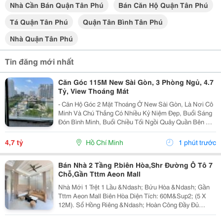
Nhà Cần Bán Quận Tân Phú
Bán Căn Hộ Quận Tân Phú
Tá Quận Tân Phú
Quận Tân Bình Tân Phú
Nhà Quận Tân Phú
Tin đăng mới nhất
Căn Góc 115M New Sài Gòn, 3 Phòng Ngủ, 4.7
Tỷ, View Thoáng Mát
- Căn Hộ Góc 2 Mặt Thoáng Ở New Sài Gòn, Là Nơi Cô
Minh Và Chú Thắng Có Nhiều Kỷ Niệm Đẹp, Buổi Sáng
Đón Bình Minh, Buổi Chiều Tối Ngồi Quây Quần Bên Gia
Đình. Nay Chuẩn Bị Sang Ở Căn Biệt Thự Nên Đành
Gửi Gắm Căn Hộ Này Lại Với Giá 4.7 Tỷ - Căn Hộ...
4,7 tỷ
Hồ Chí Minh
1 phút trước
Bán Nhà 2 Tầng P.biên Hòa,Shr Đường Ô Tô 7
Chỗ,Gần Tttm Aeon Mall
Nhà Mới 1 Trệt 1 Lầu &Ndash; Bửu Hòa &Ndash; Gần
Tttm Aeon Mall Biên Hòa Diện Tích: 60M&Sup2; (5 X
12M). Sổ Hồng Riêng &Ndash; Hoàn Công Đầy Đủ
&Ndash; Hỗ Trợ Vay Ngân Hàng Đến 80%. Đường Ô Tô