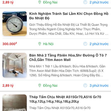
7 Chỗ Vào Tận Nhà Công Năng:1 Trệt 1 Lầu: 3 Phòng...
2,89 tỷ
Đồng Nai
2 phút trước
Kinh Nghiệm Tránh Sai Lầm Khi Chọn Đồng Hồ
Đo Nhiệt Độ
Giới Thiệu Đồng Hồ Đo Nhiệt Độ Là Thiết Bị Quan Trọng
Trong Nhiều Ngành Công Nghiệp Như Thực Phẩm,
Dược Phẩm, Hóa Chất, Dầu Khí, Hvac, Lò Hơi Và Xử Lý
Nước. Tuy Nhiên, Không Phải Loại Đồng Hồ Đo Nhiệt
Độ Chân Sau Nào Cũng Phù Hợp Với Mọi Môi Trường...
₫
300.000
Hà Nội
2 phút trước
Bán Nhà 2 Tầng P.biên Hòa,Shr Đường Ô Tô 7
Chỗ,Gần Tttm Aeon Mall
Nhà Mới 1 Trệt 1 Lầu &Ndash; Bửu Hòa &Ndash; Gần
Tttm Aeon Mall Biên Hòa Diện Tích: 60M&Sup2; (5 X
12M). Sổ Hồng Riêng &Ndash; Hoàn Công Đầy Đủ
&Ndash; Hỗ Trợ Vay Ngân Hàng Đến 80%. Đường Ô Tô
7 Chỗ Vào Tận Nhà Công Năng:1 Trệt 1 Lầu: 3 Phòng...
2,89 tỷ
Đồng Nai
3 phút trước
Thép Tấm Chịu Nhiệt A515Gr70,A516 Gr70
10Ly,12Ly,14Ly,16Ly,18Ly,20Ly
Thép Tấm Chịu Nhiệt A515Gr70,A516 Gr70