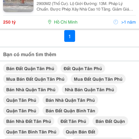
2900M2 (Thổ Cư). Lộ Giới Đường: 13M. Pháp Lý
Chuẩn. Được Phép Xây Nhà Cao 10 Tầng. Giảm Giá
Còn 250 Tỷ (86 Tr/M2). Giá Cũ: 260 Tỷ. Lh Mr.thắng:
0913.640143. Tiếp Khách Mua Thiện Chí. Không Tiếp
250 tỷ
Hồ Chí Minh
>1 năm
Môi Giới.
1
Bạn có muốn tìm thêm
Bán Đất Quận Tân Phú
Đất Quận Tân Phú
Mua Bán Đất Quận Tân Phú
Mua Đất Quận Tân Phú
Bán Nhà Quận Tân Phú
Nhà Bán Quận Tân Phú
Quận Tân Phú
Bán Nhà Quận Tân Phú
Quận Tân Phú
Bán Đất Quận Bình Tân
Bán Nhà Đất Tân Phú
Đất Tân Phú
Bán Đất Quận
Quận Tân Bình Tân Phú
Quận Bán Đất