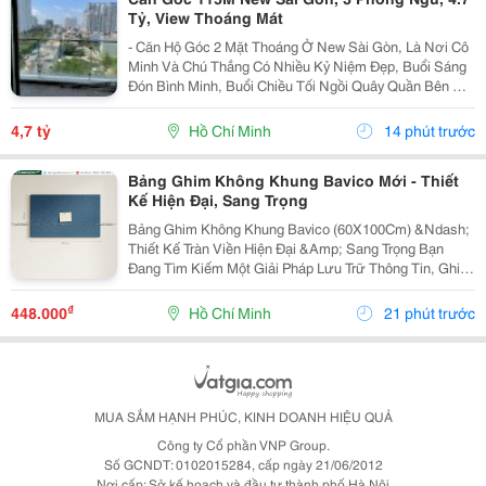
Tỷ, View Thoáng Mát
- Căn Hộ Góc 2 Mặt Thoáng Ở New Sài Gòn, Là Nơi Cô
Minh Và Chú Thắng Có Nhiều Kỷ Niệm Đẹp, Buổi Sáng
Đón Bình Minh, Buổi Chiều Tối Ngồi Quây Quần Bên Gia
Đình. Nay Chuẩn Bị Sang Ở Căn Biệt Thự Nên Đành
Gửi Gắm Căn Hộ Này Lại Với Giá 4.7 Tỷ - Căn Hộ...
4,7 tỷ
Hồ Chí Minh
14 phút trước
Bảng Ghim Không Khung Bavico Mới - Thiết
Kế Hiện Đại, Sang Trọng
Bảng Ghim Không Khung Bavico (60X100Cm) &Ndash;
Thiết Kế Tràn Viền Hiện Đại &Amp; Sang Trọng Bạn
Đang Tìm Kiếm Một Giải Pháp Lưu Trữ Thông Tin, Ghi
Chú Công Việc Vừa Tiện Lợi Vừa Nâng Tầm Thẩm Mỹ
Cho Không Gian Sống Và Làm Việc? Bảng Ghim
₫
448.000
Hồ Chí Minh
21 phút trước
Không...
MUA SẮM HẠNH PHÚC, KINH DOANH HIỆU QUẢ
Công ty Cổ phần VNP Group.
Số GCNDT: 0102015284, cấp ngày 21/06/2012
Nơi cấp: Sở kế hoạch và đầu tư thành phố Hà Nội