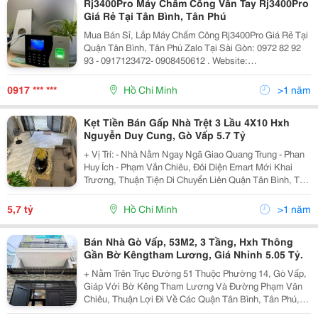
Rj3400Pro Máy Chấm Công Vân Tay Rj3400Pro
Giá Rẻ Tại Tân Bình, Tân Phú
Mua Bán Sỉ, Lắp Máy Chấm Công Rj3400Pro Giá Rẻ Tại
Quận Tân Bình, Tân Phú Zalo Tại Sài Gòn: 0972 82 92
93 - 0917123472- 0908450612 . Website:
Mayvanphongminhtan.com Tính Năng : 3.000 Vân Tay+
3.000Thẻ + Kiểm Soát Cửa. Bộ Nhớ 200.000 Lần
0917 *** ***
Hồ Chí Minh
>1 năm
Chấm...
Kẹt Tiền Bán Gấp Nhà Trệt 3 Lầu 4X10 Hxh
Nguyễn Duy Cung, Gò Vấp 5.7 Tỷ
+ Vị Trí: - Nhà Nằm Ngay Ngã Giao Quang Trung - Phan
Huy Ích - Phạm Vắn Chiêu, Đôi Diện Emart Mới Khai
Trương, Thuận Tiện Di Chuyển Liên Quận Tân Bình, Tân
Phú, Quận 12 - Hẻm Rộng 4M Thông Thoáng, Khu Dân
Cư Văn Minh, Hàng Xóm Thân Thiện - Tiện...
5,7 tỷ
Hồ Chí Minh
>1 năm
Bán Nhà Gò Vấp, 53M2, 3 Tầng, Hxh Thông
Gần Bờ Kêngtham Lương, Giá Nhỉnh 5.05 Tỷ.
+ Nằm Trên Trục Đường 51 Thuộc Phường 14, Gò Vấp,
Giáp Với Bờ Kêng Tham Lương Và Đường Phạm Văn
Chiêu, Thuận Lợi Đi Về Các Quận Tân Bình, Tân Phú,
Vv... + Nhà Có Diện Tích 53M2, Hxh Thông Thoáng,