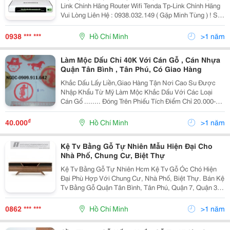
Tân Liên Hệ 0938032149
Link Chính Hãng Router Wifi Tenda Tp-Link Chính Hãng
Vui Lòng Liên Hệ : 0938.032.149 ( Gặp Minh Tùng ) ! Sp1
: Bộ Phát Wifi Tenda W311R/W316R Chuẩn N 180Mbps
( 1 Anten ) - Bảo Hành 12Tháng Giá : 399.0
0938 *** ***
Hồ Chí Minh
>1 năm
Làm Mộc Dấu Chỉ 40K Với Cán Gỗ , Cán Nhựa
Quận Tân Bình , Tân Phú, Có Giao Hàng
Khắc Dấu Lấy Liền,Giao Hàng Tận Nơi Cao Su Được
Nhập Khẩu Từ Mỹ Làm Mộc Khắc Dấu Với Các Loại
Cán Gổ ........ Đóng Trên Phiếu Tích Điểm Chỉ 20.000-
30.000 Lấy Trong 2 Giờ Dấu Mộc Bản Vẽ Hoàn Công ,
Dấu Đẹp , Rõ Lấy Trong 2 Giờ Làm Dấu Hộp
₫
40.000
Hồ Chí Minh
>1 năm
Kệ Tv Bằng Gỗ Tự Nhiên Mẫu Hiện Đại Cho
Nhà Phố, Chung Cư, Biệt Thự
Kệ Tv Bằng Gỗ Tự Nhiên Hcm Kệ Tv Gỗ Óc Chó Hiện
Đại Phù Hợp Với Chung Cư, Nhà Phố, Biệt Thự. Bán Kệ
Tv Bằng Gỗ Quận Tân Bình, Tân Phú, Quận 7, Quận 3,
Quận 1, Quận 10, Quận 2 ...Hcm Nhận Gia Công Mẫu
Kệ Tv Bằng Gỗ Theo Yêu Cầu. Vận Chuyển
0862 *** ***
Hồ Chí Minh
>1 năm