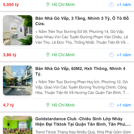
Sạch Sẽ, Khu Dân Cư An Ninh, Trật Tự. + Nhà Gồm 3...
5,050 tỷ
Hồ Chí Minh
>1 năm
Bán Nhà Gò Vấp, 3 Tầng, Nhỉnh 3 Tỷ, Ô Tô Đỗ
Cửa.
+ Nằm Trên Trục Đường Số 59, Phường 14, Gò Vấp,
Giao Nhau Với Các Tuyến Đường Phạm Văn Chiêu, Lê
Văn Thọ, Lê Đức Thọ, Thống Nhất, Thuận Tiện Đi Về
Các Quận Như Quận Tân Bình, Tân Phú, Ngay Chợ
Thạch Đà Và Nhà Thờ Thạch Đà, Gần Các Trường Mẫu
3,86 tỷ
Hồ Chí Minh
>1 năm
Giáo Vaf...
Bán Nhà Gò Vấp, 60M2, Hxh Thông, Nhỉnh 4
Tỷ.
+ Nằm Trên Trục Đường Phan Huy Ích, Phường 12, Gò
Vấp, Giao Với Các Tuyến Đường Trường Chinh, Cộng
Hòa, Thuận Tiện Đi Về Hướng Các Quận Tân Bình, Tân
Phú, Quận 3, Quận 1, Quận 10 Và Quận 5, Gần Với Khu
Cn Tân Bình. + Vị Trí Tiện Lợi Gần Các Tiện Ích...
4,7 tỷ
Hồ Chí Minh
>1 năm
Goldstardance Club -Chiêu Sinh Lớp Nhảy
Hiện Đại Tiktok Tại Quận Tân Bình, Tân Phú,
Quận 11,Quận 10, Lớp Nhảy Hiện Đại Tiktok
Trend Tiktok Tháng Này Nhiều Quá. Nhà Phải Gôm Gôm