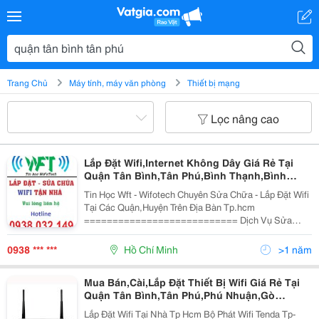
Trang Chủ
Máy tính, máy văn phòng
Thiết bị mạng
Lọc nâng cao
Lắp Đặt Wifi,Internet Không Dây Giá Rẻ Tại
Quận Tân Bình,Tân Phú,Bình Thạnh,Bình
Chánh,Hóc Môn,Thủ Đức
Tin Học Wft - Wifotech Chuyên Sửa Chữa - Lắp Đặt Wifi
Tại Các Quận,Huyện Trên Địa Bàn Tp.hcm
=========================== Dịch Vụ Sửa
Chữa, Lắp Đặt Wifi Tại Nhà Giá Rẻ Tại Tp.hcm Làm
Việc Tất Cả Các Ngày Trong Tuần (Trừ Ngày Lễ) C
0938 *** ***
Hồ Chí Minh
>1 năm
Mua Bán,Cài,Lắp Đặt Thiết Bị Wifi Giá Rẻ Tại
Quận Tân Bình,Tân Phú,Phú Nhuận,Gò
Vấp,Bình Thạnh,Thủ Đức,Bình Chánh,Bình
Lắp Đặt Wifi Tại Nhà Tp Hcm Bộ Phát Wifi Tenda Tp-