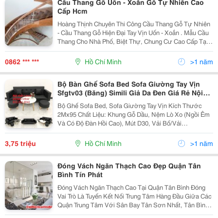
Cầu Thang Gỗ Uốn - Xoắn Gỗ Tự Nhiên Cao
Cấp Hcm
Hoàng Thịnh Chuyên Thi Công Cầu Thang Gỗ Tự Nhiên
- Cầu Thang Gỗ Hiện Đại Tay Vịn Uốn - Xoắn . Mẫu Cầu
Thang Cho Nhà Phố, Biệt Thự, Chung Cư Cao Cấp Tại
Hcm Thi Công Cầu Thang Gỗ Tự Nhiên Tại Quận 7,
Quận 1, Quận 3, Quận Tân Bình, Tân Phú, Quận
0862 *** ***
Hồ Chí Minh
>1 năm
Bộ Bàn Ghế Sofa Bed Sofa Giường Tay Vịn
Sfgtv03 (Băng) Simili Giả Da Đen Giá Rẻ Nội
Thất Linco Hcm Hồ Chí Minh Tphcm Sài Gòn
Bộ Ghế Sofa Bed, Sofa Giường Tay Vịn Kích Thước
Quận Tân Bình Tân Phú Nhuận 3 4 5 6 7 8 9
2Mx95 Chất Liệu: Khung Gỗ Dầu, Nệm Lò Xo (Ngồi Êm
Và Có Độ Đàn Hồi Cao), Mút D30, Vải Bố/Vải
Nhung/Simili - Giá Ghế Dài 3000K, Tặng Kèm 2 Gối -
Giá Cả Bộ Bàn Tròn 3750K (Ghế Dài, 2 Gối, 2 Ghế Đôn,
3,75 triệu
Hồ Chí Minh
>1 năm
Bàn...
Đóng Vách Ngăn Thạch Cao Đẹp Quận Tân
Bình Tín Phát
Đóng Vách Ngăn Thạch Cao Tại Quận Tân Bình Đóng
Vai Trò Là Tuyến Kết Nối Trung Tâm Hàng Đầu Giữa Các
Quận Trung Tâm Với Sân Bay Tân Sơn Nhất, Tân Bình
Với Tốc Độc Phát Triển Nhanh, Đang Là Tâm Điểm Của