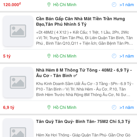
Hầu Hết Các Dự Án Văn Phòng, Chung Cư Mới. Nhu...
₫
120.000
Hồ Chí Minh
>1 năm
Cần Bán Gấp Căn Nhà Măt Tiền Trần Hưng
Đạo,Tân Phú Nhỉnh 5 Tỷ
+Dt 48M2 ( 4 X12 ) + Kết Cấu; 1 Trệt, 1 Lầu, 2Pn, 2Wc
+Vị Trí; Trung Tâm Tân Phú, Đi Liên Quận Tân Bình, Tân
Phú , Bình Tân Q10,Q11 + Tiện Ích; Gần Bệnh Tân Phú,
Trường Học Tân Sơn Nhì, Siêu Thị Bách Hóa Xanh,Vv +
Sổ Đẹp , Pháp Lý Chuẩn, Vuông...
5 tỷ
Hồ Chí Minh
>1 năm
Nhà Hẻm 8 M Thông Tứ Tông - 40M2 - 6,9 Tỷ -
Âu Cơ - Tân Bình ✅
Khu Kinh Doanh Sầm Uất Âu Cơ - 3 Tầng - 5Pn - 6.9 Tỷ -
P10 - Tân Bình ✅Vị Trí: Nhà Hẻm - Âu Cơ, P.10, Tân
Bình Hẻm Trước Nhà Rộng 8M Thông Âu Cơ, Ni Sư
Huỳnh Liên,&Hellip;. Hẻm An Ninh, Văn Hoá Sạch Sẽ.
Tiện Di Chuyển Quận Tân Bình, Tân Phú,...
6,9 tỷ
Hồ Chí Minh
>1 năm
Tân Quỳ Tân Quý- Bình Tân- 75M2 Chỉ 5,3 Tỷ
Hẻm Xe Hơi Thông - Giáp Quận Tân Phú- Gần Chợ Gò