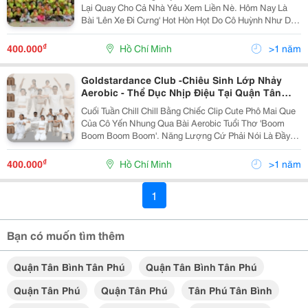
Tháng 4-2025
Lại Quay Cho Cả Nhà Yêu Xem Liền Nè. Hôm Nay Là
Bài 'Lên Xe Đi Cưng' Hot Hòn Họt Do Cô Huỳnh Như Dàn
Dựng Siêu Bốc Cho Mấy Tiktoker Nhí Luôn Nha. Nhanh
Tay Đu Trend Để Còn Quay Clip Up Lên Cho Nhà...
₫
400.000
Hồ Chí Minh
>1 năm
Goldstardance Club -Chiêu Sinh Lớp Nhảy
Aerobic - Thể Dục Nhịp Điệu Tại Quận Tân
Bình, Tân Phú, Quận 11,Quận 10, Lớp Nhảy
Cuối Tuần Chill Chill Bằng Chiếc Clip Cute Phô Mai Que
Hiện Đại Tháng 4-2025
Của Cô Yến Nhung Qua Bài Aerobic Tuổi Thơ 'Boom
Boom Boom Boom'. Năng Lượng Cứ Phải Nói Là Đầy
Bình, Nhanh Tay Nhanh Chân Mình Học Bài Này Nhiều
Khi Giảm Mấy Kí Mỡ Luôn Á Nha. Goldstardance...
₫
400.000
Hồ Chí Minh
>1 năm
1
Bạn có muốn tìm thêm
Quận Tân Bình Tân Phú
Quận Tân Bình Tân Phú
Quận Tân Phú
Quận Tân Phú
Tân Phú Tân Bình