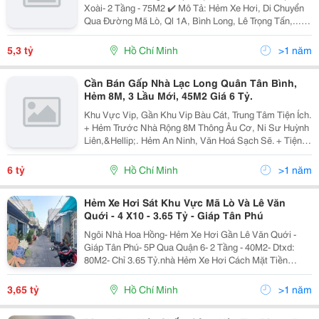
Xoài- 2 Tầng - 75M2 ✔️ Mô Tả: Hẻm Xe Hơi, Di Chuyển
Qua Đường Mã Lò, Ql 1A, Bình Long, Lê Trọng Tấn,...
Giáp Tân Phú, Gần Chợ Gò Xoài, Nhà Thờ, 4 Phút Ra
Eon Mall ,...Giáp Các Quận Tân Bình,Tân Phú,...
5,3 tỷ
Hồ Chí Minh
>1 năm
Cần Bán Gấp Nhà Lạc Long Quân Tân Bình,
Hẻm 8M, 3 Lầu Mới, 45M2 Giá 6 Tỷ.
Khu Vực Vip, Gần Khu Vip Bàu Cát, Trung Tâm Tiện Ích.
+ Hẻm Trước Nhà Rộng 8M Thông Âu Cơ, Ni Sư Huỳnh
Liên,&Hellip;. Hẻm An Ninh, Văn Hoá Sạch Sẽ. + Tiện
Di Chuyển Quận Tân Bình, Tân Phú, Quận 10, Quận 11,
Quận Bình Tân. + Nhà Mới Đẹp, Thoáng...
6 tỷ
Hồ Chí Minh
>1 năm
Hẻm Xe Hơi Sát Khu Vực Mã Lò Và Lê Văn
Quới - 4 X10 - 3.65 Tỷ - Giáp Tân Phú
Ngôi Nhà Hoa Hồng- Hẻm Xe Hơi Gần Lê Văn Quới -
Giáp Tân Phú- 5P Qua Quận 6- 2 Tầng - 40M2- Dtxd:
80M2- Chỉ 3.65 Tỷ.nhà Hẻm Xe Hơi Cách Mặt Tiền
Đường Lớn Chỉ 30M.khu Vực Giáp Quận 12, Quận Tân
Bình, Tân Phú, Quận 6, Quận 8, Bình Chánh.tôi Là
3,65 tỷ
Hồ Chí Minh
>1 năm
Giám...