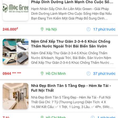
Pháp Dinh Dưỡng Lành Mạnh Cho Cuộc Sống
Hiện Đại
Hạnh Nhân Sấy Chín Ăn Liền Mộc Green - Giải Pháp
Dinh Dưỡng Lành Mạnh Cho Cuộc Sống Hiện Đại Nếu
Bạn Đang Tìm Kiếm Một Giải Pháp Bổ Sung Dinh
Dưỡng Vừa Thơm Ngon, Vừa Tiện Lợi Để Bắt Đầu
Ngày Mới Hoặc Nạp Năng Lượng Sau Giờ Làm Việc,
₫
246.000
Hà Nội
17 phút trước
Thì Hạnh Nhân...
Nệm Ghế Xếp Thư Giãn 2-3-4-5 Khúc Chống
Thấm Nước Ngoài Trời Bãi Biển Sân Vườn
Nệm Ghế Xếp Thư Giãn 2-3-4-5 Khúc Chống Thấm
Nước &Ndash; Ngoài Trời, Bãi Biển, Sân Vườn Nệm
Ghế Xếp Thư Giãn 2-3-4-5 Khúc Chống Thấm Nước Có
Nhiều Mẫu, Kích Thước, Màu Sắc Và Chất Liệu Phù
Hợp Nhu Cầu Lựa Chọn. Sản Phẩm Hoàn Thiện Tỉ Mỉ,
0944 *** ***
Hồ Chí Minh
37 phút trước
Bền Đẹp,...
Nhà Đẹp Bình Tân 5 Tầng Đẹp - Hẻm Xe Tải -
Full Nội Thất
Nhà Đẹp Bình Tân 5 Tầng Đẹp - Hẻm Xe Tải - Full Nội
Thất Giá Chỉ: 7 Tỷ (Thương Lượng) Diện Tích: 4 X
14.5M Kết Cấu: ✅ 1 Trệt, 1 Lửng, 3 Lầu. ✅ 4Pn, 5Wc
(Có Thể Bố Trí 6Pn). ✅ Phòng Thờ, Phòng Giặt, Sân
Thượng. Hẻm Xe Tải, Gần Mặt Tiền, Thuận...
7 tỷ
Hồ Chí Minh
1 giờ trước