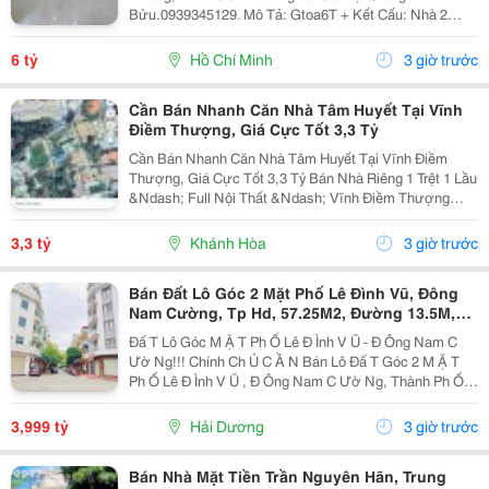
Bửu.0939345129. Mô Tả: Gtoa6T + Kết Cấu: Nhà 2
Tầng Btct Kiên Cố, 2 Phòng. + Vị Trí: Ngay Dương Bá
Trạc Thông Tạ Quang Bửu, Âu Dương Lân, Nguyễn Thị
6 tỷ
Hồ Chí Minh
3 giờ trước
Tần, Dạ...
Cần Bán Nhanh Căn Nhà Tâm Huyết Tại Vĩnh
Điềm Thượng, Giá Cực Tốt 3,3 Tỷ
Cần Bán Nhanh Căn Nhà Tâm Huyết Tại Vĩnh Điềm
Thượng, Giá Cực Tốt 3,3 Tỷ Bán Nhà Riêng 1 Trệt 1 Lầu
&Ndash; Full Nội Thất &Ndash; Vĩnh Điềm Thượng
&Ndash; Gần 23/10 Vị Trí: Thôn Vĩnh Điềm Thượng,
Cách Đường 23/10 Chỉ 50M Hẻm Thông Thoáng, Kết...
3,3 tỷ
Khánh Hòa
3 giờ trước
Bán Đất Lô Góc 2 Mặt Phố Lê Đình Vũ, Đông
Nam Cường, Tp Hd, 57.25M2, Đường 13.5M,
3.X Tỷ
Đấ T Lô Góc M Ặ T Ph Ố Lê Đ Ình V Ũ - Đ Ông Nam C
Ườ Ng!!! Chính Ch Ủ C Ầ N Bán Lô Đấ T Góc 2 M Ặ T
Ph Ố Lê Đ Ình V Ũ , Đ Ông Nam C Ườ Ng, Thành Ph Ố H
Ả I D Ươ Ng - Di Ệ N Tích 57.25M2, H Ướ Ng Tây, Tây B
Ắ C - M Ặ T Ti Ề N C Ự C R Ộ Ng -...
3,999 tỷ
Hải Dương
3 giờ trước
Bán Nhà Mặt Tiền Trần Nguyên Hãn, Trung