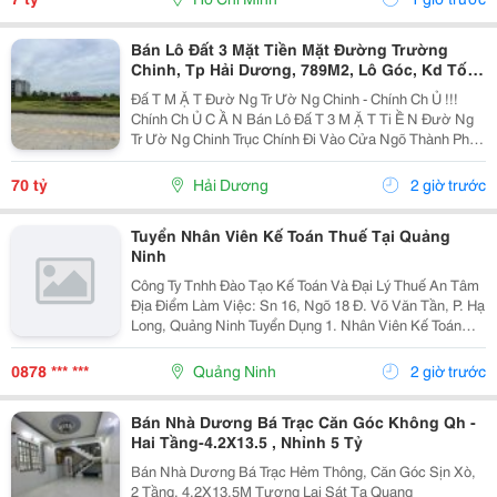
Bán Lô Đất 3 Mặt Tiền Mặt Đường Trường
Chinh, Tp Hải Dương, 789M2, Lô Góc, Kd Tốt,
Vị Trí Đẹp
Đấ T M Ặ T Đườ Ng Tr Ườ Ng Chinh - Chính Ch Ủ !!!
Chính Ch Ủ C Ầ N Bán Lô Đấ T 3 M Ặ T Ti Ề N Đườ Ng
Tr Ườ Ng Chinh Trục Chính Đi Vào Cửa Ngõ Thành Ph Ố
H Ả I D Ươ Ng - Di Ệ N Tích 789M2, Lô Góc 3 M Ặ T Ti Ề
N - H Ướ Ng Tây, Nam, B Ắ C - V Ị...
70 tỷ
Hải Dương
2 giờ trước
Tuyển Nhân Viên Kế Toán Thuế Tại Quảng
Ninh
Công Ty Tnhh Đào Tạo Kế Toán Và Đại Lý Thuế An Tâm
Địa Điểm Làm Việc: Sn 16, Ngõ 18 Đ. Võ Văn Tần, P. Hạ
Long, Quảng Ninh Tuyển Dụng 1. Nhân Viên Kế Toán
Thuế : 05 Mô Tả Công Việc: &Bull; Thực Hiện Các Công
Việc Liên Quan Đến Kế Toán Thuế...
0878 *** ***
Quảng Ninh
2 giờ trước
Bán Nhà Dương Bá Trạc Căn Góc Không Qh -
Hai Tầng-4.2X13.5 , Nhỉnh 5 Tỷ
Bán Nhà Dương Bá Trạc Hẻm Thông, Căn Góc Sịn Xò,
2 Tầng, 4.2X13.5M Tương Lai Sát Tạ Quang