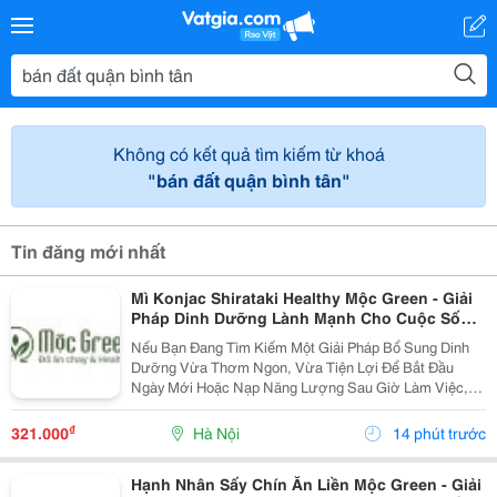
Không có kết quả tìm kiếm từ khoá
"bán đất quận bình tân"
Tin đăng mới nhất
Mì Konjac Shirataki Healthy Mộc Green - Giải
Pháp Dinh Dưỡng Lành Mạnh Cho Cuộc Sống
Hiện Đại
Nếu Bạn Đang Tìm Kiếm Một Giải Pháp Bổ Sung Dinh
Dưỡng Vừa Thơm Ngon, Vừa Tiện Lợi Để Bắt Đầu
Ngày Mới Hoặc Nạp Năng Lượng Sau Giờ Làm Việc,
Thì Mì Konjac Shirataki Healthy Mộc Green Chính Là
Lựa Chọn Hoàn Hảo. Vì Sao Nên Lựa Chọn Mì Konjac...
₫
321.000
Hà Nội
14 phút trước
Hạnh Nhân Sấy Chín Ăn Liền Mộc Green - Giải