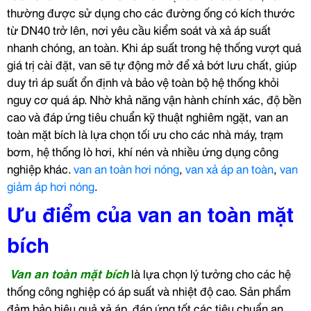
thường được sử dụng cho các đường ống có kích thước
từ DN40 trở lên, nơi yêu cầu kiểm soát và xả áp suất
nhanh chóng, an toàn.
Khi áp suất trong hệ thống vượt quá
giá trị cài đặt, van sẽ tự động mở để xả bớt lưu chất, giúp
duy trì áp suất ổn định và bảo vệ toàn bộ hệ thống khỏi
nguy cơ quá áp. Nhờ khả năng vận hành chính xác, độ bền
cao và đáp ứng tiêu chuẩn kỹ thuật nghiêm ngặt, van an
toàn mặt bích là lựa chọn tối ưu cho các nhà máy, trạm
bơm, hệ thống lò hơi, khí nén và nhiều ứng dụng công
nghiệp khác.
van an toàn hơi nóng
,
van xả áp an toàn
,
van
giảm áp hơi nóng
.
Ưu điểm của van an toàn mặt
bích
Van an toàn mặt bích
là lựa chọn lý tưởng cho các hệ
thống công nghiệp có áp suất và nhiệt độ cao. Sản phẩm
đảm bảo hiệu quả xả áp, đáp ứng tốt các tiêu chuẩn an