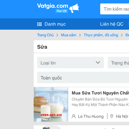
Danh mục
Liên hệ QC
Trang Chủ
Mua sắm
Thực phẩm, đồ uống
Đ
Sữa
Mua Sữa Tươi Nguyên Chất
Chuyên Bán Sữa Bò Tươi Nguyên 
Hay Bất Kỳ Một Thành Phần Nào 
Được Vắt Trong Ngày, Giao Hàng Ngay Cho 
0989.603.612/096.880.1056/04.3
Le Thu Huong
Hà Nội