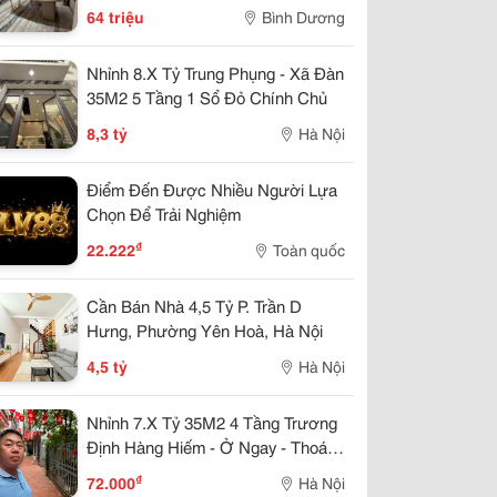
Tiền Quốc Lộ 13
64 triệu
Bình Dương
Nhỉnh 8.X Tỷ Trung Phụng - Xã Đàn
35M2 5 Tầng 1 Sổ Đỏ Chính Chủ
8,3 tỷ
Hà Nội
Điểm Đến Được Nhiều Người Lựa
Chọn Để Trải Nghiệm
₫
22.222
Toàn quốc
Cần Bán Nhà 4,5 Tỷ P. Trần D
Hưng, Phường Yên Hoà, Hà Nội
4,5 tỷ
Hà Nội
Nhỉnh 7.X Tỷ 35M2 4 Tầng Trương
Định Hàng Hiếm - Ở Ngay - Thoáng
Trước Sau. Sổ Đỏ Cất Két
₫
72.000
Hà Nội