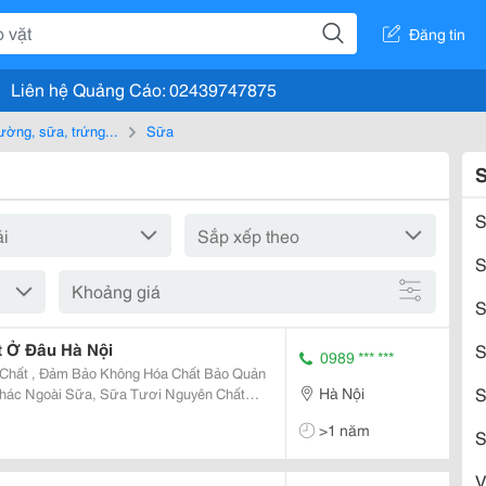
Đăng tin
Liên hệ Quảng Cáo: 02439747875
ường, sữa, trứng...
Sữa
S
S
Khoảng giá
S
 Ở Đâu Hà Nội
S
0989 *** ***
Chất , Đảm Bảo Không Hóa Chất Bảo Quản
S
Hà Nội
Khác Ngoài Sữa, Sữa Tươi Nguyên Chất
Khách Hàng. Đặt Hàng: Hương
>1 năm
8836786
S
V