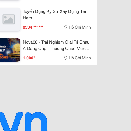
Tuyển Dụng Kỹ Sư Xây Dựng Tại
Hcm
0334 *** ***
Hồ Chí Minh
Nova88 - Trai Nghiem Giai Tri Chau
A Dang Cap | Thuong Chao Mung
888K
₫
1.000
Hồ Chí Minh