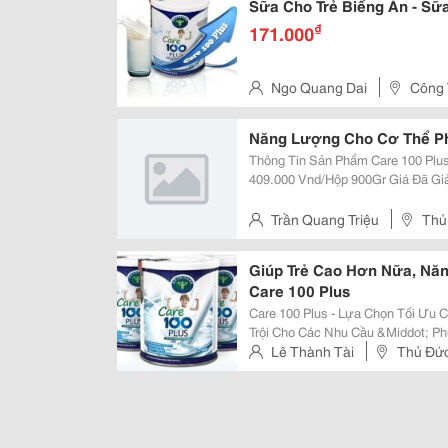
Sữa Cho Trẻ Biếng Ăn - Sữ
₫
171.000
Ngo Quang Dai
Công T
Cáo Lâm Tiến
Năng Lượng Cho Cơ Thể Ph
Thông Tin Sản Phẩm Care 100 Plus Giá Bán: 205.000 Vnđ/Hộp 400Gr 
409.000 Vnd/Hộp 900Gr Giá Đã Giảm: 185.000 Vnđ/Hộp 400Gr Và 369.000
Vnd/Hộp 900Gr Care 100 Plus - Lựa Chọn Tối Ưu Cho Trẻ Biếng Ăn * Nguồn
Dinh Dưỡng Vượt Trội
Trần Quang Triệu
Thủ
Giúp Trẻ Cao Hơn Nữa, Năn
Care 100 Plus
Care 100 Plus - Lựa Chọn Tối Ưu Cho Trẻ Biếng Ăn 
Trội Cho Các Nhu Cầu &Middot; Phục Hồi Cân Nặng &Middot; Tăng Trưởng
Nhanh &Middot; Bổ Sung Các Vitamin Và Khoáng Chất Thiết Yếu Giúp Hồi
Lê Thành Tài
Thủ Đứ
Phục Chức Năng, Cải Thiện H