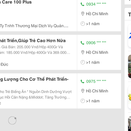
a Care 100 Plus
0934 *** ***
T
Hồ Chí Minh
>1 năm
y Tnhh Thương Mại Dịch Vụ Quảng
át Triển,Giúp Trẻ Cao Hơn Nữa
0906 *** ***
Và
Hồ Chí Minh
>1 năm
 Đức
g Lượng Cho Cơ Thể Phát Triển-
0975 *** ***
Hồ Chí Minh
* Nguồn Dinh Dưỡng Vượt
>1 năm
c