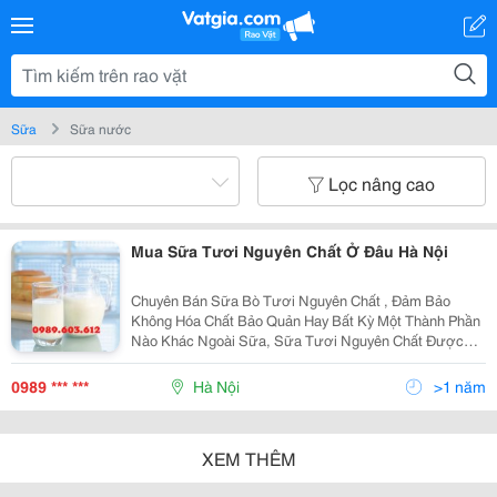
Sữa
Sữa nước
Lọc nâng cao
Mua Sữa Tươi Nguyên Chất Ở Đâu Hà Nội
Chuyên Bán Sữa Bò Tươi Nguyên Chất , Đảm Bảo
Không Hóa Chất Bảo Quản Hay Bất Kỳ Một Thành Phần
Nào Khác Ngoài Sữa, Sữa Tươi Nguyên Chất Được
Vắt Trong Ngày, Giao Hàng Ngay Cho Khách Hàng. Đặt
Hàng: Hương 0989.603.612/096.880.1056/04.38836786
0989 *** ***
Hà Nội
>1 năm
XEM THÊM