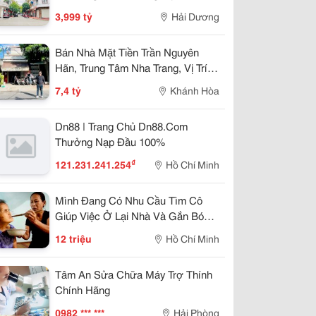
57.25M2, Đường 13.5M, 3.X Tỷ
3,999 tỷ
Hải Dương
Bán Nhà Mặt Tiền Trần Nguyên
Hãn, Trung Tâm Nha Trang, Vị Trí
Kinh Doanh Đẹp, Giá 7,4 Tỷ
7,4 tỷ
Khánh Hòa
Dn88 | Trang Chủ Dn88.Com
Thưởng Nạp Đầu 100%
₫
121.231.241.254
Hồ Chí Minh
Mình Đang Có Nhu Cầu Tìm Cô
Giúp Việc Ở Lại Nhà Và Gắn Bó
Lâu Dài
12 triệu
Hồ Chí Minh
Tâm An Sửa Chữa Máy Trợ Thính
Chính Hãng
0982 *** ***
Hải Phòng