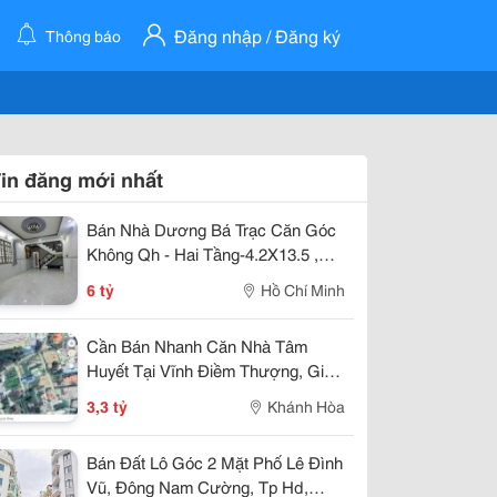
Đăng nhập / Đăng ký
Thông báo
in đăng mới nhất
Bán Nhà Dương Bá Trạc Căn Góc
Không Qh - Hai Tầng-4.2X13.5 ,
Nhỉnh 5 Tỷ
6 tỷ
Hồ Chí Minh
Cần Bán Nhanh Căn Nhà Tâm
Huyết Tại Vĩnh Điềm Thượng, Giá
Cực Tốt 3,3 Tỷ
3,3 tỷ
Khánh Hòa
Bán Đất Lô Góc 2 Mặt Phố Lê Đình
Vũ, Đông Nam Cường, Tp Hd,