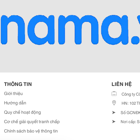
THÔNG TIN
LIÊN HỆ
Giới thiệu
Công ty C
Hướng dẫn
HN: 102 T
➤
Quy chế hoạt động
Số GCNĐKD
➤
Cơ chế giải quyết tranh chấp
Nơi cấp: S
Chính sách bảo vệ thông tin