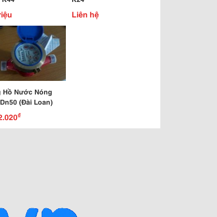
riệu
Liên hệ
 Hồ Nước Nóng
 Dn50 (Đài Loan)
₫
2.020