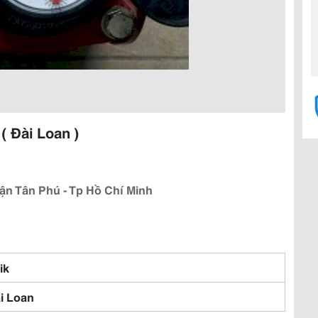
 Đài Loan )
ận Tân Phú - Tp Hồ Chí Minh
ik
i Loan