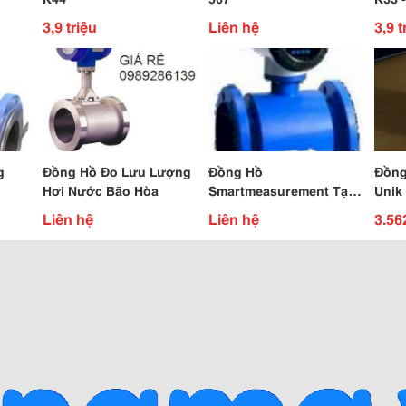
3,9 triệu
Liên hệ
3,9 t
g
Đồng Hồ Đo Lưu Lượng
Đồng Hồ
Đồng
Hơi Nước Bão Hòa
Smartmeasurement Tại
Unik
Vn
Liên hệ
Liên hệ
3.56