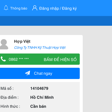
Đăng nhập / Đăng ký
Thông báo
Hợp Việt
Công Ty TNHH Kỹ Thuật Hợp Việt
0862 *** ***
BẤM ĐỂ HIỆN SỐ
Chat ngay
Mã số :
14104679
Địa điểm :
Hồ Chí Minh
Hình thức :
Cần bán