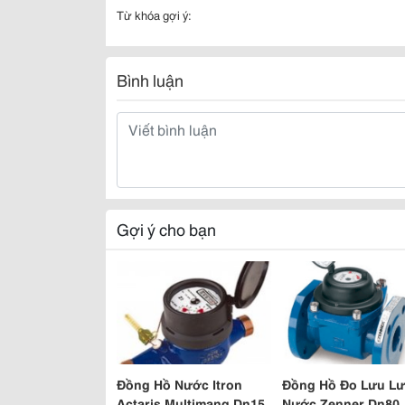
Từ khóa gợi ý:
Bình luận
Gợi ý cho bạn
Đồng Hồ Nước Itron
Đồng Hồ Đo Lưu L
Actaris Multimang Dn15
Nước Zenner Dn80