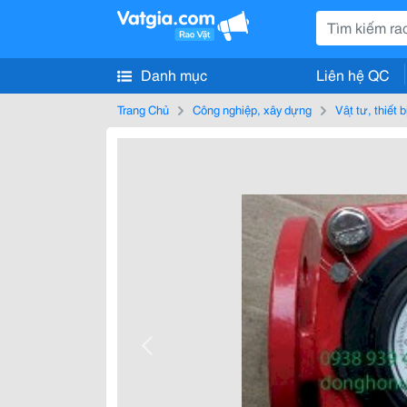
Danh mục
Liên hệ QC
Trang Chủ
Công nghiệp, xây dựng
Vật tư, thiết 