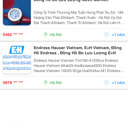
Công Ty Tnhh Thương Mại Tuấn Hưng Phát Trụ Sở: 184
Hoàng Văn Thái &Ndash; Thanh Xuân - Hà Nội Vp-Gd:
Đại Thanh &Ndash; Thanh Trì &Ndash; Hà Nội Liên Hệ:
Mr Tuấn - Phòng Kinh Doanh
0462 *** ***
Hà Nội
>1 năm
Endress Hauser Vietnam, E+H Vietnam, Đồng
Hồ Endress , Đồng Hồ Đo Lưu Lượng E+H
Endress Hauser Vietnam Tmt180-A123Aca Endress
Hauser Vietnam 6Aab25-Aadbcaasad32G Endress
Hauser Vietnam 10D25-3Cga1Aa0A4Aa+M1 Endress
Hauser Vietnam Pmp51-Aa22Ia1Pgcgcja1 Endress
Hauser Vietnam Fmp51-Aaacca
0979 *** ***
Hà Nội
>1 năm