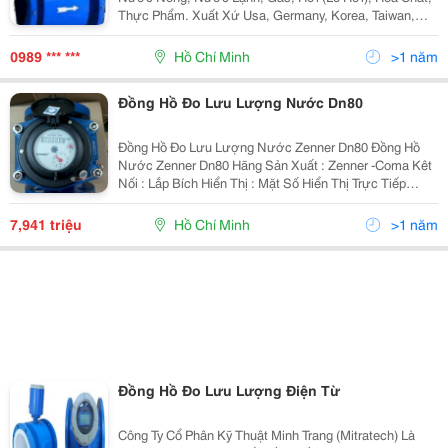
Thực Phẩm. Xuất Xứ Usa, Germany, Korea, Taiwan,
China&Hellip; Dạng Cơ , Dạng Sóng Và Dạng Điện Từ.
Hàng Có Sẵn. Chúng Tôi Bán Hàng Và Lắp Đặt Đồng Hồ
0989 *** ***
Hồ Chí Minh
>1 năm
T
Đồng Hồ Đo Lưu Lượng Nước Dn80
Đồng Hồ Đo Lưu Lượng Nước Zenner Dn80 Đồng Hồ
Nước Zenner Dn80 Hãng Sản Xuất : Zenner -Coma Kêt
Nối : Lắp Bích Hiển Thị : Mặt Số Hiển Thị Trực Tiếp
999999 Model Sản Phẩm : Wph-N Lưu Lượng Trung
Bình Qn : 40M3H Đơn Vị Hiển Thị
7,941 triệu
Hồ Chí Minh
>1 năm
Đồng Hồ Đo Lưu Lượng Điện Từ
Công Ty Cổ Phân Kỹ Thuật Minh Trang (Mitratech) Là