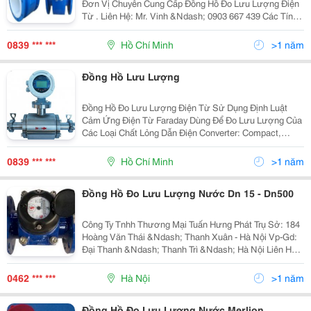
Đơn Vị Chuyên Cung Cấp Đồng Hồ Đo Lưu Lượng Điện
Từ . Liên Hệ: Mr. Vinh &Ndash; 0903 667 439 Các Tính
Năng Chính : - Đo Lưu Lượng Chất Lỏng. Ứng Dụng
Trong: Nước Sạch, Nước Thải, Bùn Lỏng, Chất
0839 *** ***
Hồ Chí Minh
>1 năm
Đồng Hồ Lưu Lượng
Đồng Hồ Đo Lưu Lượng Điện Từ Sử Dụng Định Luật
Cảm Ứng Điện Từ Faraday Dùng Để Đo Lưu Lượng Của
Các Loại Chất Lỏng Dẫn Điện Converter: Compact,
Remote, Compact With Battery Power Accuracy: 0.5%
Of Rate - 1.0% Of Rate Conductivity: ≫5ΜS
0839 *** ***
Hồ Chí Minh
>1 năm
Đồng Hồ Đo Lưu Lượng Nước Dn 15 - Dn500
Công Ty Tnhh Thương Mại Tuấn Hưng Phát Trụ Sở: 184
Hoàng Văn Thái &Ndash; Thanh Xuân - Hà Nội Vp-Gd:
Đại Thanh &Ndash; Thanh Trì &Ndash; Hà Nội Liên Hệ:
Mr Tuấn - Phòng Kinh Doanh
0462 *** ***
Hà Nội
>1 năm
Đồng Hồ Đo Lưu Lượng Nước Merlion