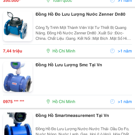
350.000
Toàn quốc
>1 năm
Đồng Hồ Đo Lưu Lượng Nước Zenner Dn80
Công Ty Tnhh Một Thành Viên Vật Tư Thiết Bị Quang
Năng. Đồng Hồ Nước Zenner Dn80 .Xuất Sứ :Đức-
China. Chất Liệu :Gang. Kết Nối :Mặt Bích .Mặt Số Hiển
Thị :999999. M3/Giờ. Hàng Mới 100%. Cty Chúng Tôi
Luôn Đặt Uy Tí Và Chất Lượng Lên Hàng Đầu, Giao
7,44 triệu
Hồ Chí Minh
>1 năm
Đồng Hồ Lưu Lượng Smc Tại Vn
0975 *** ***
Hồ Chí Minh
>1 năm
Đồng Hồ Smartmeasurement Tại Vn
Đồng Hồ Đo Lưu Lượng Nước-Nước Thải- Dầu Do Fo,
Nước Nóng, Nước Lạnh, Gas, Hơi (Lò Hơi), Hóa Chất,