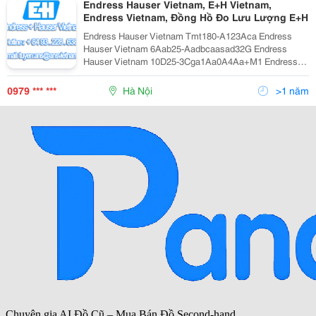
Endress Hauser Vietnam, E+H Vietnam,
Endress Vietnam, Đồng Hồ Đo Lưu Lượng E+H
Endress Hauser Vietnam Tmt180-A123Aca Endress
Hauser Vietnam 6Aab25-Aadbcaasad32G Endress
Hauser Vietnam 10D25-3Cga1Aa0A4Aa+M1 Endress
Hauser Vietnam Pmp51-Aa22Ia1Pgcgcja1 Endress
Hauser Vietnam Fmp51-Aaacca
0979 *** ***
Hà Nội
>1 năm