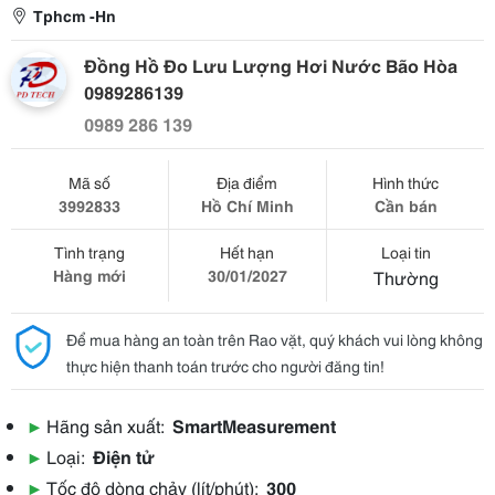
Tphcm -Hn
Đồng Hồ Đo Lưu Lượng Hơi Nước Bão Hòa
0989286139
0989 286 139
Mã số
Địa điểm
Hình thức
3992833
Hồ Chí Minh
Cần bán
Tình trạng
Hết hạn
Loại tin
Hàng mới
30/01/2027
Thường
Để mua hàng an toàn trên Rao vặt, quý khách vui lòng không
thực hiện thanh toán trước cho người đăng tin!
▶
Hãng sản xuất:
SmartMeasurement
▶
Loại:
Điện tử
▶
Tốc độ dòng chảy (lít/phút):
300